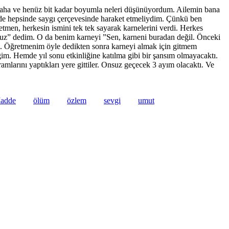
aha ve henüz bit kadar boyumla neleri düşünüyordum. Ailemin bana
mde hepsinde saygı çerçevesinde haraket etmeliydim. Çünkü ben
men, herkesin ismini tek tek sayarak karnelerini verdi. Herkes
nuz” dedim. O da benim karneyi ”Sen, karneni buradan değil. Önceki
m. Öğretmenim öyle dedikten sonra karneyi almak için gitmem
. Hemde yıl sonu etkinliğine katılma gibi bir şansım olmayacaktı.
larını yaptıkları yere gittiler. Onsuz geçecek 3 ayım olacaktı. Ve
adde
ölüm
özlem
sevgi
umut