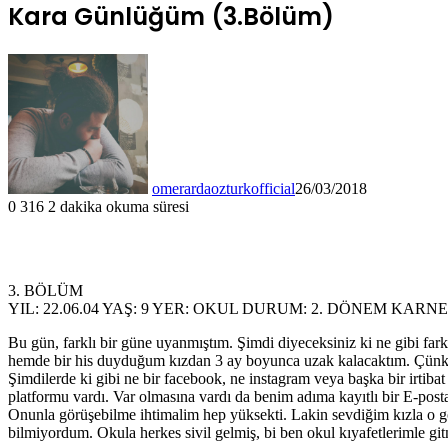
Kara Günlüğüm (3.Bölüm)
omerardaozturkofficial
26/03/2018
0
316
2 dakika okuma süresi
3. BÖLÜM
YIL: 22.06.04 YAŞ: 9 YER: OKUL DURUM: 2. DÖNEM KA
Bu gün, farklı bir güne uyanmıştım. Şimdi diyeceksiniz ki ne gibi far
hemde bir his duyduğum kızdan 3 ay boyunca uzak kalacaktım. Çünkü 
Şimdilerde ki gibi ne bir facebook, ne instagram veya başka bir irtib
platformu vardı. Var olmasına vardı da benim adıma kayıtlı bir E-pos
Onunla görüşebilme ihtimalim hep yüksekti. Lakin sevdiğim kızla o 
bilmiyordum. Okula herkes sivil gelmiş, bi ben okul kıyafetlerimle gi