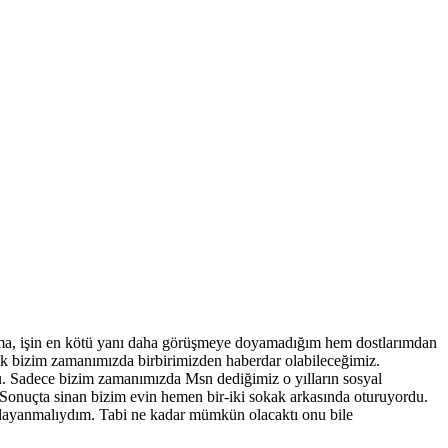
ı. Ama, işin en kötü yanı daha görüşmeye doyamadığım hem dostlarımdan
k bizim zamanımızda birbirimizden haberdar olabileceğimiz.
ktu. Sadece bizim zamanımızda Msn dediğimiz o yılların sosyal
 Sonuçta sinan bizim evin hemen bir-iki sokak arkasında oturuyordu.
 dayanmalıydım. Tabi ne kadar mümkün olacaktı onu bile