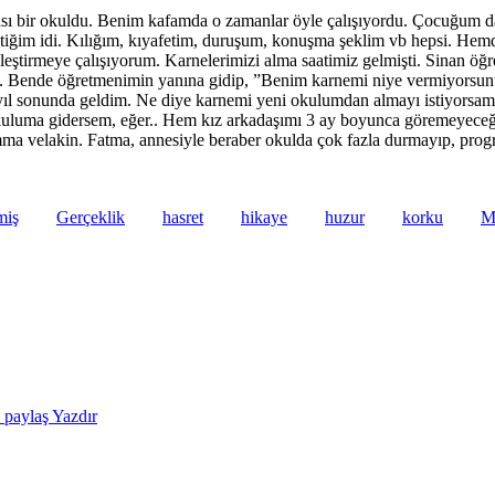
sı bir okuldu. Benim kafamda o zamanlar öyle çalışıyordu. Çocuğum d
ktiğim idi. Kılığım, kıyafetim, duruşum, konuşma şeklim vb hepsi. He
tirmeye çalışıyorum. Karnelerimizi alma saatimiz gelmişti. Sinan öğret
di. Bende öğretmenimin yanına gidip, ”Benim karnemi niye vermiyorsu
yıl sonunda geldim. Ne diye karnemi yeni okulumdan almayı istiyorsa
luma gidersem, eğer.. Hem kız arkadaşımı 3 ay boyunca göremeyeceğim
 velakin. Fatma, annesiyle beraber okulda çok fazla durmayıp, program
miş
Gerçeklik
hasret
hikaye
huzur
korku
M
e paylaş
Yazdır