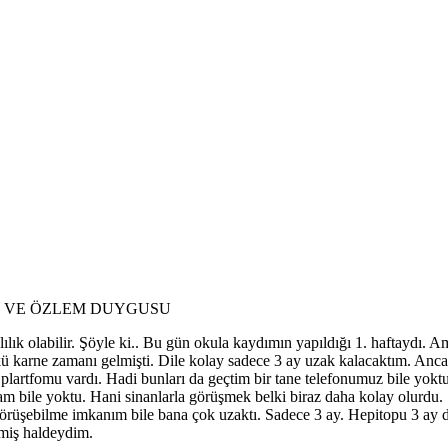
RNE VE ÖZLEM DUYGUSU
klılık olabilir. Şöyle ki.. Bu gün okula kaydımın yapıldığı 1. haftayd
karne zamanı gelmişti. Dile kolay sadece 3 ay uzak kalacaktım. Anca
at plartfomu vardı. Hadi bunları da geçtim bir tane telefonumuz bile yo
tam bile yoktu. Hani sinanlarla görüşmek belki biraz daha kolay olurdu.
görüşebilme imkanım bile bana çok uzaktı. Sadece 3 ay. Hepitopu 3 ay
tmiş haldeydim.