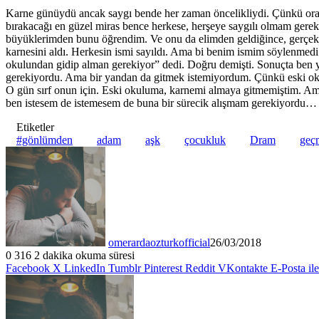
Karne günüydü ancak saygı bende her zaman öncelikliydi. Çünkü ora
bırakacağı en güzel miras bence herkese, herşeye saygılı olmam gere
büyüklerimden bunu öğrendim. Ve onu da elimden geldiğince, gerçekleş
karnesini aldı. Herkesin ismi sayıldı. Ama bi benim ismim söylenme
okulundan gidip alman gerekiyor” dedi. Doğru demişti. Sonuçta ben 
gerekiyordu. Ama bir yandan da gitmek istemiyordum. Çünkü eski oku
O gün sırf onun için. Eski okuluma, karnemi almaya gitmemiştim. Amma
ben istesem de istemesem de buna bir sürecik alışmam gerekiyordu…
Etiketler
#gönlümden
adam
aşk
çocukluk
Dram
geç
omerardaozturkofficial
26/03/2018
0
316
2 dakika okuma süresi
Facebook
X
LinkedIn
Tumblr
Pinterest
Reddit
VKontakte
E-Posta il