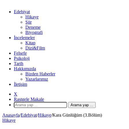
Edebiyat
Hikaye
Şiir
Deneme
Biyografi
İncelemeler
Kitap
Dizi&Film
Felsefe
Psikoloji
Tarih
Hakkımızda
Bizden Haberler
Yazarlarımız
İletişim
X
Rastgele Makale
Arama yap ...
Anasayfa
/
Edebiyat
/
Hikaye
/
Kara Günlüğüm (3.Bölüm)
Hikaye