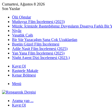
Cumartesi, Ağustos 8 2026
Son Yazılar
Ölü Olgular
Mutluyuz Film İncelemesi (2023)
Müzik: İçimizde Bastırdığımız Duyguların Dışarıya Farklı Bir 
Niyâz
Vasatlık Çağı
Bir Şiir Yazacağım Sana Çok Uzaklardan
Bugün Güzel Film İncelemesi
Adile Naşit Film İncelemesi (2025)
Yan Yana Film İncelemesi (2025)
Night Agent Dizi İncelemesi (2023-)
Kayıt Ol
Rastgele Makale
Kenar Bölmesi
Menü
Arama yap ...
Kayıt Ol