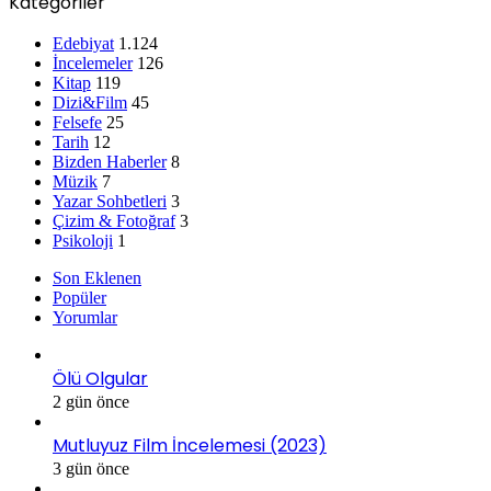
Kategoriler
Edebiyat
1.124
İncelemeler
126
Kitap
119
Dizi&Film
45
Felsefe
25
Tarih
12
Bizden Haberler
8
Müzik
7
Yazar Sohbetleri
3
Çizim & Fotoğraf
3
Psikoloji
1
Son Eklenen
Popüler
Yorumlar
Ölü Olgular
2 gün önce
Mutluyuz Film İncelemesi (2023)
3 gün önce