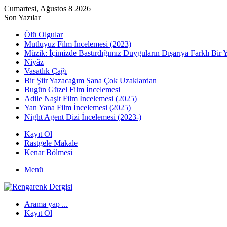
Cumartesi, Ağustos 8 2026
Son Yazılar
Ölü Olgular
Mutluyuz Film İncelemesi (2023)
Müzik: İçimizde Bastırdığımız Duyguların Dışarıya Farklı Bir 
Niyâz
Vasatlık Çağı
Bir Şiir Yazacağım Sana Çok Uzaklardan
Bugün Güzel Film İncelemesi
Adile Naşit Film İncelemesi (2025)
Yan Yana Film İncelemesi (2025)
Night Agent Dizi İncelemesi (2023-)
Kayıt Ol
Rastgele Makale
Kenar Bölmesi
Menü
Arama yap ...
Kayıt Ol