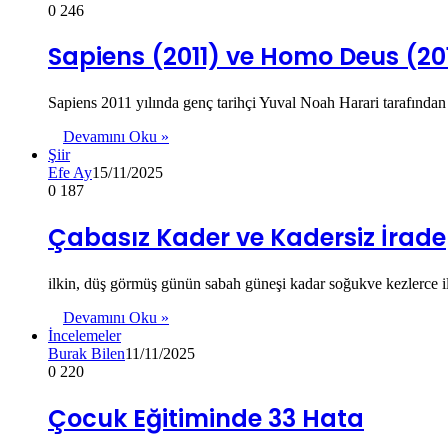
0
246
Sapiens (2011) ve Homo Deus (201
Sapiens 2011 yılında genç tarihçi Yuval Noah Harari tarafından
Devamını Oku »
Şiir
Efe Ay
15/11/2025
0
187
Çabasız Kader ve Kadersiz İrade
ilkin, düş görmüş günün sabah güneşi kadar soğukve kezlerce i
Devamını Oku »
İncelemeler
Burak Bilen
11/11/2025
0
220
Çocuk Eğitiminde 33 Hata