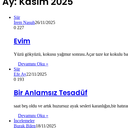
Ay:
Kasım 2025
Şiir
İrem Nasuh
26/11/2025
0
227
Evim
Yüzü gökyüzü, kokusu yağmur sonrası.Açar taze kır kokulu bah
Devamını Oku »
Şiir
Efe Ay
22/11/2025
0
193
Bir Anlamsız Tesadüf
saat beş oldu ve artık huzursuz ayak sesleri karanlığın,bir hatı
Devamını Oku »
İncelemeler
Burak Bilen
18/11/2025