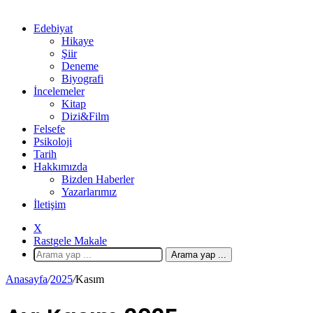
Edebiyat
Hikaye
Şiir
Deneme
Biyografi
İncelemeler
Kitap
Dizi&Film
Felsefe
Psikoloji
Tarih
Hakkımızda
Bizden Haberler
Yazarlarımız
İletişim
X
Rastgele Makale
Arama yap ...
Anasayfa
/
2025
/
Kasım