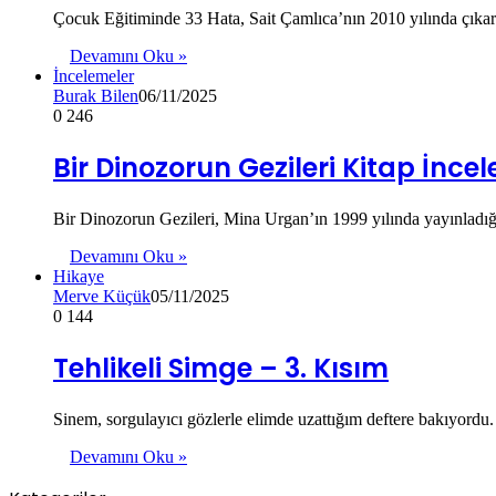
Çocuk Eğitiminde 33 Hata, Sait Çamlıca’nın 2010 yılında çıkard
Devamını Oku »
İncelemeler
Burak Bilen
06/11/2025
0
246
Bir Dinozorun Gezileri Kitap İnce
Bir Dinozorun Gezileri, Mina Urgan’ın 1999 yılında yayınladığı
Devamını Oku »
Hikaye
Merve Küçük
05/11/2025
0
144
Tehlikeli Simge – 3. Kısım
Sinem, sorgulayıcı gözlerle elimde uzattığım deftere bakıyordu
Devamını Oku »