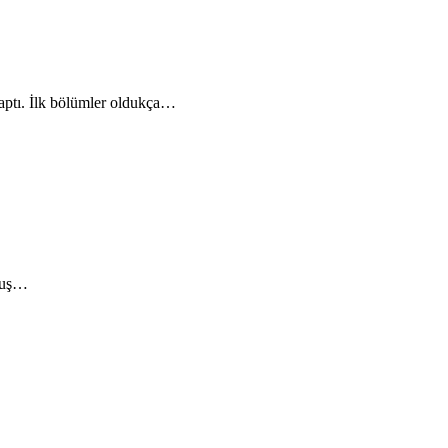
yaptı. İlk bölümler oldukça…
rmuş…