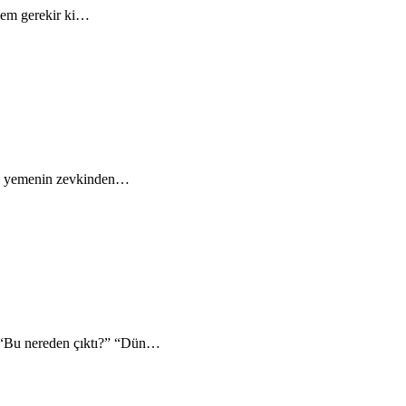
tmem gerekir ki…
emek yemenin zevkinden…
ı: “Bu nereden çıktı?” “Dün…