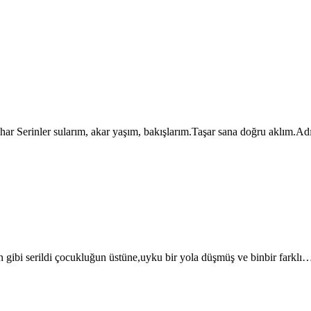
ar Serinler sularım, akar yaşım, bakışlarım.Taşar sana doğru aklım.
ran gibi serildi çocukluğun üstüne,uyku bir yola düşmüş ve binbir farklı