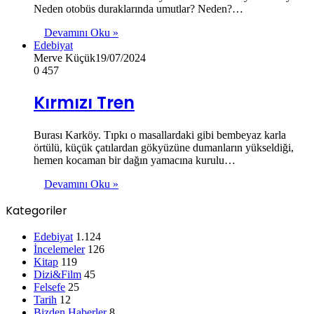
Neden otobüs duraklarında umutlar? Neden?…
Devamını Oku »
Edebiyat
Merve Küçük
19/07/2024
0
457
Kırmızı Tren
Burası Karköy. Tıpkı o masallardaki gibi bembeyaz karla
örtülü, küçük çatılardan gökyüzüne dumanların yükseldiği,
hemen kocaman bir dağın yamacına kurulu…
Devamını Oku »
Kategoriler
Edebiyat
1.124
İncelemeler
126
Kitap
119
Dizi&Film
45
Felsefe
25
Tarih
12
Bizden Haberler
8