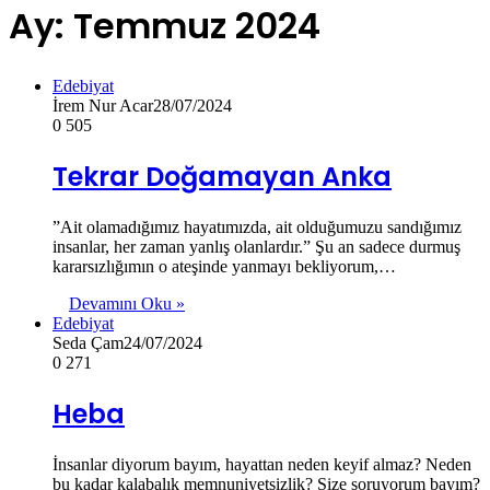
Ay:
Temmuz 2024
Edebiyat
İrem Nur Acar
28/07/2024
0
505
Tekrar Doğamayan Anka
”Ait olamadığımız hayatımızda, ait olduğumuzu sandığımız
insanlar, her zaman yanlış olanlardır.” Şu an sadece durmuş
kararsızlığımın o ateşinde yanmayı bekliyorum,…
Devamını Oku »
Edebiyat
Seda Çam
24/07/2024
0
271
Heba
İnsanlar diyorum bayım, hayattan neden keyif almaz? Neden
bu kadar kalabalık memnuniyetsizlik? Size soruyorum bayım?