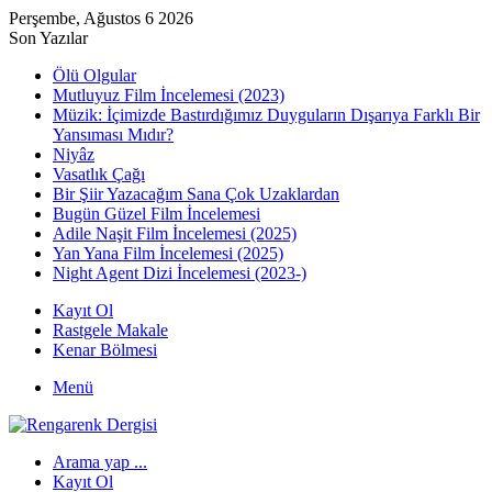
Perşembe, Ağustos 6 2026
Son Yazılar
Ölü Olgular
Mutluyuz Film İncelemesi (2023)
Müzik: İçimizde Bastırdığımız Duyguların Dışarıya Farklı Bir
Yansıması Mıdır?
Niyâz
Vasatlık Çağı
Bir Şiir Yazacağım Sana Çok Uzaklardan
Bugün Güzel Film İncelemesi
Adile Naşit Film İncelemesi (2025)
Yan Yana Film İncelemesi (2025)
Night Agent Dizi İncelemesi (2023-)
Kayıt Ol
Rastgele Makale
Kenar Bölmesi
Menü
Arama yap ...
Kayıt Ol