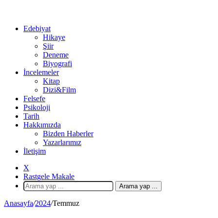
Edebiyat
Hikaye
Şiir
Deneme
Biyografi
İncelemeler
Kitap
Dizi&Film
Felsefe
Psikoloji
Tarih
Hakkımızda
Bizden Haberler
Yazarlarımız
İletişim
X
Rastgele Makale
Arama yap ...
Anasayfa
/
2024
/
Temmuz