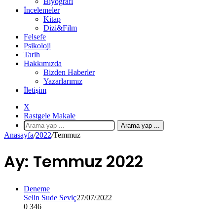
Biyografi
İncelemeler
Kitap
Dizi&Film
Felsefe
Psikoloji
Tarih
Hakkımızda
Bizden Haberler
Yazarlarımız
İletişim
X
Rastgele Makale
Arama yap ...
Anasayfa
/
2022
/
Temmuz
Ay:
Temmuz 2022
Deneme
Selin Sude Seviç
27/07/2022
0
346