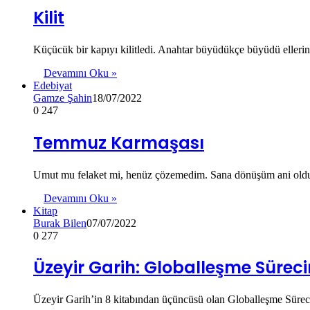
Kilit
Küçücük bir kapıyı kilitledi. Anahtar büyüdükçe büyüdü elle
Devamını Oku »
Edebiyat
Gamze Şahin
18/07/2022
0
247
Temmuz Karmaşası
Umut mu felaket mi, henüz çözemedim. Sana dönüşüm ani oldu. As
Devamını Oku »
Kitap
Burak Bilen
07/07/2022
0
277
Üzeyir Garih: Globalleşme Sürec
Üzeyir Garih’in 8 kitabından üçüncüsü olan Globalleşme Süreci