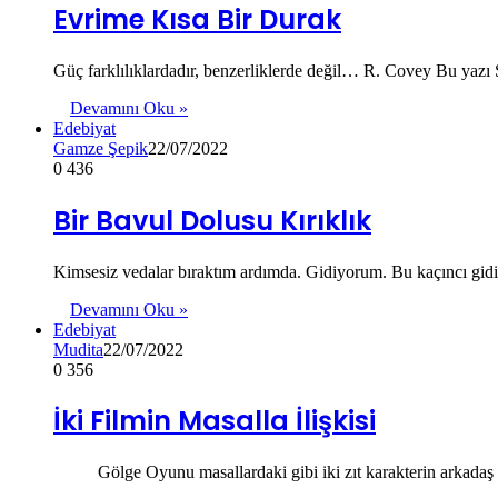
Evrime Kısa Bir Durak
Güç farklılıklardadır, benzerliklerde değil… R. Covey Bu yazı
Devamını Oku »
Edebiyat
Gamze Şepik
22/07/2022
0
436
Bir Bavul Dolusu Kırıklık
Kimsesiz vedalar bıraktım ardımda. Gidiyorum. Bu kaçıncı gidi
Devamını Oku »
Edebiyat
Mudita
22/07/2022
0
356
İki Filmin Masalla İlişkisi
Gölge Oyunu masallardaki gibi iki zıt karakterin arkadaş old