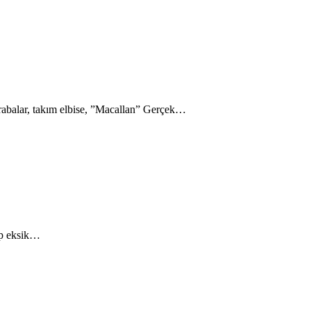
 arabalar, takım elbise, ”Macallan” Gerçek…
ep eksik…