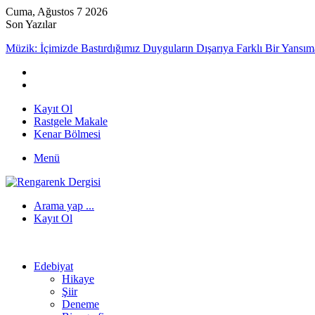
Cuma, Ağustos 7 2026
Son Yazılar
Müzik: İçimizde Bastırdığımız Duyguların Dışarıya Farklı Bir Yansım
Kayıt Ol
Rastgele Makale
Kenar Bölmesi
Menü
Arama yap ...
Kayıt Ol
Edebiyat
Hikaye
Şiir
Deneme