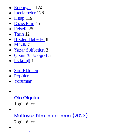
Edebiyat
1.124
İncelemeler
126
Kitap
119
Dizi&Film
45
Felsefe
25
Tarih
12
Bizden Haberler
8
Müzik
7
Yazar Sohbetleri
3
Çizim & Fotoğraf
3
Psikoloji
1
Son Eklenen
Popüler
Yorumlar
Ölü Olgular
1 gün önce
Mutluyuz Film İncelemesi (2023)
2 gün önce