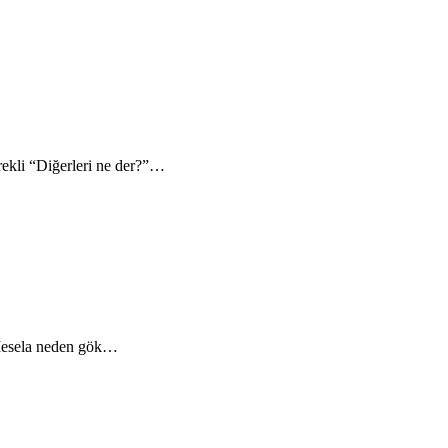
rekli “Diğerleri ne der?”…
? Mesela neden gök…