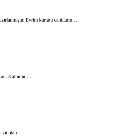
zırlanmıştır. Evrim kuramı canlıların…
hüzün. Kalbimin…
e zıt olan…