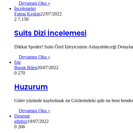
Devamını Oku »
İncelemeler
Fatma Keskin
22/07/2022
2
7.150
Suits Dizi İncelemesi
Dikkat Spoiler! Suits Özel İzleyicisinin Anlayabileceği Detayla
Devamını Oku »
Şiir
Burak Bilen
20/07/2022
0
270
Huzurum
Güler yüzünde kaybolmak mı Gözlerindeki ışıltı mı beni benden
Devamını Oku »
Deneme
gltnhzr
19/07/2022
0
266