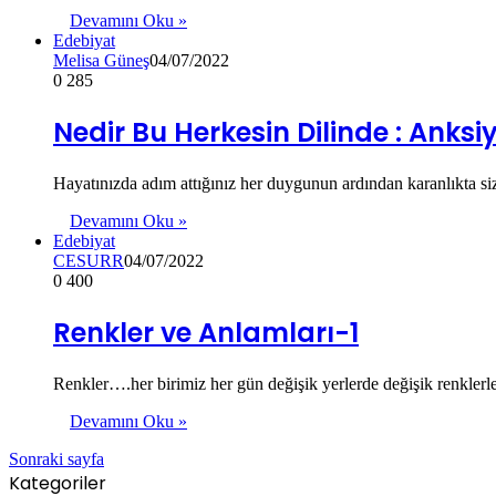
Devamını Oku »
Edebiyat
Melisa Güneş
04/07/2022
0
285
Nedir Bu Herkesin Dilinde : Anks
Hayatınızda adım attığınız her duygunun ardından karanlıkta si
Devamını Oku »
Edebiyat
CESURR
04/07/2022
0
400
Renkler ve Anlamları-1
Renkler….her birimiz her gün değişik yerlerde değişik renkler
Devamını Oku »
Sonraki sayfa
Kategoriler