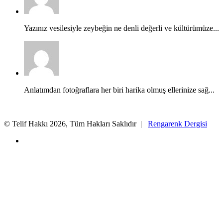
Yazınız vesilesiyle zeybeğin ne denli değerli ve kültürümüze...
Anlatımdan fotoğraflara her biri harika olmuş ellerinize sağ...
© Telif Hakkı 2026, Tüm Hakları Saklıdır |
Rengarenk Dergisi
X
Facebook
X
WhatsApp
Telegram
Başa
dön
tuşu