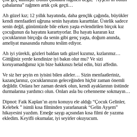
çabalarına” rağmen artık çok geçti…
Ah güzel kız; 12 yıllık hayatında, daha gençlik çağında, büyükler
kendi menfaatleri uğruna senin hayatını kararttılar. Üstelik sadece
senin değil, günümüzde bile erken yaşta evlendirilen birçok kız
çocuğunun da hayatını karartıyorlar. Bu hayatı kararan kız
çocuklarının birçoğu da senin gibi genç yaşta, doğum anında,
ameliyat masasında ruhunu teslim ediyor.
Ah iyi yürekli, gözleri baldan tatlı güzel kızımız, kızlarımız…
Gittiğiniz yerde kendinize iyi bakın olur mu? Ve sizi
koruyamadığımız için bize hakkınızı helal edin, bizi affedin.
Ve siz her şeyin en iyisini bilen aileler… Sizin menfaatleriniz,
kazançlarınız, çocuklarınızın geleceğinden hiçbir zaman önemli
değildir. Onlara her zaman destek olun, kendi ayaklarının üstünde
durmalarına yardımcı olun. Onları asla bu cehenneme sokmayın…
Dipnot: Faik Kaplan’ın aynı konuyu ele aldığı “Çocuk Gelinler,
Kelebek ” isimli kısa filminden yararlanarak “Gelin Ayşem”
hikayesini yazdım. Emeğe saygı açısından kısa filmi de yazıma
ekledim. Keyifli okumalar, iyi seyirler okuyucum.