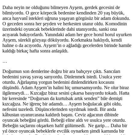
Daha neyin ne olduğunu bilmeyen Ayşem, gerdek gecesini de
bilmiyordu. O gece körpecik bedenine kendinden 20 yaş büyük,
anca hayvanî istekleri uğruna yaşayan görgüsüz bir adam dokundu.
O geceden sonra her şeyden ve herkesten utanır oldu. Komodinin
üzerindeki oyuncak bebeklerinde dahi utanıyordu, sanki ona
acıyarak bakıyorlardı. Yanındaki adam her gece horul horul uyurken
Ayşem, sürekli gözyaşı döküyordu. Korkmakta haklıydı, kendi
haline o da acıyordu. Ayşem’in o ağladığı gecelerden birinde hamile
kaldığı birkaç hafta sonra anlaşıldı.
…
Doğumun son demlerine doğru bir ara bahçeye çıktı. Sancıları
bedenini yavaş yavaş sarıyordu. Dinlenmek istedi. Usulca yere
oturdu. Ağırlaşmış yorgun bedenini dinlendirirken kocasını
düşündü. Adam Ayşem’in halini hiç umursamıyordu. Ne olur biraz
ilgilenseydi… Kızcağız biraz sesini çıkarsa basıyordu tokadı. Hatta
bir keresinde “Doğursan da kurtulsak artık senden” bile demişti
kızcağıza. Ne iğrenç bir adamdı… Ayşem boğulacak gibi oldu,
nefesini tazeledi. Düşüncelerinden sıyrılmak istedi. Bir anda
kâbustan uyanırcasına kaldırdı başını. Ceviz ağacının dibinde
oyuncak bebeğini gördü. Bebeği eline aldı ve usulca yere oturdu.
Bebeğin saçlarını okşarken hafif gülümsedi. Ne garip… Daha bir
yıl önce oyuncak bebeklerle evcilik oynarken şimdi karnında bir