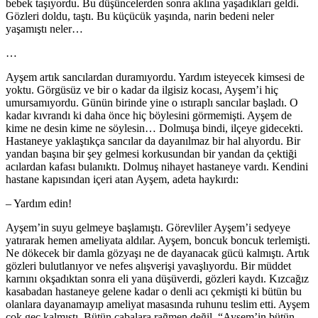
bebek taşıyordu. Bu düşüncelerden sonra aklına yaşadıkları geldi.
Gözleri doldu, taştı. Bu küçücük yaşında, narin bedeni neler
yaşamıştı neler…
…
Ayşem artık sancılardan duramıyordu. Yardım isteyecek kimsesi de
yoktu. Görgüsüz ve bir o kadar da ilgisiz kocası, Ayşem’i hiç
umursamıyordu. Günün birinde yine o ıstıraplı sancılar başladı. O
kadar kıvrandı ki daha önce hiç böylesini görmemişti. Ayşem de
kime ne desin kime ne söylesin… Dolmuşa bindi, ilçeye gidecekti.
Hastaneye yaklaştıkça sancılar da dayanılmaz bir hal alıyordu. Bir
yandan başına bir şey gelmesi korkusundan bir yandan da çektiği
acılardan kafası bulanıktı. Dolmuş nihayet hastaneye vardı. Kendini
hastane kapısından içeri atan Ayşem, adeta haykırdı:
– Yardım edin!
Ayşem’in suyu gelmeye başlamıştı. Görevliler Ayşem’i sedyeye
yatırarak hemen ameliyata aldılar. Ayşem, boncuk boncuk terlemişti.
Ne dökecek bir damla gözyaşı ne de dayanacak gücü kalmıştı. Artık
gözleri bulutlanıyor ve nefes alışverişi yavaşlıyordu. Bir müddet
karnını okşadıktan sonra eli yana düşüverdi, gözleri kaydı. Kızcağız
kasabadan hastaneye gelene kadar o denli acı çekmişti ki bütün bu
olanlara dayanamayıp ameliyat masasında ruhunu teslim etti. Ayşem
çok geç kalmıştı. Bütün çabalara rağmen değil, “Ayşem’in bütün