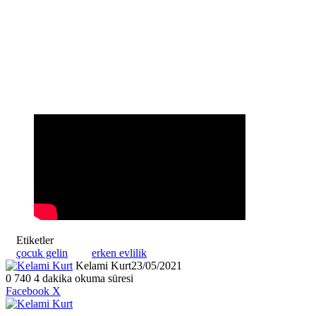
Etiketler
çocuk gelin
erken evlilik
Kelami Kurt
23/05/2021
0
740
4 dakika okuma süresi
LinkedIn
Tumblr
Pinterest
Reddit
VKontakte
E-
Yazdır
Facebook
X
Posta
ile