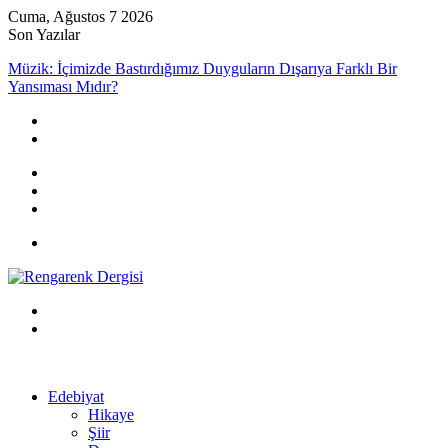
Cuma, Ağustos 7 2026
Son Yazılar
Müzik: İçimizde Bastırdığımız Duyguların Dışarıya Farklı Bir
Yansıması Mıdır?
Kayıt
Ol
Rastgele
Makale
Kenar
Bölmesi
Menü
Arama
yap
Kayıt
...
Ol
Edebiyat
Hikaye
Şiir