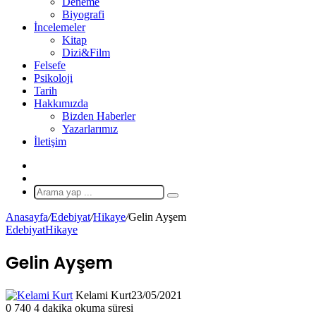
Deneme
Biyografi
İncelemeler
Kitap
Dizi&Film
Felsefe
Psikoloji
Tarih
Hakkımızda
Bizden Haberler
Yazarlarımız
İletişim
X
Rastgele
Makale
Arama
yap
Anasayfa
/
Edebiyat
/
Hikaye
/
Gelin Ayşem
...
Edebiyat
Hikaye
Gelin Ayşem
Kelami Kurt
23/05/2021
0
740
4 dakika okuma süresi