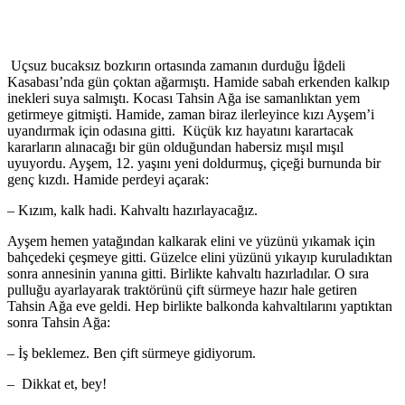
Uçsuz bucaksız bozkırın ortasında zamanın durduğu İğdeli
Kasabası’nda gün çoktan ağarmıştı. Hamide sabah erkenden kalkıp
inekleri suya salmıştı. Kocası Tahsin Ağa ise samanlıktan yem
getirmeye gitmişti. Hamide, zaman biraz ilerleyince kızı Ayşem’i
uyandırmak için odasına gitti. Küçük kız hayatını karartacak
kararların alınacağı bir gün olduğundan habersiz mışıl mışıl
uyuyordu. Ayşem, 12. yaşını yeni doldurmuş, çiçeği burnunda bir
genç kızdı. Hamide perdeyi açarak:
– Kızım, kalk hadi. Kahvaltı hazırlayacağız.
Ayşem hemen yatağından kalkarak elini ve yüzünü yıkamak için
bahçedeki çeşmeye gitti. Güzelce elini yüzünü yıkayıp kuruladıktan
sonra annesinin yanına gitti. Birlikte kahvaltı hazırladılar. O sıra
pulluğu ayarlayarak traktörünü çift sürmeye hazır hale getiren
Tahsin Ağa eve geldi. Hep birlikte balkonda kahvaltılarını yaptıktan
sonra Tahsin Ağa:
– İş beklemez. Ben çift sürmeye gidiyorum.
– Dikkat et, bey!