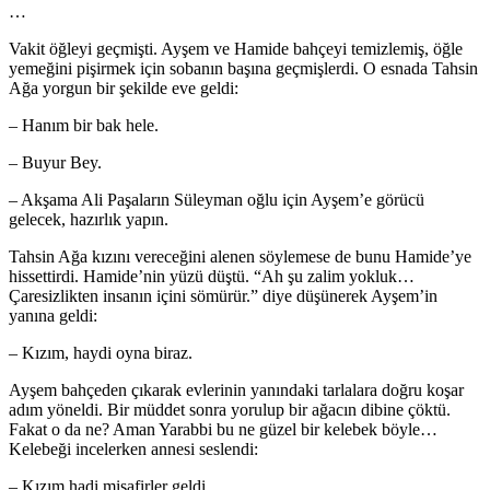
…
Vakit öğleyi geçmişti. Ayşem ve Hamide bahçeyi temizlemiş, öğle
yemeğini pişirmek için sobanın başına geçmişlerdi. O esnada Tahsin
Ağa yorgun bir şekilde eve geldi:
– Hanım bir bak hele.
– Buyur Bey.
– Akşama Ali Paşaların Süleyman oğlu için Ayşem’e görücü
gelecek, hazırlık yapın.
Tahsin Ağa kızını vereceğini alenen söylemese de bunu Hamide’ye
hissettirdi. Hamide’nin yüzü düştü. “Ah şu zalim yokluk…
Çaresizlikten insanın içini sömürür.” diye düşünerek Ayşem’in
yanına geldi:
– Kızım, haydi oyna biraz.
Ayşem bahçeden çıkarak evlerinin yanındaki tarlalara doğru koşar
adım yöneldi. Bir müddet sonra yorulup bir ağacın dibine çöktü.
Fakat o da ne? Aman Yarabbi bu ne güzel bir kelebek böyle…
Kelebeği incelerken annesi seslendi:
– Kızım hadi misafirler geldi.