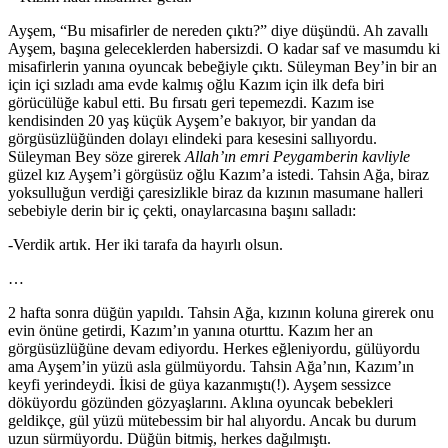
Ayşem, “Bu misafirler de nereden çıktı?” diye düşündü. Ah zavallı
Ayşem, başına geleceklerden habersizdi. O kadar saf ve masumdu ki
misafirlerin yanına oyuncak bebeğiyle çıktı. Süleyman Bey’in bir an
için içi sızladı ama evde kalmış oğlu Kazım için ilk defa biri
görücülüğe kabul etti. Bu fırsatı geri tepemezdi. Kazım ise
kendisinden 20 yaş küçük Ayşem’e bakıyor, bir yandan da
görgüsüzlüğünden dolayı elindeki para kesesini sallıyordu.
Süleyman Bey söze girerek
Allah’ın emri Peygamberin kavliyle
güzel kız Ayşem’i görgüsüz oğlu Kazım’a istedi. Tahsin Ağa, biraz
yoksulluğun verdiği çaresizlikle biraz da kızının masumane halleri
sebebiyle derin bir iç çekti, onaylarcasına başını salladı:
-Verdik artık. Her iki tarafa da hayırlı olsun.
…
2 hafta sonra düğün yapıldı. Tahsin Ağa, kızının koluna girerek onu
evin önüne getirdi, Kazım’ın yanına oturttu. Kazım her an
görgüsüzlüğüne devam ediyordu. Herkes eğleniyordu, gülüyordu
ama Ayşem’in yüzü asla gülmüyordu. Tahsin Ağa’nın, Kazım’ın
keyfi yerindeydi. İkisi de güya kazanmıştı(!). Ayşem sessizce
döküyordu gözünden gözyaşlarını. Aklına oyuncak bebekleri
geldikçe, gül yüzü mütebessim bir hal alıyordu. Ancak bu durum
uzun sürmüyordu. Düğün bitmiş, herkes dağılmıştı.