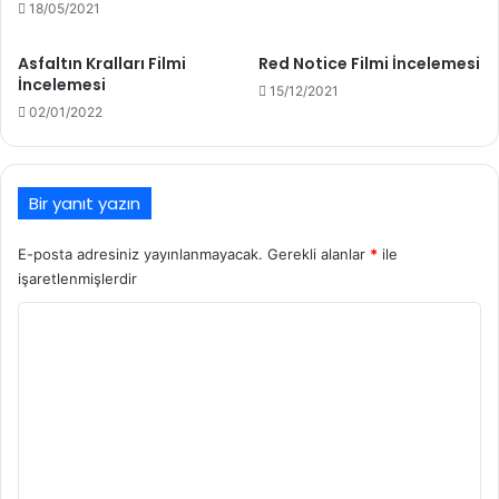
18/05/2021
Asfaltın Kralları Filmi
Red Notice Filmi İncelemesi
İncelemesi
15/12/2021
02/01/2022
Bir yanıt yazın
E-posta adresiniz yayınlanmayacak.
Gerekli alanlar
*
ile
işaretlenmişlerdir
Y
o
r
u
m
*