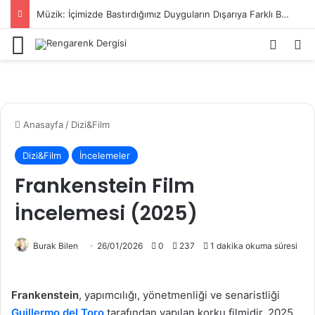
Müzik: İçimizde Bastırdığımız Duyguların Dışarıya Farklı Bir Yansıması Mıdır?
Menü
Kayıt 
Ar
Anasayfa
/
Dizi&Film
Dizi&Film
İncelemeler
Frankenstein Film
İncelemesi (2025)
Burak Bilen
26/01/2026
0
237
1 dakika okuma süresi
Frankenstein
, yapımcılığı, yönetmenliği ve senaristliği
Guillermo del Toro
tarafından yapılan korku filmidir. 2025