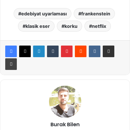
edebiyat uyarlaması
frankenstein
klasik eser
korku
netflix
LinkedIn
Tumblr
Pinterest
Reddit
VKontakte
E-Posta ile paylaş
Yazdır
Burak Bilen