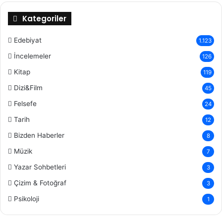
Kategoriler
Edebiyat
1.123
İncelemeler
126
Kitap
119
Dizi&Film
45
Felsefe
24
Tarih
12
Bizden Haberler
8
Müzik
7
Yazar Sohbetleri
3
Çizim & Fotoğraf
3
Psikoloji
1