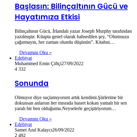
Başlasın: Bilinçaltının Gücü ve
Hayatımıza Etkisi
Bilinçaltının Gücü, İrlandalı yazar Joseph Murphy tarafından
yazılmıştır. Kitapta genel olarak bahsedilen şey, “Olumsuzu
çağırmayın, her zaman olumlu düşünün”. Kitabın…
Devamını Oku »
Edebiyat
Muhammed Emin Çiftçi
27/09/2022
4
332
Sonunda
Olmuyor diye suçlamıyorum artık kendimi.Şiirlerime bir
dokunsan anlarsın her mısrada hasret kokan yamalı bir sen
yaralı bir ben olduğumu.Neyselerle geçiştiriyorum…
Devamını Oku »
Edebiyat
Samet Anıl Kalaycı
26/09/2022
2
492