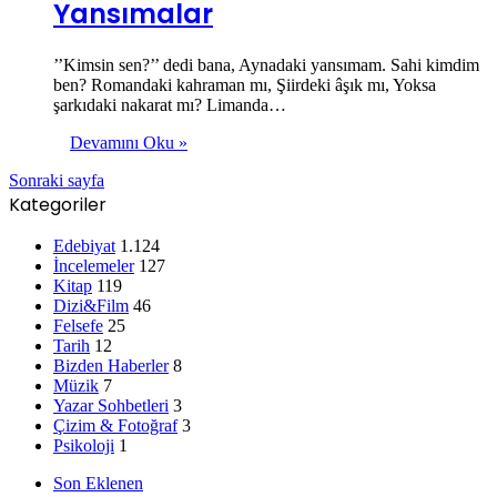
Yansımalar
’’Kimsin sen?’’ dedi bana, Aynadaki yansımam. Sahi kimdim
ben? Romandaki kahraman mı, Şiirdeki âşık mı, Yoksa
şarkıdaki nakarat mı? Limanda…
Devamını Oku »
Sonraki sayfa
Kategoriler
Edebiyat
1.124
İncelemeler
127
Kitap
119
Dizi&Film
46
Felsefe
25
Tarih
12
Bizden Haberler
8
Müzik
7
Yazar Sohbetleri
3
Çizim & Fotoğraf
3
Psikoloji
1
Son Eklenen