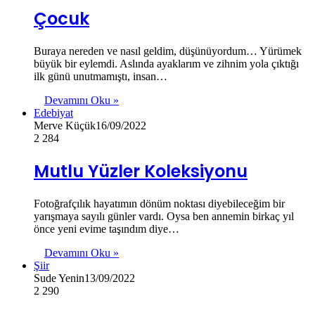
Çocuk
Buraya nereden ve nasıl geldim, düşünüyordum… Yürümek
büyük bir eylemdi. Aslında ayaklarım ve zihnim yola çıktığı
ilk günü unutmamıştı, insan…
Devamını Oku »
Edebiyat
Merve Küçük
16/09/2022
2
284
Mutlu Yüzler Koleksiyonu
Fotoğrafçılık hayatımın dönüm noktası diyebileceğim bir
yarışmaya sayılı günler vardı. Oysa ben annemin birkaç yıl
önce yeni evime taşındım diye…
Devamını Oku »
Şiir
Sude Yenin
13/09/2022
2
290