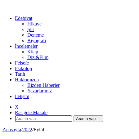
Edebiyat
Hikaye
Şiir
Deneme
Biyografi
İncelemeler
Kitap
Dizi&Film
Felsefe
Psikoloji
Tarih
Hakkımızda
Bizden Haberler
Yazarlarımız
İletişim
X
Rastgele Makale
Arama yap ...
Anasayfa
/
2022
/
Eylül