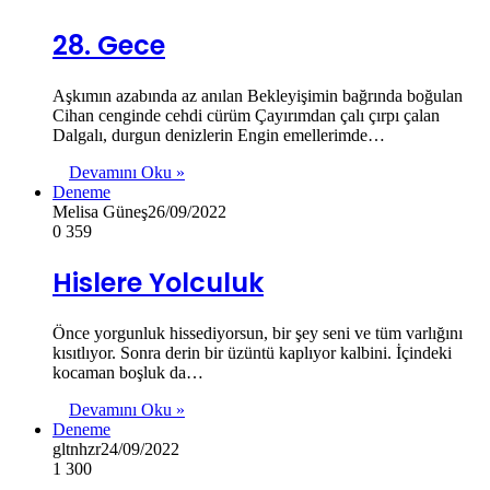
28. Gece
Aşkımın azabında az anılan Bekleyişimin bağrında boğulan
Cihan cenginde cehdi cürüm Çayırımdan çalı çırpı çalan
Dalgalı, durgun denizlerin Engin emellerimde…
Devamını Oku »
Deneme
Melisa Güneş
26/09/2022
0
359
Hislere Yolculuk
Önce yorgunluk hissediyorsun, bir şey seni ve tüm varlığını
kısıtlıyor. Sonra derin bir üzüntü kaplıyor kalbini. İçindeki
kocaman boşluk da…
Devamını Oku »
Deneme
gltnhzr
24/09/2022
1
300