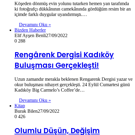
Köşeden dönmüş evin yolunu tutarken hemen yan tarafımda
ki fotoğrafçı dükkânının camekânında gördüğüm resim bir an
içimde farklı duygular uyandırmıştı.…
Devamını Oku »
Bizden Haberler
Elif Ayşen Benli
27/09/2022
0
288
Rengârenk Dergisi Kadıköy
Buluşması Gerçekleşti!
Uzun zamandır merakla beklenen Rengarenk Dergisi yazar ve
okur buluşması nihayet gerçekleşti. 24 Eylül Cumartesi günü
Kadıköy Big Carmelo’s Coffee’de…
Devamını Oku »
Kitap
Burak Bilen
27/09/2022
0
426
Olumlu Düşün, Değişim