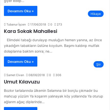
giyer edep…
Devamını Oku »
Hikaye
Tubanur İşcen
17/06/2018
0
273
Kara Sokak Mahallesi
Elimdeki tabağı durulayıp musluğun hemen yanına, az önce
yıkadığım tabakların üstüne koydum. Başımı kaldırıp mutfak
dolaplarına baktım sonra; ne…
Devamını Oku »
Şiir
Samet Civan
08/06/2018
0
306
Umut Kılavuzu
Bozkır tarlalarında ülkemin Selamına bir borçlu çıkmadır bu
mahcup yüzüm Ya koşarım yalınayak köy yollarında Ya oturup
ağlarım ağaç diplerinde…