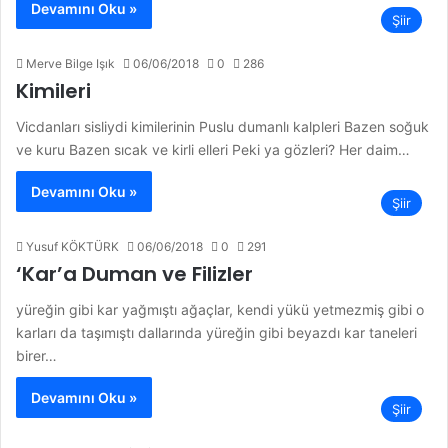
Devamını Oku »
Şiir
Merve Bilge Işık
06/06/2018
0
286
Kimileri
Vicdanları sisliydi kimilerinin Puslu dumanlı kalpleri Bazen soğuk
ve kuru Bazen sıcak ve kirli elleri Peki ya gözleri? Her daim…
Devamını Oku »
Şiir
Yusuf KÖKTÜRK
06/06/2018
0
291
‘Kar’a Duman ve Filizler
yüreğin gibi kar yağmıştı ağaçlar, kendi yükü yetmezmiş gibi o
karları da taşımıştı dallarında yüreğin gibi beyazdı kar taneleri
birer…
Devamını Oku »
Şiir