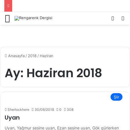
Menü
Kayıt 
Ar
Anasayfa
/
2018
/
Haziran
Ay:
Haziran 2018
Şiir
Sherlockhere
30/06/2018
0
308
Uyan
Uyan, Yağmur sesine uyan, Ezan sesine uyan, Gök gürlerken