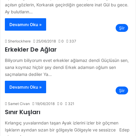
açılsın gözlerin, Korkarak geçirdiğin gecelere inat Gül bu gece.
Ay bulutların…
Devamını Oku »
Şiir
Sherlockhere
25/06/2018
0
337
Erkekler De Ağlar
Biliyorum biliyorum evet erkekler ağlamaz dendi Güçlüsün sen,
sana koymaz hiçbir şey dendi Erkek adamsın oğlum sen
saçmalama dediler Ya…
Devamını Oku »
Şiir
Samet Civan
19/06/2018
0
321
Sınır Kuşları
Kırlangıç yuvalarından taşan Ayak izlerini izler bir göçmen
Işıkların ayından sızan bir gölgeyle Gölgeyle ve sessizce Edep