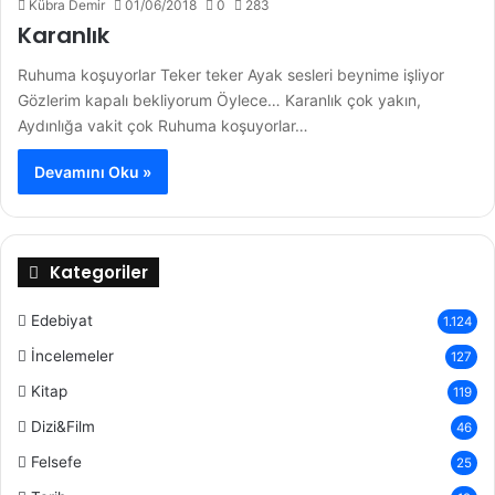
Kübra Demir
01/06/2018
0
283
Karanlık
Ruhuma koşuyorlar Teker teker Ayak sesleri beynime işliyor
Gözlerim kapalı bekliyorum Öylece… Karanlık çok yakın,
Aydınlığa vakit çok Ruhuma koşuyorlar…
Devamını Oku »
Kategoriler
Edebiyat
1.124
İncelemeler
127
Kitap
119
Dizi&Film
46
Felsefe
25