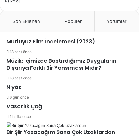
Psikoloji
1
Son Eklenen
Popüler
Yorumlar
Mutluyuz Film İncelemesi (2023)
18 saat önce
Müzik: İçimizde Bastırdığımız Duyguların
Dışarıya Farklı Bir Yansıması Mıdır?
18 saat önce
Niyâz
6 gün önce
Vasatlık Çağı
1 hafta önce
Bir Şiir Yazacağım Sana Çok Uzaklardan