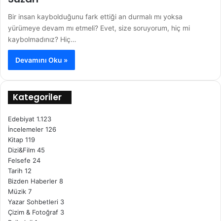
Bir insan kaybolduğunu fark ettiği an durmalı mı yoksa
yürümeye devam mı etmeli? Evet, size soruyorum, hiç mi
kaybolmadınız? Hiç…
Devamını Oku »
Kategoriler
Edebiyat
1.123
İncelemeler
126
Kitap
119
Dizi&Film
45
Felsefe
24
Tarih
12
Bizden Haberler
8
Müzik
7
Yazar Sohbetleri
3
Çizim & Fotoğraf
3