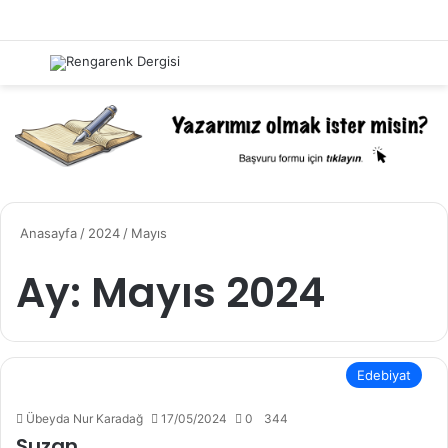
Menü
Kayıt 
A
Anasayfa
/
2024
/
Mayıs
Ay:
Mayıs 2024
Edebiyat
Übeyda Nur Karadağ
17/05/2024
0
344
Suzan