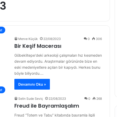
23
at
Merve Küçük
22/08/2023
0
306
Bir Keşif Macerası
Göbeklitepe‘deki arkeoloji çalışmaları hız kesmeden
devam ediyordu. Araştırmalar görünürde bize en
eski medeniyetlere açılan bir kapıydı. Herkes bunu
böyle biliyordu.…
Devamını Oku »
at
Selin Sude Seviç
22/08/2023
0
268
Freud ile Bayramlaşalım
Freud “Totem ve Tabu” kitabında bayramla ilgili