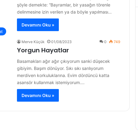
şöyle demekte: “Bayramlar, bir yasağın törenle
delinmesine izin verilen ya da böyle yapılması…
Devamını Oku »
at
Merve Küçük
01/08/2023
0
749
Yorgun Hayatlar
Basamakları ağır ağır çıkıyorum sanki düşecek
gibiyim. Başım dönüyor. Sıkı sıkı sarılıyorum
merdiven korkuluklarına. Evim dördüncü katta
asansör kullanmak istemiyorum.…
Devamını Oku »