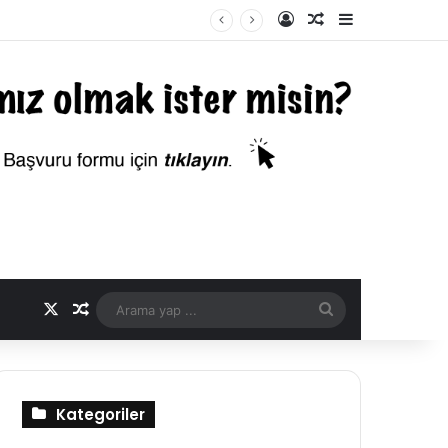
Kayıt Ol
Rastgele Makale
Kenar Bölme
X
Rastgele Makale
Arama
yap
...
Kategoriler