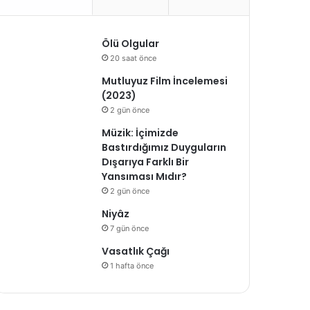
Ölü Olgular
20 saat önce
Mutluyuz Film İncelemesi
(2023)
2 gün önce
Müzik: İçimizde
Bastırdığımız Duyguların
Dışarıya Farklı Bir
Yansıması Mıdır?
2 gün önce
Niyâz
7 gün önce
Vasatlık Çağı
1 hafta önce