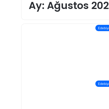
Ay:
Ağustos 20
Edebiy
Edebiy