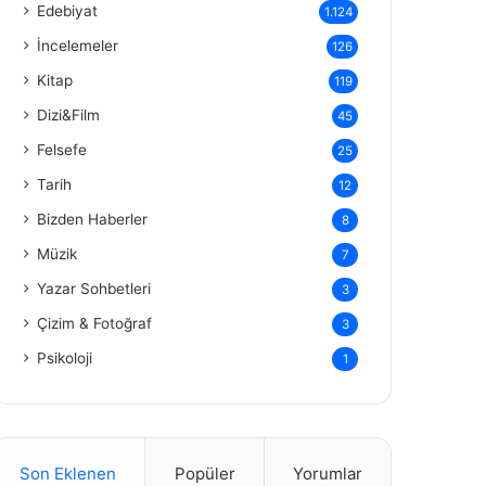
Edebiyat
1.124
İncelemeler
126
Kitap
119
Dizi&Film
45
Felsefe
25
Tarih
12
Bizden Haberler
8
Müzik
7
Yazar Sohbetleri
3
Çizim & Fotoğraf
3
Psikoloji
1
Son Eklenen
Popüler
Yorumlar