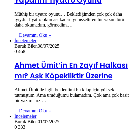
Yaparım Tiyatro Oyunu
Müthiş bir tiyatro oyunu… Beklediğimden çok çok daha
iyiydi. Tiyatro okuması kadar iyi hissettiren bir yazım türü
daha okumadım, görmedim.…
Devamını Oku »
İncelemeler
Burak Bilen
08/07/2025
0
468
Ahmet Ümit’in En Zayıf Halkası
mı? Aşk Köpekliktir Üzerine
Ahmet Ümit ile ilgili beklentimi bu kitap için yüksek
tutmuştum. Ama umduğumu bulamadım. Çok ama çok basit
bir yazım tarzı…
Devamını Oku »
İncelemeler
Burak Bilen
01/07/2025
0
333