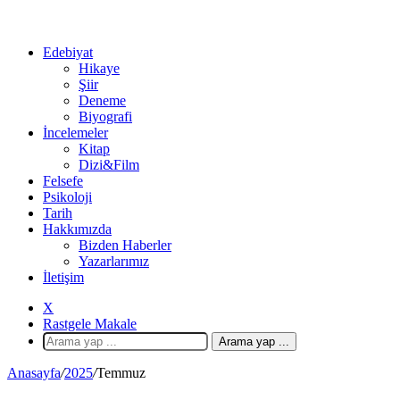
Edebiyat
Hikaye
Şiir
Deneme
Biyografi
İncelemeler
Kitap
Dizi&Film
Felsefe
Psikoloji
Tarih
Hakkımızda
Bizden Haberler
Yazarlarımız
İletişim
X
Rastgele Makale
Arama yap ...
Anasayfa
/
2025
/
Temmuz