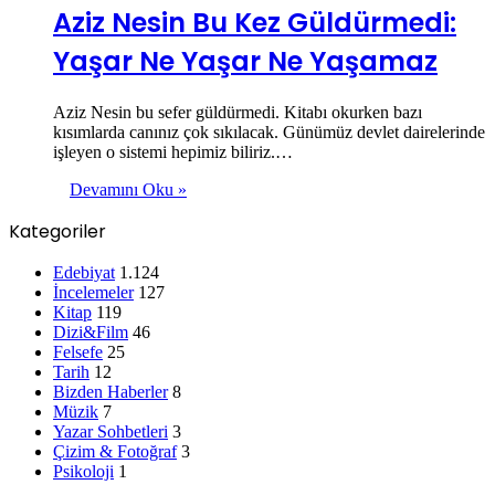
Aziz Nesin Bu Kez Güldürmedi:
Yaşar Ne Yaşar Ne Yaşamaz
Aziz Nesin bu sefer güldürmedi. Kitabı okurken bazı
kısımlarda canınız çok sıkılacak. Günümüz devlet dairelerinde
işleyen o sistemi hepimiz biliriz.…
Devamını Oku »
Kategoriler
Edebiyat
1.124
İncelemeler
127
Kitap
119
Dizi&Film
46
Felsefe
25
Tarih
12
Bizden Haberler
8
Müzik
7
Yazar Sohbetleri
3
Çizim & Fotoğraf
3
Psikoloji
1