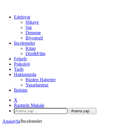
Edebiyat
Hikaye
Şiir
Deneme
Biyografi
İncelemeler
Kitap
Dizi&Film
Felsefe
Psikoloji
Tarih
Hakkımızda
Bizden Haberler
Yazarlarımız
İletişim
X
Rastgele Makale
Arama yap ...
Anasayfa
/
İncelemeler