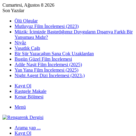
Cumartesi, Ağustos 8 2026
Son Yazılar
Ölü Olgular
Mutluyuz Film İncelemesi (2023)
Müzik: İçimizde Bastırdığımız Duyguların Dışarıya Farklı Bir
Yansıması Mıdır?
Niyâz
Vasatlık Çağı
Bir Şiir Yazacağım Sana Çok Uzaklardan
Bugün Güzel Film İncelemesi
Adile Naşit Film İncelemesi (2025)
Yan Yana Film İncelemesi (2025)
Night Agent Dizi İncelemesi (2023-)
Kayıt Ol
Rastgele Makale
Kenar Bölmesi
Menü
Arama yap ...
Kayıt Ol