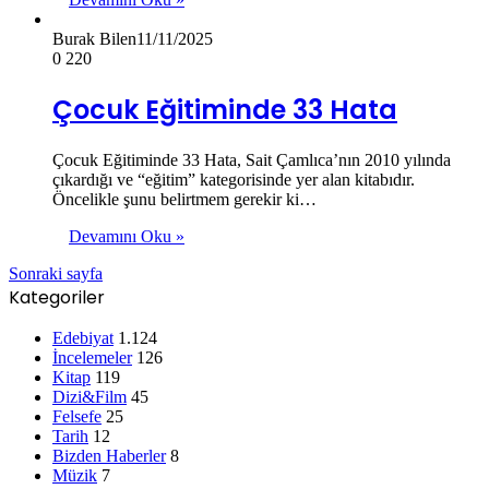
Burak Bilen
11/11/2025
0
220
Çocuk Eğitiminde 33 Hata
Çocuk Eğitiminde 33 Hata, Sait Çamlıca’nın 2010 yılında
çıkardığı ve “eğitim” kategorisinde yer alan kitabıdır.
Öncelikle şunu belirtmem gerekir ki…
Devamını Oku »
Sonraki sayfa
Kategoriler
Edebiyat
1.124
İncelemeler
126
Kitap
119
Dizi&Film
45
Felsefe
25
Tarih
12
Bizden Haberler
8
Müzik
7