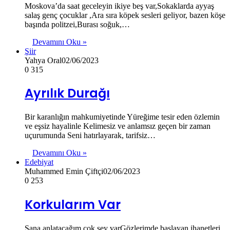
Moskova’da saat geceleyin ikiye beş var,Sokaklarda ayyaş
salaş genç çocuklar ,Ara sıra köpek sesleri geliyor, bazen köşe
başında politzei,Burası soğuk,…
Devamını Oku »
Şiir
Yahya Oral
02/06/2023
0
315
Ayrılık Durağı
Bir karanlığın mahkumiyetinde Yüreğime tesir eden özlemin
ve eşsiz hayalinle Kelimesiz ve anlamsız geçen bir zaman
uçurumunda Seni hatırlayarak, tarifsiz…
Devamını Oku »
Edebiyat
Muhammed Emin Çiftçi
02/06/2023
0
253
Korkularım Var
Sana anlatacağım çok şey varGözlerimde başlayan ihanetleri,