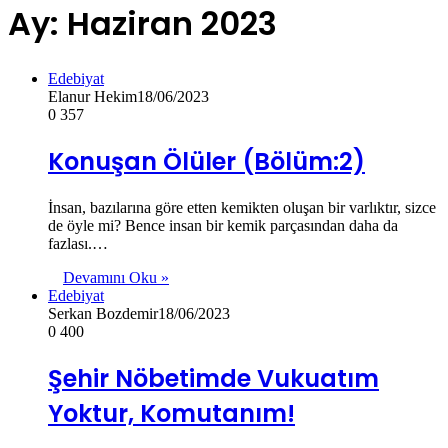
Ay:
Haziran 2023
Edebiyat
Elanur Hekim
18/06/2023
0
357
Konuşan Ölüler (Bölüm:2)
İnsan, bazılarına göre etten kemikten oluşan bir varlıktır, sizce
de öyle mi? Bence insan bir kemik parçasından daha da
fazlası.…
Devamını Oku »
Edebiyat
Serkan Bozdemir
18/06/2023
0
400
Şehir Nöbetimde Vukuatım
Yoktur, Komutanım!