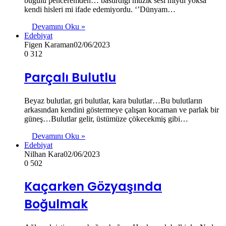
buğulu penceremden… bastırdığı müzik sesi miydi yoksa
kendi hisleri mi ifade edemiyordu. ‘’Dünyam…
Devamını Oku »
Edebiyat
Figen Karaman
02/06/2023
0
312
Parçalı Bulutlu
Beyaz bulutlar, gri bulutlar, kara bulutlar…Bu bulutların
arkasından kendini göstermeye çalışan kocaman ve parlak bir
güneş…Bulutlar gelir, üstümüze çökecekmiş gibi…
Devamını Oku »
Edebiyat
Nilhan Kara
02/06/2023
0
502
Kaçarken Gözyaşında
Boğulmak