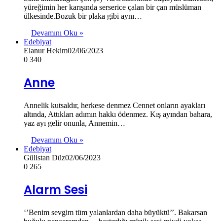
yüreğimin her karışında serserice çalan bir çan müslüman
ülkesinde.Bozuk bir plaka gibi aynı…
Devamını Oku »
Edebiyat
Elanur Hekim
02/06/2023
0
340
Anne
Annelik kutsaldır, herkese denmez Cennet onların ayakları
altında, Attıkları adımın hakkı ödenmez. Kış ayından bahara,
yaz ayı gelir onunla, Annemin…
Devamını Oku »
Edebiyat
Gülistan Düz
02/06/2023
0
265
Alarm Sesi
‘’Benim sevgim tüm yalanlardan daha büyüktü’’. Bakarsan