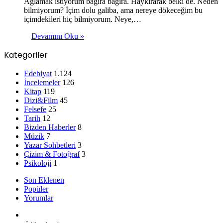
Ağlamak istiyorum bağıra bağıra. Haykırarak belki de. Neden
bilmiyorum? İçim dolu galiba, ama nereye dökeceğim bu
içimdekileri hiç bilmiyorum. Neye,…
Devamını Oku »
Kategoriler
Edebiyat
1.124
İncelemeler
126
Kitap
119
Dizi&Film
45
Felsefe
25
Tarih
12
Bizden Haberler
8
Müzik
7
Yazar Sohbetleri
3
Çizim & Fotoğraf
3
Psikoloji
1
Son Eklenen
Popüler
Yorumlar