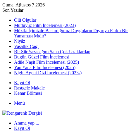
Cuma, Ağustos 7 2026
Son Yazılar
Ölü Olgular
Mutluyuz Film İncelemesi (2023)
Müzik: İçimizde Bastırdığımız Duyguların Dışarıya Farklı Bir
Yansıması Mıdır?
Niyâz
Vasatlık Çağı
Bir Şiir Yazacağım Sana Çok Uzaklardan
Bugün Güzel Film İncelemesi
Adile Naşit Film İncelemesi (2025)
Yan Yana Film İncelemesi (2025)
Night Agent Dizi İncelemesi (2023-)
Kayıt Ol
Rastgele Makale
Kenar Bölmesi
Menü
Arama yap ...
Kayıt Ol