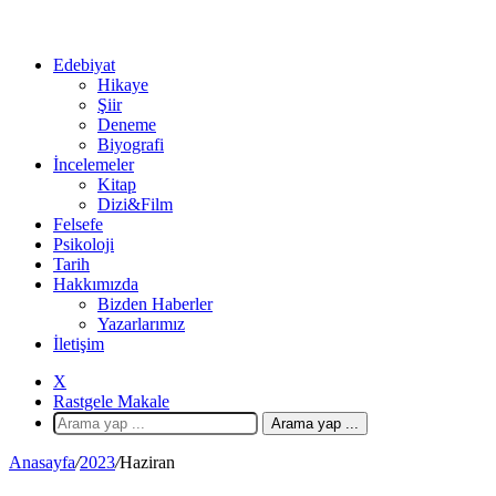
Edebiyat
Hikaye
Şiir
Deneme
Biyografi
İncelemeler
Kitap
Dizi&Film
Felsefe
Psikoloji
Tarih
Hakkımızda
Bizden Haberler
Yazarlarımız
İletişim
X
Rastgele Makale
Arama yap ...
Anasayfa
/
2023
/
Haziran