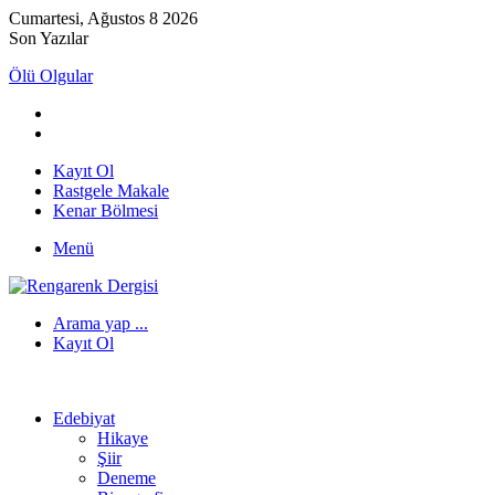
Cumartesi, Ağustos 8 2026
Son Yazılar
Ölü Olgular
Kayıt Ol
Rastgele Makale
Kenar Bölmesi
Menü
Arama yap ...
Kayıt Ol
Edebiyat
Hikaye
Şiir
Deneme