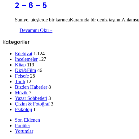
2 – 6 – 5
Saniye, ateşlerde bir karıncaKararında bir deniz taşınınAnlams
Devamını Oku »
Kategoriler
Edebiyat
1.124
İncelemeler
127
Kitap
119
Dizi&Film
46
Felsefe
25
Tarih
12
Bizden Haberler
8
Müzik
7
Yazar Sohbetleri
3
Çizim & Fotoğraf
3
Psikoloji
1
Son Eklenen
Popüler
Yorumlar