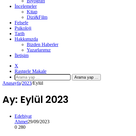
Biyografi
İncelemeler
Kitap
Dizi&Film
Felsefe
Psikoloji
Tarih
Hakkımızda
Bizden Haberler
Yazarlarımız
İletişim
X
Rastgele Makale
Arama yap ...
Anasayfa
/
2023
/
Eylül
Ay:
Eylül 2023
Edebiyat
Ahmet
29/09/2023
0
280