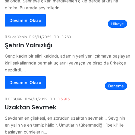
salonda. Sahneye çıkan merdivenleri çıkıp perde arkasına
girdim. Bu arada seyircilerin…
Devamını Oku »
Hikaye
Sude Yenin
26/11/2022
0
260
Şehrin Yalnızlığı
Genç kadın bir elini kaldırdı, adamın yeni yeni çıkmaya başlayan
kirli sakallarında parmak uçlarını yavaşça ve biraz da ürkekçe
gezdirdi.…
Devamını Oku »
Deneme
CESURR
24/11/2022
0
5.915
Uzaktan Sevmek
Sevdanın en çilekeşi, en zorudur, uzaktan sevmek… Sevginin
en yalın ve en temiz hâlidir. Umutların tükenmediği, “belki” ile
başlayan cümlelerin…