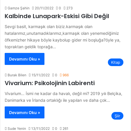
Gamze Şahin
20/11/2022
0
273
Kalbinde Lunapark-Eskisi Gibi Değil
Sevgi basit, karmaşık olan biziz.karmaşık olan
hatalarımız,unutamadıklarımız,karmaşık olan yenemediğimiz
öfkemizher hikaye böyle kaybolup gider mi boşluğa?öyle ya,
topraktan geldik toprağa…
Devamını Oku »
Kitap
Burak Bilen
15/11/2022
0
966
Vivarium: Psikolojinin Labirenti
Vivarium… İsmi ne kadar da havalı, değil mi? 2019 yılı Belçika,
Danimarka ve İrlanda ortaklığı ile yapılan ve daha çok…
Devamını Oku »
Şiir
Sude Yenin
13/11/2022
0
261