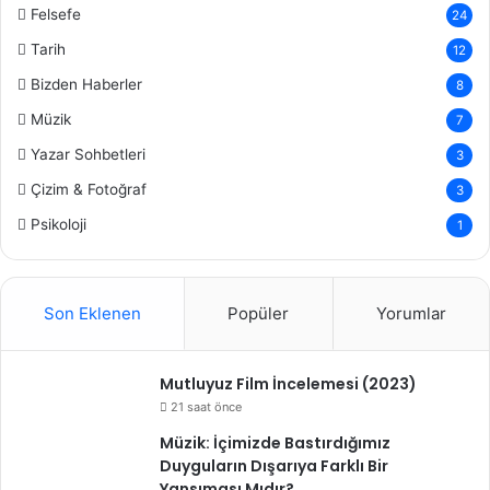
Felsefe
24
Tarih
12
Bizden Haberler
8
Müzik
7
Yazar Sohbetleri
3
Çizim & Fotoğraf
3
Psikoloji
1
Son Eklenen
Popüler
Yorumlar
Mutluyuz Film İncelemesi (2023)
21 saat önce
Müzik: İçimizde Bastırdığımız
Duyguların Dışarıya Farklı Bir
Yansıması Mıdır?