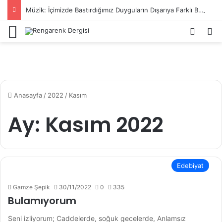
Müzik: İçimizde Bastırdığımız Duyguların Dışarıya Farklı Bir Yansıması Mıdır?
Menü
Kayıt 
Ar
Anasayfa
/
2022
/
Kasım
Ay:
Kasım 2022
Edebiyat
Gamze Şepik
30/11/2022
0
335
Bulamıyorum
Seni izliyorum; Caddelerde, soğuk gecelerde, Anlamsız