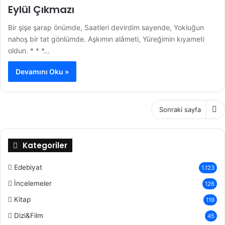
Eylül Çıkmazı
Bir şişe şarap önümde, Saatleri devirdim sayende, Yokluğun
nahoş bir tat gönlümde. Aşkımın alâmeti, Yüreğimin kıyameti
oldun. * * *…
Devamını Oku »
Sonraki sayfa
Kategoriler
Edebiyat
1.123
İncelemeler
126
Kitap
119
Dizi&Film
45