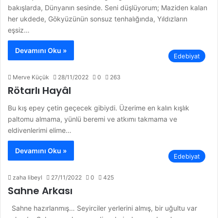
bakışlarda, Dünyanın sesinde. Seni düşlüyorum; Maziden kalan
her ukdede, Gökyüzünün sonsuz tenhalığında, Yıldızların
eşsiz…
Devamını Oku »
Edebiyat
Merve Küçük
28/11/2022
0
263
Rötarlı Hayâl
Bu kış epey çetin geçecek gibiydi. Üzerime en kalın kışlık
paltomu almama, yünlü beremi ve atkımı takmama ve
eldivenlerimi elime…
Devamını Oku »
Edebiyat
zaha libeyl
27/11/2022
0
425
Sahne Arkası
Sahne hazırlanmış… Seyirciler yerlerini almış, bir uğultu var