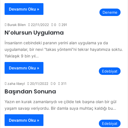
Devamını Oku »
Deneme
Burak Bilen
22/11/2022
0
291
N’olursun Uygulama
İnsanların cebindeki paranın yerini alan uygulama ya da
uygulamalar, bir nevi “takas yöntemi”ni tekrar hayatımıza soktu.
Yaklaşık 9 bin yıl…
Devamını Oku »
Edebiyat
zaha libeyl
20/11/2022
0
311
Başından Sonuna
Yazın en kurak zamanlarıydı ve çölde tek başına olan bir gül
yaşam savaşı veriyordu. Bir damla suya muhtaç kaldığı bu…
Devamını Oku »
Edebiyat