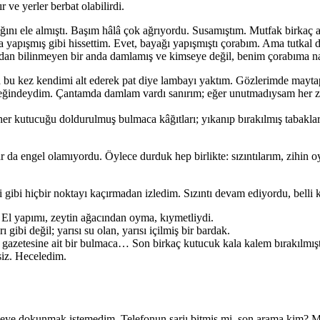
r ve yerler berbat olabilirdi.
ını ele almıştı. Başım hâlâ çok ağrıyordu. Susamıştım. Mutfak birka
a yapışmış gibi hissettim. Evet, bayağı yapışmıştı çorabım. Ama tutkal d
ardan bilinmeyen bir anda damlamış ve kimseye değil, benim çorabıma n
bu kez kendimi alt ederek pat diye lambayı yaktım. Gözlerimde maytap p
beğindeydim. Çantamda damlam vardı sanırım; eğer unutmadıysam her za
her kutucuğu doldurulmuş bulmaca kâğıtları; yıkanıp bırakılmış tabaklar
r da engel olamıyordu. Öylece durduk hep birlikte: sızıntılarım, zihi
ibi hiçbir noktayı kaçırmadan izledim. Sızıntı devam ediyordu, belli k
 El yapımı, zeytin ağacından oyma, kıymetliydi.
ibi değil; yarısı su olan, yarısı içilmiş bir bardak.
n gazetesine ait bir bulmaca… Son birkaç kutucuk kala kalem bırakılmışt
iz. Heceledim.
 şeye dokunmak istemedim. Telefonun şarjı bitmiş mi, son arama kim?