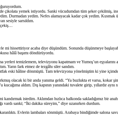
doğuruyordum.
e çikolata yemek istiyordu. Sanki vücudumdan tüm şeker çekilmiş, insü
ıra yedim. Durmadan yedim. Nefes alamayacak kadar çok yedim. Kusmak 
n sesiyle sarsıldım.
e bir iç çekiş…
yle mi hissettiriyor acaba diye düşündüm. Sonunda düşünmeye başlayab
okusu hâlâ başımı döndürüyordu.
ama yerleri temizlemem, televizyonu kapatmam ve Yumoş’un eşyalarını
tım. Yarın fark etmez de tezgâhı siler sandım.
tfak eski hâline dönmüştü. Tam televizyona yönelmiştim ki yine içimde 
kmuş olacak ki bir anda yanıma geldi. “Ya buzlukta et varsa, kokar şimd
’u kucağıma aldım. Dış kapının yanındaki tuvalete girip, yıllardır aynı
i kandırmak istedim. Aklımdan hızlıca balkonda sakladığımız bir anah
ağı vardı sanki; “İki dakika süreyim,” diye uzanırken durdum.
ri karanlıktı. Evlerin lambaları sönmüştü. Arabaya bindiğimde salona s