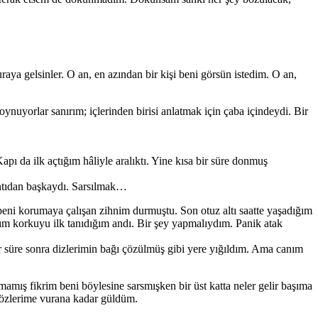
raya gelsinler. O an, en azından bir kişi beni görsün istedim. O an,
uyorlar sanırım; içlerinden birisi anlatmak için çaba içindeydi. Bir
ı da ilk açtığım hâliyle aralıktı. Yine kısa bir süre donmuş
ıntıdan başkaydı. Sarsılmak…
beni korumaya çalışan zihnim durmuştu. Son otuz altı saatte yaşadığım
ım korkuyu ilk tanıdığım andı. Bir şey yapmalıydım. Panik atak
ir süre sonra dizlerimin bağı çözülmüş gibi yere yığıldım. Ama canım
mamış fikrim beni böylesine sarsmışken bir üst katta neler gelir başıma
özlerime vurana kadar güldüm.