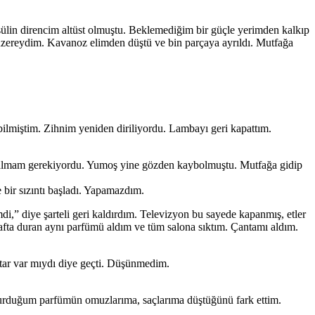
lin direncim altüst olmuştu. Beklemediğim bir güçle yerimden kalkıp
üzereydim. Kavanoz elimden düştü ve bin parçaya ayrıldı. Mutfağa
ilmiştim. Zihnim yeniden diriliyordu. Lambayı geri kapattım.
 almam gerekiyordu. Yumoş yine gözden kaybolmuştu. Mutfağa gidip
bir sızıntı başladı. Yapamazdım.
i,” diye şarteli geri kaldırdım. Televizyon bu sayede kapanmış, etler
 rafta duran aynı parfümü aldım ve tüm salona sıktım. Çantamı aldım.
tar var mıydı diye geçti. Düşünmedim.
avurduğum parfümün omuzlarıma, saçlarıma düştüğünü fark ettim.