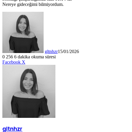
Nereye gideceğimi bilmiyordum.
gltnhzr
15/01/2026
0
256
6 dakika okuma süresi
LinkedIn
Tumblr
Pinterest
Reddit
VKontakte
E-
Yazdır
Facebook
X
Posta
ile
paylaş
gltnhzr