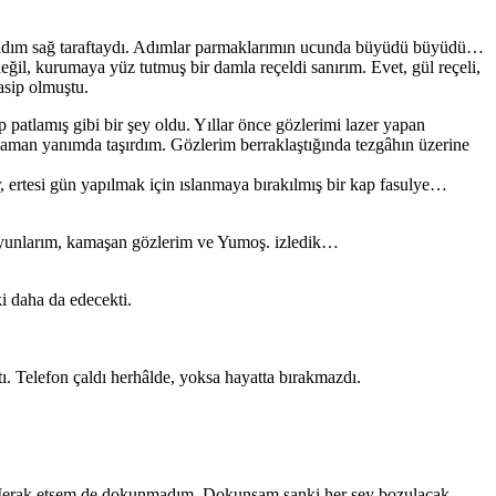
ç adım sağ taraftaydı. Adımlar parmaklarımın ucunda büyüdü büyüdü…
eğil, kurumaya yüz tutmuş bir damla reçeldi sanırım. Evet, gül reçeli,
asip olmuştu.
atlamış gibi bir şey oldu. Yıllar önce gözlerimi lazer yapan
man yanımda taşırdım. Gözlerim berraklaştığında tezgâhın üzerine
, ertesi gün yapılmak için ıslanmaya bırakılmış bir kap fasulye…
n oyunlarım, kamaşan gözlerim ve Yumoş. izledik…
i daha da edecekti.
ı. Telefon çaldı herhâlde, yoksa hayatta bırakmazdı.
 Merak etsem de dokunmadım. Dokunsam sanki her şey bozulacak,