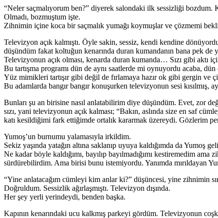
“Neler saçmalıyorum ben?” diyerek salondaki ilk sessizliği bozdum. K
Olmadı, bozmuştum işte.
Zihnimin içine koca bir saçmalık yumağı koymuşlar ve çözmemi bekliy
Televizyon açık kalmıştı. Öyle sakin, sessiz, kendi kendine dönüyordu
düşündüm fakat koltuğun kenarında duran kumandanın bana pek de y
Televizyonun açık olması, kenarda duran kumanda… Sızı gibi aktı içi
Bu tartışma programı dün de aynı saatlerde mi oynuyordu acaba, dün de
Yüz mimikleri tartışır gibi değil de fırlamaya hazır ok gibi gergin ve 
Bu adamlarda bangır bangır konuşurken televizyonun sesi kısılmış, aya
Bunları şu an birisine nasıl anlatabilirim diye düşündüm. Evet, zor de
sızı, yani televizyonun açık kalması; “Bakın, aslında size en saf c
katı kesildiğimi fark ettiğimde ortalık kararmak üzereydi. Gözlerim p
Yumoş’un burnumu yalamasıyla irkildim.
Sekiz yaşında yatağın altına saklanıp uyuya kaldığımda da Yumoş geli
Ne kadar böyle kaldığımı, bayılıp bayılmadığımı kestiremedim ama 
sürdürebilirdim. Ama birisi bunu istemiyordu. Yanımda mırıldayan Y
“Yine anlatacağım cümleyi kim anlar ki?” düşüncesi, yine zihnimin sı
Doğruldum. Sessizlik ağırlaşmıştı. Televizyon dışında.
Her şey yerli yerindeydi, benden başka.
Kapının kenarındaki ucu kalkmış parkeyi gördüm. Televizyonun coşkulu