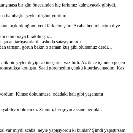
karışmasa bir gün öncesinden hiç farkımız kalmayacak gibiydi.
r ama bambaşka şeyler düşünüyordum.
zyonun açık olduğunu yeni fark etmiştim. Acaba ben mi açtım diye
tam o an oraya bırakılmıştı…
 an tartışıyorlardı; aslında sataşıyorlardı.
şmadan tartışın, görün bakın o zaman kuş gibi olursunuz derdi…
tik bir şeyler deyip sakinleştirici yazılırdı. Az önce içimden geçen
nim konuştukça konuştu. Saati göremedim çünkü kıpırdayamadım. Kas
iyordum. Kimse dokunmasa, odadaki halı gibi yaşamımı
ayabiliyor olmamdı. Zihnim, her şeyin aksine berraktı.
al var mıydı acaba, neyle yapışıyordu ki bunlar? Şimdi yapıştırsam