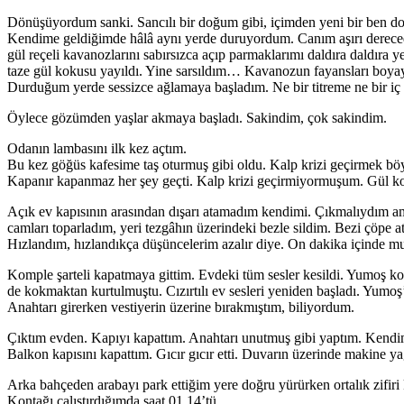
Dönüşüyordum sanki. Sancılı bir doğum gibi, içimden yeni bir ben 
Kendime geldiğimde hâlâ aynı yerde duruyordum. Canım aşırı dereced
gül reçeli kavanozlarını sabırsızca açıp parmaklarımı daldıra dald
taze gül kokusu yayıldı. Yine sarsıldım… Kavanozun fayansları boyaya
Durduğum yerde sessizce ağlamaya başladım. Ne bir titreme n
Öylece gözümden yaşlar akmaya başladı. Sakindim, çok sakindim.
Odanın lambasını ilk kez açtım.
Bu kez göğüs kafesime taş oturmuş gibi oldu. Kalp krizi geçirmek bö
Kapanır kapanmaz her şey geçti. Kalp krizi geçirmiyormuşum. Gül k
Açık ev kapısının arasından dışarı atamadım kendimi. Çıkmalıydım 
camları toparladım, yeri tezgâhın üzerindeki bezle sildim. Bezi çöpe at
Hızlandım, hızlandıkça düşüncelerim azalır diye. On dakika içinde mu
Komple şarteli kapatmaya gittim. Evdeki tüm sesler kesildi. Yumoş kor
de kokmaktan kurtulmuştu. Cızırtılı ev sesleri yeniden başladı. Yumoş
Anahtarı girerken vestiyerin üzerine bırakmıştım, biliyordum.
Çıktım evden. Kapıyı kapattım. Anahtarı unutmuş gibi yaptım. Kendim
Balkon kapısını kapattım. Gıcır gıcır etti. Duvarın üzerinde makine y
Arka bahçeden arabayı park ettiğim yere doğru yürürken ortalık zifi
Kontağı çalıştırdığımda saat 01.14’tü.