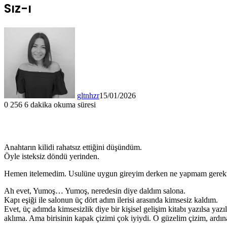
Sız-ı
gltnhzr
15/01/2026
0
256
6 dakika okuma süresi
Anahtarın kilidi rahatsız ettiğini düşündüm.
Öyle isteksiz döndü yerinden.
Hemen itelemedim. Usulüne uygun gireyim derken ne yapmam gerektiği
Ah evet, Yumoş… Yumoş, neredesin diye daldım salona.
Kapı eşiği ile salonun üç dört adım ilerisi arasında kimsesiz kaldım.
Evet, üç adımda kimsesizlik diye bir kişisel gelişim kitabı yazılsa yaz
aklıma. Ama birisinin kapak çizimi çok iyiydi. O güzelim çizim, ardın