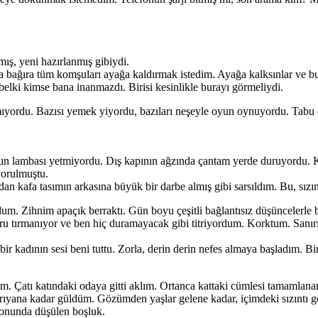
ış, yeni hazırlanmış gibiydi.
ıra bağıra tüm komşuları ayağa kaldırmak istedim. Ayağa kalksınlar ve bu
a belki kimse bana inanmazdı. Birisi kesinlikle burayı görmeliydi.
ordu. Bazısı yemek yiyordu, bazıları neşeyle oyun oynuyordu. Tabu oyn
ın lambası yetmiyordu. Dış kapının ağzında çantam yerde duruyordu. Kap
yorulmuştu.
 kafa tasımın arkasına büyük bir darbe almış gibi sarsıldım. Bu, sız
m. Zihnim apaçık berraktı. Gün boyu çeşitli bağlantısız düşüncelerle 
ru tırmanıyor ve ben hiç duramayacak gibi titriyordum. Korktum. Sanır
bir kadının sesi beni tuttu. Zorla, derin derin nefes almaya başladım. B
im. Çatı katındaki odaya gitti aklım. Ortanca kattaki cümlesi tamamlana
yana kadar güldüm. Gözümden yaşlar gelene kadar, içimdeki sızıntı g
sonunda düşülen boşluk.