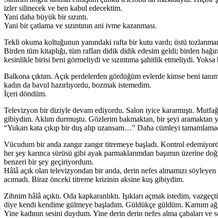
izler silinecek ve ben kabul edecektim.
Yani daha büyük bir sızıntı.
Yani bir çatlama ve sızıntının ani ivme kazanması.
Tekli okuma koltuğunun yanındaki rafta bir kutu vardı; üstü tozlanmam
Birden tüm kitaplığı, tüm rafları didik didik edesim geldi; birden bağ
kesinlikle birisi beni görmeliydi ve sızıntıma şahitlik etmeliydi. Yoks
Balkona çıktım. Açık perdelerden gördüğüm evlerde kimse beni tanımıy
kadın da bavul hazırlıyordu, bozmak istemedim.
İçeri döndüm.
Televizyon bir diziyle devam ediyordu. Salon iyice kararmıştı. Mutfağ
gibiydim. Aklım durmuştu. Gözlerim bakmaktan, bir şeyi aramaktan 
“Yukarı kata çıkıp bir duş alıp uzansam…” Daha cümleyi tamamlamadan
Vücudum bir anda zangır zangır titremeye başladı. Kontrol edemiyordu
her şey karınca sürüsü gibi ayak parmaklarımdan başımın üzerine doğ
benzeri bir şey geçiriyordum.
Hâlâ açık olan televizyondan bir anda, derin nefes almamızı söyleyen 
acımadı. Biraz önceki titreme krizinin aksine kuş gibiydim.
Zihnim hâlâ açıktı. Oda kapkaranlıktı. Işıkları açmak istedim, vazgeçt
diye kendi kendime gülmeye başladım. Güldükçe güldüm. Karnım ağrı
Yine kadının sesini duydum. Yine derin derin nefes alma çabaları ve 