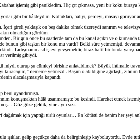
abahat işlemiş gibi panikledim. Hiç çıt çıkmasa, yeni bir koku buraya 
orlar gibi bir hâldeydim. Koltukları, halıyı, perdeyi, masayı görüyo
. İçeri gireli yaklaşık on beş dakika olmak üzereydi sanırım ve televi
akın olmadığını gördüm.
mden. Bir gün önce bu saatlerde tam da bu kanal açıktı ve o kumanda 
 bunun gibi taşkın bir konu mu vardı? Belki süre yetmemişti, devamını şu
çirkindi. Tartışmanın asıl işlevi gevşemektir, biraz hafif bir tonda yarı
r verilmiş gibiydi.
ğil miydi oturup şu cümleyi birisine anlatabilmek? Büyük ihtimalle travma
ümleyi kuracağım,” dememe yetmezdi. Başım olabildiğine ağırlaştı, zih
erdenin alacalaşmasıyla kapandı.
p beni uyandırmıştı.
zihnim konuşmaktan hâlâ usanmamıştı; bu kesindi. Hareket etmek istem
umoş… Göz göze geldik, yine aynı sızı.
rf dağılmak için yaptığı türlü oyunlar… En kötüsü de benim her şeyi anl
 ışıkları gelip geçtikçe daha da belirginleşip kayboluyordu. Evde tutk