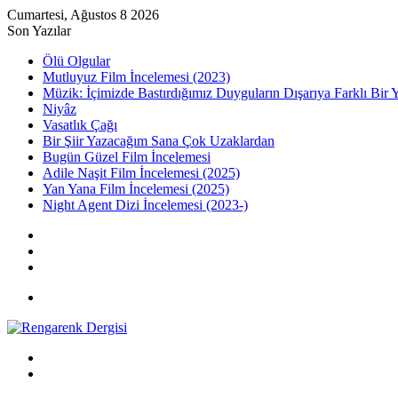
Cumartesi, Ağustos 8 2026
Son Yazılar
Ölü Olgular
Mutluyuz Film İncelemesi (2023)
Müzik: İçimizde Bastırdığımız Duyguların Dışarıya Farklı Bir 
Niyâz
Vasatlık Çağı
Bir Şiir Yazacağım Sana Çok Uzaklardan
Bugün Güzel Film İncelemesi
Adile Naşit Film İncelemesi (2025)
Yan Yana Film İncelemesi (2025)
Night Agent Dizi İncelemesi (2023-)
Kayıt
Ol
Rastgele
Makale
Kenar
Bölmesi
Menü
Arama
yap
Kayıt
...
Ol