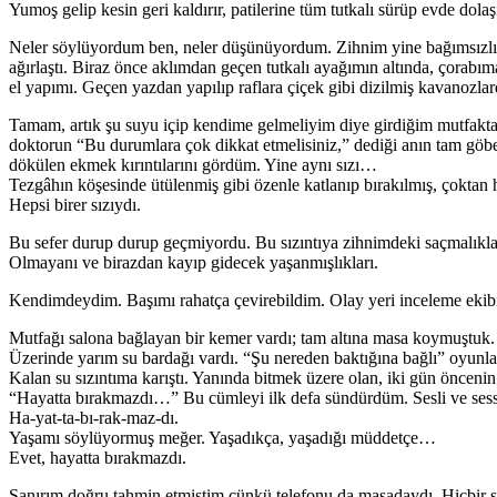
Yumoş gelip kesin geri kaldırır, patilerine tüm tutkalı sürüp evde dolaşı
Neler söylüyordum ben, neler düşünüyordum. Zihnim yine bağımsızlığ
ağırlaştı. Biraz önce aklımdan geçen tutkalı ayağımın altında, çorabım
el yapımı. Geçen yazdan yapılıp raflara çiçek gibi dizilmiş kavanozl
Tamam, artık şu suyu içip kendime gelmeliyim diye girdiğim mutfakta 
doktorun “Bu durumlara çok dikkat etmelisiniz,” dediği anın tam gö
dökülen ekmek kırıntılarını gördüm. Yine aynı sızı…
Tezgâhın köşesinde ütülenmiş gibi özenle katlanıp bırakılmış, çoktan 
Hepsi birer sızıydı.
Bu sefer durup durup geçmiyordu. Bu sızıntıya zihnimdeki saçmalıkla
Olmayanı ve birazdan kayıp gidecek yaşanmışlıkları.
Kendimdeydim. Başımı rahatça çevirebildim. Olay yeri inceleme ekibi g
Mutfağı salona bağlayan bir kemer vardı; tam altına masa koymuştuk.
Üzerinde yarım su bardağı vardı. “Şu nereden baktığına bağlı” oyunları g
Kalan su sızıntıma karıştı. Yanında bitmek üzere olan, iki gün önceni
“Hayatta bırakmazdı…” Bu cümleyi ilk defa sündürdüm. Sesli ve sess
Ha-yat-ta-bı-rak-maz-dı.
Yaşamı söylüyormuş meğer. Yaşadıkça, yaşadığı müddetçe…
Evet, hayatta bırakmazdı.
Sanırım doğru tahmin etmiştim çünkü telefonu da masadaydı. Hiçbir