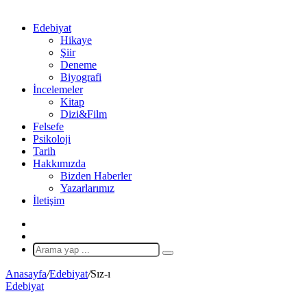
Edebiyat
Hikaye
Şiir
Deneme
Biyografi
İncelemeler
Kitap
Dizi&Film
Felsefe
Psikoloji
Tarih
Hakkımızda
Bizden Haberler
Yazarlarımız
İletişim
X
Rastgele
Makale
Arama
yap
Anasayfa
/
Edebiyat
/
Sız-ı
...
Edebiyat