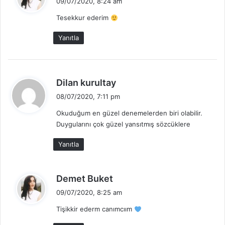
09/07/2020, 8:24 am
d
Tesekkur ederim
i
k
Yanıtla
i
:
d
Dilan kurultay
e
08/07/2020, 7:11 pm
d
Okuduğum en güzel denemelerden biri olabilir.
i
Duygularını çok güzel yansıtmış sözcüklere
k
i
Yanıtla
:
d
Demet Buket
e
09/07/2020, 8:25 am
d
Tişikkir ederm canımcıım
i
k