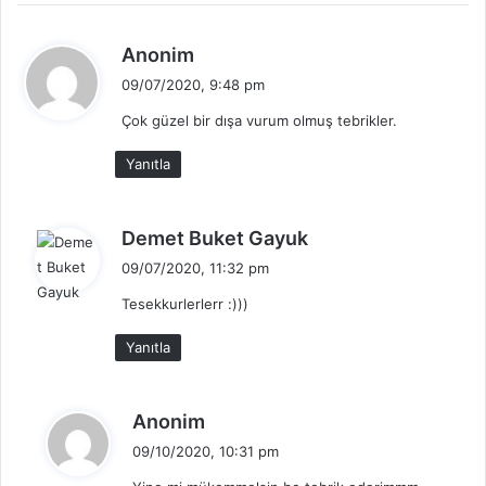
d
Anonim
e
09/07/2020, 9:48 pm
d
Çok güzel bir dışa vurum olmuş tebrikler.
i
k
Yanıtla
i
:
d
Demet Buket Gayuk
e
09/07/2020, 11:32 pm
d
Tesekkurlerlerr :)))
i
k
Yanıtla
i
:
d
Anonim
e
09/10/2020, 10:31 pm
d