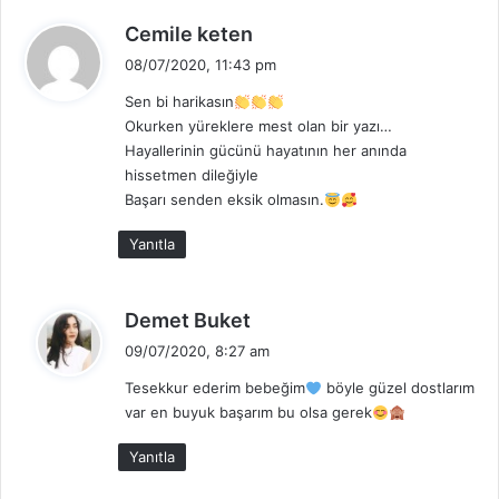
d
Cemile keten
e
08/07/2020, 11:43 pm
d
Sen bi harikasın
i
Okurken yüreklere mest olan bir yazı…
k
Hayallerinin gücünü hayatının her anında
i
hissetmen dileğiyle
:
Başarı senden eksik olmasın.
Yanıtla
d
Demet Buket
e
09/07/2020, 8:27 am
d
Tesekkur ederim bebeğim
böyle güzel dostlarım
i
var en buyuk başarım bu olsa gerek
k
i
Yanıtla
: