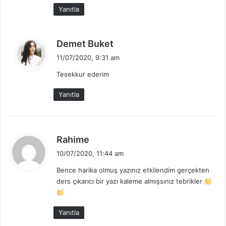
k
Yanıtla
i
:
d
Demet Buket
e
11/07/2020, 9:31 am
d
Tesekkur ederim
i
k
Yanıtla
i
:
d
Rahime
e
10/07/2020, 11:44 am
d
Bence harika olmuş yazınız etkilendim gerçekten
i
ders çıkarıcı bir yazı kaleme almışsınız tebrikler
k
i
:
Yanıtla