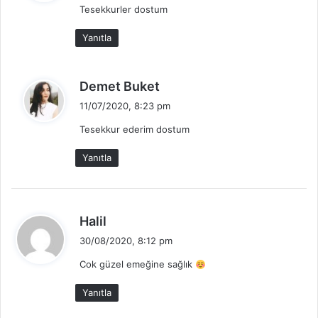
Tesekkurler dostum
i
k
Yanıtla
i
:
d
Demet Buket
e
11/07/2020, 8:23 pm
d
Tesekkur ederim dostum
i
k
Yanıtla
i
:
d
Halil
e
30/08/2020, 8:12 pm
d
Cok güzel emeğine sağlık
i
k
Yanıtla
i
: