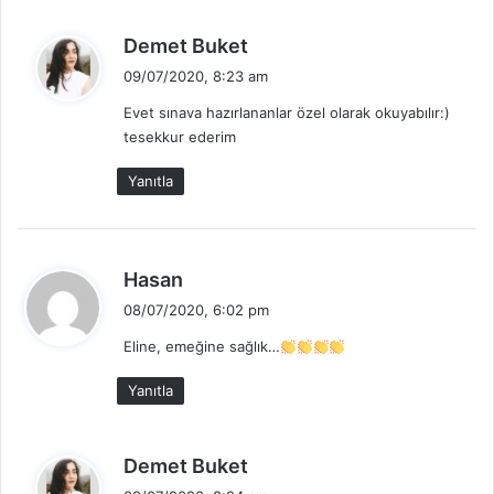
:
d
Demet Buket
e
09/07/2020, 8:23 am
d
Evet sınava hazırlananlar özel olarak okuyabılır:)
i
tesekkur ederim
k
i
Yanıtla
:
d
Hasan
e
08/07/2020, 6:02 pm
d
Eline, emeğine sağlık…
i
k
Yanıtla
i
:
d
Demet Buket
e