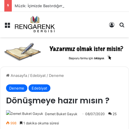
Müzik: İçimizde Bastırdığımız Duyguların Dışarıya Farklı Bir Yansıması Mıdır?
Menü
Kayıt 
Ar
Anasayfa
/
Edebiyat
/
Deneme
Deneme
Edebiyat
Dönüşmeye hazır mısın ?
Demet Buket Gayuk
08/07/2020
25
998
1 dakika okuma süresi