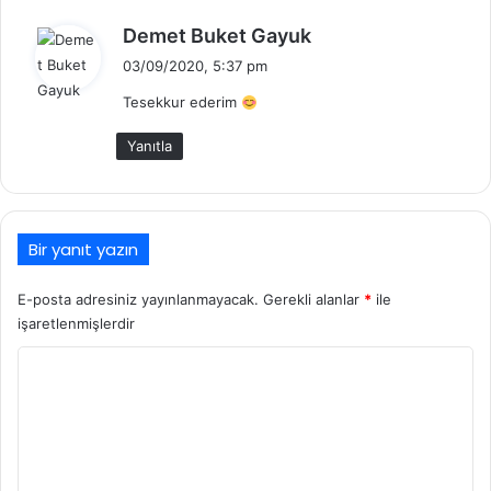
d
Demet Buket Gayuk
e
03/09/2020, 5:37 pm
d
Tesekkur ederim
i
k
Yanıtla
i
:
Bir yanıt yazın
E-posta adresiniz yayınlanmayacak.
Gerekli alanlar
*
ile
işaretlenmişlerdir
Y
o
r
u