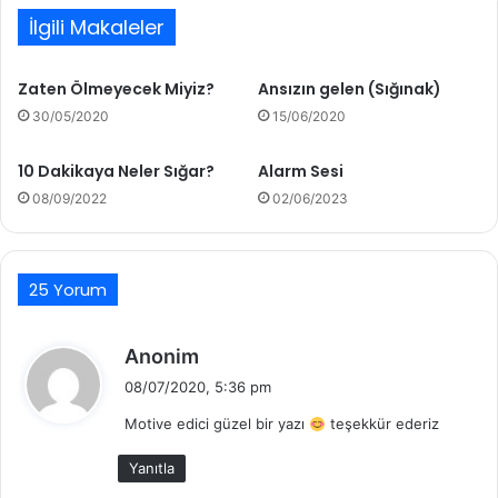
İlgili Makaleler
Zaten Ölmeyecek Miyiz?
Ansızın gelen (Sığınak)
30/05/2020
15/06/2020
10 Dakikaya Neler Sığar?
Alarm Sesi
08/09/2022
02/06/2023
25 Yorum
d
Anonim
e
08/07/2020, 5:36 pm
d
Motive edici güzel bir yazı
teşekkür ederiz
i
k
Yanıtla
i