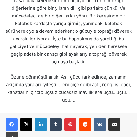
Dışarıdaki kelebekler onu dışlıyordu. Teninin rengi
diğerlerine göre bir yılanın dili gibi parlaktı çünkü. Ve
mücadeleci de bir diğer farklı yönü. Bir keresinde bir
kelebek kardeşle yarışa girmiş, yanındaki kelebek
sürünerek yola devam ederken; o gücüyle toprağı döverek
uçarak ilerliyordu. İşte bu hapsolmuş da yarattığı bu
galibiyet ve mücadeleyi hatırlayarak; yeniden harekete
geçip adeta bir dansçı gibi ayaklarıyla toprağı döverek
uçmaya başladı.
Özüne dönmüştü artık. Asıl gücü fark edince, zamanın
akışında yaraları iyileşti…Teni çiçek gibi açtı, rengi ışıldadı,
kanatlarını çırpıp uçsuz bucaksız maviliklere uçtu…uçtu…
uçtu…
LinkedIn
Tumblr
Pinterest
Reddit
VKontakte
E-Posta ile paylaş
Yazdır