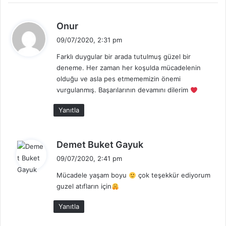
d
Onur
e
09/07/2020, 2:31 pm
d
Farklı duygular bir arada tutulmuş güzel bir
i
deneme. Her zaman her koşulda mücadelenin
k
olduğu ve asla pes etmememizin önemi
i
vurgulanmış. Başarılarının devamını dilerim
:
Yanıtla
d
Demet Buket Gayuk
e
09/07/2020, 2:41 pm
d
Mücadele yaşam boyu
çok teşekkür ediyorum
i
guzel atıfların için
k
i
Yanıtla
: