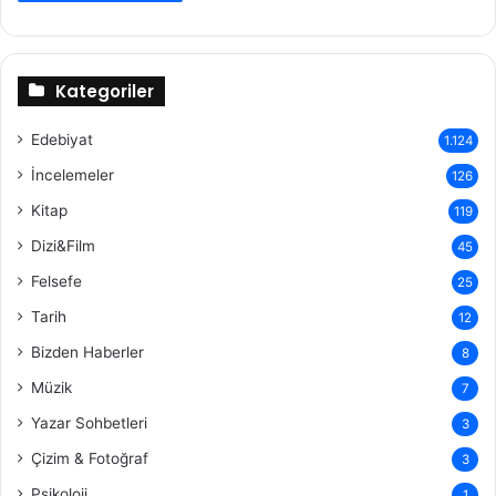
Kategoriler
Edebiyat
1.124
İncelemeler
126
Kitap
119
Dizi&Film
45
Felsefe
25
Tarih
12
Bizden Haberler
8
Müzik
7
Yazar Sohbetleri
3
Çizim & Fotoğraf
3
Psikoloji
1