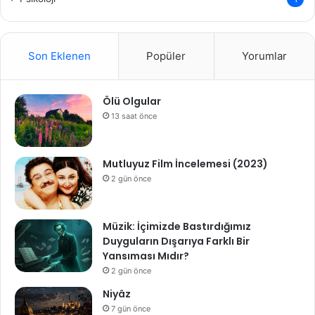
Son Eklenen
Popüler
Yorumlar
Ölü Olgular
13 saat önce
Mutluyuz Film İncelemesi (2023)
2 gün önce
Müzik: İçimizde Bastırdığımız
Duyguların Dışarıya Farklı Bir
Yansıması Mıdır?
2 gün önce
Niyâz
7 gün önce