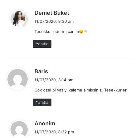
d
Demet Buket
e
11/07/2020, 9:30 am
d
Tesekkur ederim canım
i
k
Yanıtla
i
:
d
Baris
e
11/07/2020, 3:14 pm
d
Cok ozel bi yaziyi kaleme almissiniz. Tesekkurler
i
k
Yanıtla
i
:
d
Anonim
e
11/07/2020, 8:22 pm
d