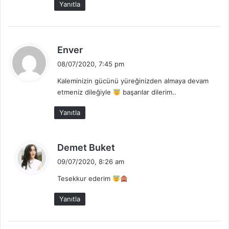
Yanıtla
i
:
d
Enver
e
08/07/2020, 7:45 pm
d
Kaleminizin gücünü yüreğinizden almaya devam
i
etmeniz dileğiyle
başarılar dilerim..
k
i
Yanıtla
:
d
Demet Buket
e
09/07/2020, 8:26 am
d
Tesekkur ederim
i
k
Yanıtla
i
: