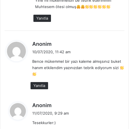
Yine mi mükemmelsin be tebrik ederimmm
i
Muhtesem ötesi olmuş
k
i
Yanıtla
:
d
Anonim
e
10/07/2020, 11:42 am
d
Bence mükemmel bir yazı kaleme almışsınız buket
i
hanım etkilendim yazınızdan tebrik ediyorum sizi
k
i
:
Yanıtla
d
Anonim
e
11/07/2020, 9:29 am
d
Tesekkurler:)
i