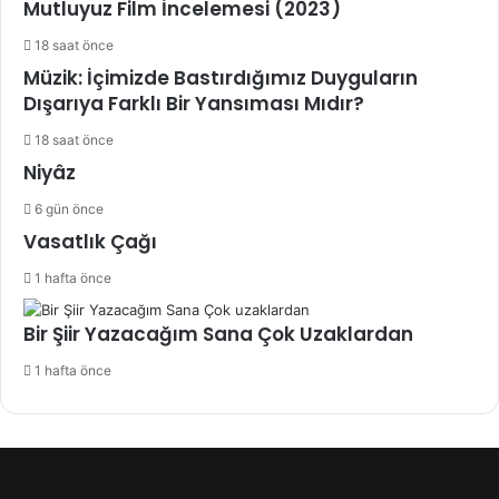
Mutluyuz Film İncelemesi (2023)
18 saat önce
Müzik: İçimizde Bastırdığımız Duyguların
Dışarıya Farklı Bir Yansıması Mıdır?
18 saat önce
Niyâz
6 gün önce
Vasatlık Çağı
1 hafta önce
Bir Şiir Yazacağım Sana Çok Uzaklardan
1 hafta önce