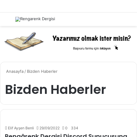
Menü
Kayıt 
A
Anasayfa
/
Bizden Haberler
Bizden Haberler
Elif Ayşen Benli
29/09/2022
0
334
Rengârenk Dergisi Discord Sunucusuna