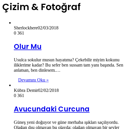
Çizim & Fotoğraf
Sherlockhere
02/03/2018
0
361
Olur Mu
Usulca sokulur musun hayatıma? Çekebilir miyim kokunu
iliklerime kadar? Bu sefer ben sussam tam yanı başında. Sen
anlatsan, ben dinlesem.…
Devamını Oku »
Kübra Demir
02/02/2018
0
361
Avucundaki Curcuna
Güneş yeni doğuyor ve güne merhaba ışıkları saçılıyordu.
Olağan dışı olmayan bu olayda; olağan olmayan bir şeyler