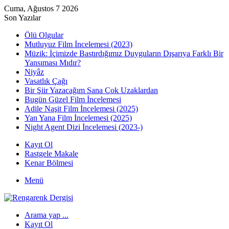
Cuma, Ağustos 7 2026
Son Yazılar
Ölü Olgular
Mutluyuz Film İncelemesi (2023)
Müzik: İçimizde Bastırdığımız Duyguların Dışarıya Farklı Bir
Yansıması Mıdır?
Niyâz
Vasatlık Çağı
Bir Şiir Yazacağım Sana Çok Uzaklardan
Bugün Güzel Film İncelemesi
Adile Naşit Film İncelemesi (2025)
Yan Yana Film İncelemesi (2025)
Night Agent Dizi İncelemesi (2023-)
Kayıt Ol
Rastgele Makale
Kenar Bölmesi
Menü
Arama yap ...
Kayıt Ol