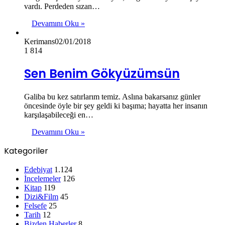
vardı. Perdeden sızan…
Devamını Oku »
Kerimans
02/01/2018
1
814
Sen Benim Gökyüzümsün
Galiba bu kez satırlarım temiz. Aslına bakarsanız günler
öncesinde öyle bir şey geldi ki başıma; hayatta her insanın
karşılaşabileceği en…
Devamını Oku »
Kategoriler
Edebiyat
1.124
İncelemeler
126
Kitap
119
Dizi&Film
45
Felsefe
25
Tarih
12
Bizden Haberler
8