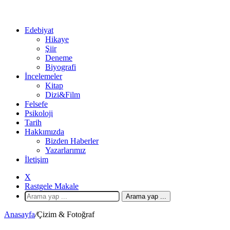
Edebiyat
Hikaye
Şiir
Deneme
Biyografi
İncelemeler
Kitap
Dizi&Film
Felsefe
Psikoloji
Tarih
Hakkımızda
Bizden Haberler
Yazarlarımız
İletişim
X
Rastgele Makale
Arama yap ...
Anasayfa
/
Çizim & Fotoğraf