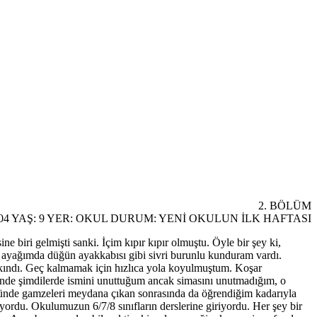
2. BÖLÜM
6.04 YAŞ: 9 YER: OKUL DURUM: YENİ OKULUN İLK HAFTASI
biri gelmişti sanki. İçim kıpır kıpır olmuştu. Öyle bir şey ki,
on, ayağımda düğün ayakkabısı gibi sivri burunlu kunduram vardı.
yakındı. Geç kalmamak için hızlıca yola koyulmuştum. Koşar
inde şimdilerde ismini unuttuğum ancak simasını unutmadığım, o
ldüğünde gamzeleri meydana çıkan sonrasında da öğrendiğim kadarıyla
ordu. Okulumuzun 6/7/8 sınıfların derslerine giriyordu. Her şey bir