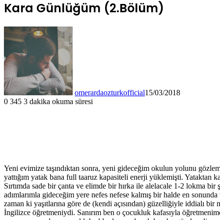
Kara Günlüğüm (2.Bölüm)
omerardaozturkofficial
15/03/2018
0
345
3 dakika okuma süresi
Yeni evimize taşındıktan sonra, yeni gideceğim okulun yolunu gözlemey
yattığım yatak bana full taaruz kapasiteli enerji yüklemişti. Yatakta
Sırtımda sade bir çanta ve elimde bir hırka ile alelacale 1-2 lokma 
adımlarımla gideceğim yere nefes nefese kalmış bir halde en sonunda
zaman ki yaşıtlarına göre de (kendi açısından) güzelliğiyle iddialı bi
İngilizce öğretmeniydi. Sanırım ben o çocukluk kafasıyla öğretmenime