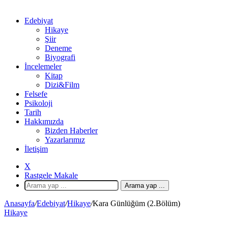
Edebiyat
Hikaye
Şiir
Deneme
Biyografi
İncelemeler
Kitap
Dizi&Film
Felsefe
Psikoloji
Tarih
Hakkımızda
Bizden Haberler
Yazarlarımız
İletişim
X
Rastgele Makale
Arama yap ...
Anasayfa
/
Edebiyat
/
Hikaye
/
Kara Günlüğüm (2.Bölüm)
Hikaye