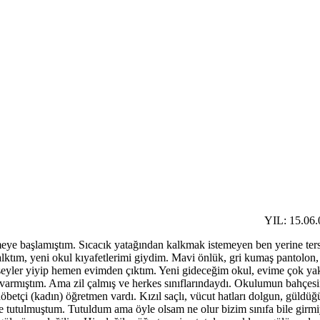
YIL: 15.0
e başlamıştım. Sıcacık yatağından kalkmak istemeyen ben yerine tersine 
n kalktım, yeni okul kıyafetlerimi giydim. Mavi önlük, gri kumaş pantol
bir şeyler yiyip hemen evimden çıktım. Yeni gideceğim okul, evime çok 
 varmıştım. Ama zil çalmış ve herkes sınıflarındaydı. Okulumun bahçes
r nöbetçi (kadın) öğretmen vardı. Kızıl saçlı, vücut hatları dolgun, gü
 tutulmuştum. Tutuldum ama öyle olsam ne olur bizim sınıfa bile girmiy