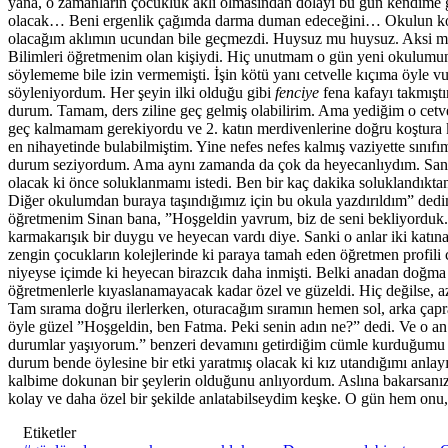
yana, o zamanların çocukluk aklı olmasından dolayı bu gün kendime 
olacak… Beni ergenlik çağımda darma duman edeceğini… Okulun korido
olacağım aklımın ucundan bile geçmezdi. Huysuz mu huysuz. Aksi mi ak
Bilimleri öğretmenim olan kişiydi. Hiç unutmam o gün yeni okulumun
söylememe bile izin vermemişti. İşin kötü yanı cetvelle kıçıma öyle
söyleniyordum. Her şeyin ilki olduğu gibi
fenciye
fena kafayı takmışt
durum. Tamam, ders ziline geç gelmiş olabilirim. Ama yediğim o cetve
geç kalmamam gerekiyordu ve 2. katın merdivenlerine doğru koştura koş
en nihayetinde bulabilmiştim. Yine nefes nefes kalmış vaziyette sınıf
durum seziyordum. Ama aynı zamanda da çok da heyecanlıydım. Sanki
olacak ki önce soluklanmamı istedi. Ben bir kaç dakika soluklandı
Diğer okulumdan buraya taşındığımız için bu okula yazdırıldım” dedi
öğretmenim Sinan bana, ”Hoşgeldin yavrum, biz de seni bekliyorduk. 
karmakarışık bir duygu ve heyecan vardı diye. Sanki o anlar iki kat
zengin çocukların kolejlerinde ki paraya tamah eden öğretmen profili
niyeyse içimde ki heyecan birazcık daha inmişti. Belki anadan doğma f
öğretmenlerle kıyaslanamayacak kadar özel ve güzeldi. Hiç değilse,
Tam sırama doğru ilerlerken, oturacağım sıramın hemen sol, arka çapr
öyle güzel ”Hoşgeldin, ben Fatma. Peki senin adın ne?” dedi. Ve o an 
durumlar yaşıyorum.” benzeri devamını getirdiğim cümle kurduğumu ha
durum bende öylesine bir etki yaratmış olacak ki kız utandığımı anlay
kalbime dokunan bir şeylerin olduğunu anlıyordum. Aslına bakarsanız,
kolay ve daha özel bir şekilde anlatabilseydim keşke. O gün hem onu
Etiketler