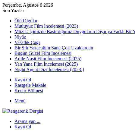
Perşembe, Ağustos 6 2026
Son Yazılar
Ölü Olgular
Mutluyuz Film İncelemesi (2023)
Müzik: İçimizde Bastırdığımız Duyguların Dışarıya Farklı Bir 
Niyâz
Vasatlık Çağı
Bir Şiir Yazacağım Sana Çok Uzaklardan
Bugün Güzel Film İncelemesi
Adile Naşit Film İncelemesi (2025)
Yan Yana Film İncelemesi (2025)
Night Agent Dizi İncelemesi (2023-)
Kayıt Ol
Rastgele Makale
Kenar Bölmesi
Menü
Arama yap ...
Kayıt Ol