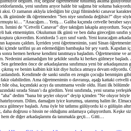
gülmüyor değilim. Hiç değilse öğretmenine tutulmuş aklıma gülüyordum
rlarında, yeni sınıfımı arıyor halde bir sağıma bir soluma bakıyordum
si. O zamanın aklıyla izlediğim bir çizgi filmindeki canavar karakter
, ilk gününde ilk öğretmenden ”Sen niye sınıfında değilsin?” diye söy
 vurmuştu ki… ”Anacığım… Yetiş… Galiba kıçımda cetvelle beraber sayıl
ım. İsmini de ”Cetvelli Canavar” diye taktığım lakapla anıyordum. Suçs
li hak etmemiştim. Okulumun ilk günü ve ben daha gireceğim sınıfın ye
tura çıkıverdim. Koridorda 5 ayrı sınıf vardı. Yeni kuracağım arkadaşl
ımın kapısını çaldım. İçeriden yeni öğretmenimin, yani Sinan öğretmenim
 içimde tarifini şu an edemediğim bambaşka bir şey vardı. Kapıdan i
ktan sonra hemen herkese kendimi tanıtmaya başladım. Öğretmenime ve
m. Nedenini anlamadığım bir şekilde sınıfta ki herkes gülmeye başlad
Sen gelmeden önce de arkadaşlarına sınıfımıza yeni bir arkadaşınızın
ına çıkmış ve benim kalbim küt küt diye hızlıca atmaya devam ediyordu
 canlandırdı. Kendimde de sanki sınıfın en zengin çocuğu benmişim gib
akir olabilirdim. Ama öğretmenimin o davranışı, aşağı kattaki cetvelli
 az bile olsa, kıçımdaki acıyı da unutmama vesile oldu. Hani ilk bölü
azındaki sırada Sinan’ı da gördüm. Yeni sınıfımda, yeni sırama yerleşi
”aha” dedim ”bana bir şeyler oluyor” deyip içimden ”Ne oluyor böyle ar
tırlıyorum. Dilim, damağım iyice kurumuş, utanmış halim ile. Elmacık
ınca gülmeye başladı. Ama öyle bir tatlımsı gülüyordu ki o gülüşün alt
 daha doğrusu o hissin ne olduğunu anlamaya çalışıyordum. Keşke sizle
, hem de diğer arkadaşlarımı da tanımakla geçti… Gitti…