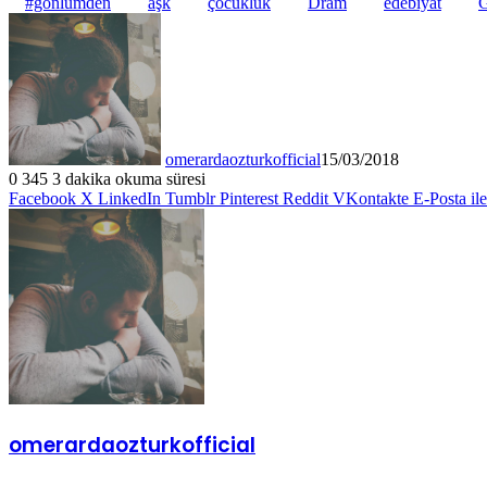
#gönlümden
aşk
çocukluk
Dram
edebiyat
G
omerardaozturkofficial
15/03/2018
0
345
3 dakika okuma süresi
Facebook
X
LinkedIn
Tumblr
Pinterest
Reddit
VKontakte
E-Posta il
omerardaozturkofficial