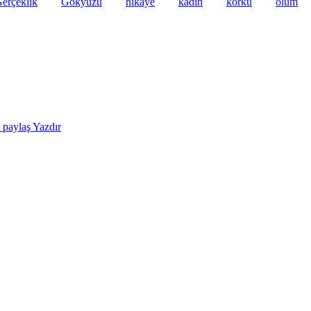
erçeklik
Gökyüzü
hikaye
kadın
korku
ölüm
e paylaş
Yazdır