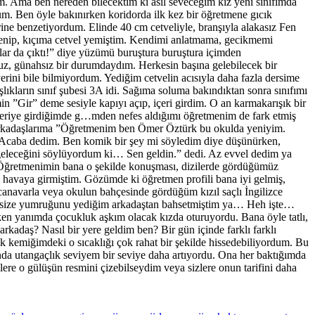
. Ama ben nereden bilecektim ki asıl seveceğim kız yeni sınıfımda
. Ben öyle bakınırken koridorda ilk kez bir öğretmene gıcık
ine benzetiyordum. Elinde 40 cm cetveliyle, branşıyla alakasız Fen
lenip, kıçıma cetvel yemiştim. Kendimi anlatmama, gecikmemi
ar da çıktı!” diye yüzümü buruştura buruştura içimden
uz, günahsız bir durumdaydım. Herkesin başına gelebilecek bir
rini bile bilmiyordum. Yediğim cetvelin acısıyla daha fazla dersime
ıkların sınıf şubesi 3A idi. Sağıma soluma bakındıktan sonra sınıfımı
in ”Gir” deme sesiyle kapıyı açıp, içeri girdim. O an karmakarışık bir
çeriye girdiğimde g…mden nefes aldığımı öğretmenim de fark etmiş
 arkadaşlarıma ”Öğretmenim ben Ömer Öztürk bu okulda yeniyim.
ı. Acaba dedim. Ben komik bir şey mi söyledim diye düşünürken,
 geleceğini söylüyordum ki… Sen geldin.” dedi. Az evvel dedim ya
. Öğretmenimin bana o şekilde konuşması, dizilerde gördüğümüz
i havaya girmiştim. Gözümde ki öğretmen profili bana iyi gelmiş,
 canavarla veya okulun bahçesinde gördüğüm kızıl saçlı İngilizce
mde size yumruğunu yediğim arkadaştan bahsetmiştim ya… Heh işte…
rken yanımda çocukluk aşkım olacak kızda oturuyordu. Bana öyle tatlı,
kadaş? Nasıl bir yere geldim ben? Bir gün içinde farklı farklı
 kemiğimdeki o sıcaklığı çok rahat bir şekilde hissedebiliyordum. Bu
ında utangaçlık seviyem bir seviye daha artıyordu. Ona her baktığımda
re o gülüşün resmini çizebilseydim veya sizlere onun tarifini daha