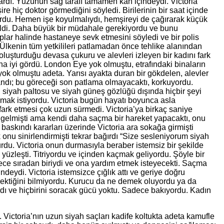
vardı. Yüzünün sağ tarafı tamamen kan içindeydi. Victoria
 hiç doktor görmediğini söyledi. Birilerinin bir saat içinde
ordu. Hemen işe koyulmalıydı, hemşireyi de çağırarak küçük
eğildi. Daha büyük bir müdahale gerekiyordu ve bunu
plar halinde hastaneye sevk etmesini söyledi ve bir polis
 Ülkenin tüm yetkilileri patlamadan önce tehlike alanından
oluşturduğu devasa çukuru ve alevleri izleyen bir kadını fark
ha iyi gördü. London Eye yok olmuştu, etrafındaki binaların
yok olmuştu adeta. Yarısı ayakta duran bir gökdelen, alevler
andı; bu göreceği son patlama olmayacaktı, korkuyordu.
 siyah paltosu ve siyah güneş gözlüğü dışında hiçbir şeyi
mak istiyordu. Victoria bugün hayatı boyunca asla
fark etmesi çok uzun sürmedi. Victoria’ya birkaç saniye
a gelmişti ama kendi daha saçma bir hareket yapacaktı, onu
baskındı kararları üzerinde Victoria ara sokağa girmişti
onu sinirlendirmişti tekrar bağırdı “Size sesleniyorum siyah
rdu. Victoria onun durmasıyla beraber istemsiz bir şekilde
yüzleşti. Titriyordu ve içinden kaçmak geliyordu. Şöyle bir
dece sıradan biriydi ve ona yardım etmek isteyecekti. Saçma
ydi. Victoria istemsizce çığlık attı ve geriye doğru
rektiğini bilmiyordu. Kurucu da ne demek oluyordu ya da
rdı ve hiçbirini soracak gücü yoktu. Sadece bakıyordu. Kadın
Victoria’nın uzun siyah saçları kadife koltukta adeta kamufle