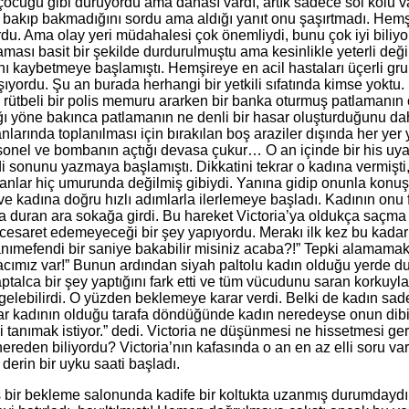
 çocuğu gibi duruyordu ama dahası vardı, artık sadece sol kolu 
bakıp bakmadığını sordu ama aldığı yanıt onu şaşırtmadı. Hemşire
u. Ama olay yeri müdahalesi çok önemliydi, bunu çok iyi biliy
naması basit bir şekilde durdurulmuştu ama kesinlikle yeterli d
ını kaybetmeye başlamıştı. Hemşireye en acil hastaları üçerli gru
ıyordu. Şu an burada herhangi bir yetkili sıfatında kimse yoktu.
ia rütbeli bir polis memuru ararken bir banka oturmuş patlamanın 
ığı yöne bakınca patlamanın ne denli bir hasar oluşturduğunu da
rında toplanılması için bırakılan boş araziler dışında her yer 
rsonel ve bombanın açtığı devasa çukur… O an içinde bir his uy
 sonunu yazmaya başlamıştı. Dikkatini tekrar o kadına vermişti,
anlar hiç umurunda değilmiş gibiydi. Yanına gidip onunla konuş
e kadına doğru hızlı adımlarla ilerlemeye başladı. Kadının onu 
da duran ara sokağa girdi. Bu hareket Victoria’ya oldukça saçm
 cesaret edemeyeceği bir şey yapıyordu. Merakı ilk kez bu kadar 
anımefendi bir saniye bakabilir misiniz acaba?!” Tepki alamamak 
acımız var!” Bunun ardından siyah paltolu kadın olduğu yerde du
talca bir şey yaptığını fark etti ve tüm vücudunu saran korkuyla 
 gelebilirdi. O yüzden beklemeye karar verdi. Belki de kadın sa
r kadının olduğu tarafa döndüğünde kadın neredeyse onun dibinde
tanımak istiyor.” dedi. Victoria ne düşünmesi ne hissetmesi ge
ereden biliyordu? Victoria’nın kafasında o an en az elli soru va
 derin bir uyku saati başladı.
 bir bekleme salonunda kadife bir koltukta uzanmış durumdaydı. 