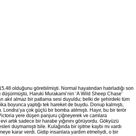
15.48 olduğunu görebilmişti. Normal hayatından hatırladığı son
abını düşürmüştü, Haruki Murakami’nin ‘A Wild Sheep Chase’
n akıl almaz bir patlama sesi duyuldu; belki de şehirdeki tüm
kika boyunca yaptığı tek hareket de buydu. Donup kalmıştı,
Londra’ya çok güçlü bir bomba atılmıştı. Hayır, bu bir terör
Victoria yere düşen panjuru çiğneyerek ve camlara
n evi artık sadece bir harabe yığınını görüyordu. Gökyüzü
sesleri duymamıştı bile. Kulağında bir işitme kaybı mı vardı
e karar verdi. Gidip insanlara yardım etmeliydi, o bir