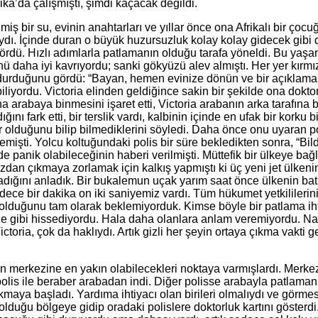
ika’da çalışmıştı, şimdi kaçacak değildi.
çilmiş bir su, evinin anahtarları ve yıllar önce ona Afrikalı bir
ıydı. İçinde duran o büyük huzursuzluk kolay kolay gidecek gibi
rdü. Hızlı adımlarla patlamanın olduğu tarafa yöneldi. Bu yaş
ha iyi kavrıyordu; sanki gökyüzü alev almıştı. Her yer kırmızı ve
 durduğunu gördü: “Bayan, hemen evinize dönün ve bir açıklama y
iyordu. Victoria elinden geldiğince sakin bir şekilde ona doktor
arabaya binmesini işaret etti, Victoria arabanın arka tarafına bi
ını fark etti, bir terslik vardı, kalbinin içinde en ufak bir korku
ler olduğunu bilip bilmediklerini söyledi. Daha önce onu uyaran 
mişti. Yolcu koltuğundaki polis bir süre bekledikten sonra, “Bi
e panik olabileceğinin haberi verilmişti. Müttefik bir ülkeye ba
dan çıkmaya zorlamak için kalkış yapmıştı ki üç yeni jet ülken
madığını anladık. Bir bukalemun uçak yarım saat önce ülkenin bat
ece bir dakika on iki saniyemiz vardı. Tüm hükumet yetkililerini
olduğunu tam olarak beklemiyorduk. Kimse böyle bir patlama ihti
inde gibi hissediyordu. Hala daha olanlara anlam veremiyordu. Nas
ria, çok da haklıydı. Artık gizli her şeyin ortaya çıkma vakti g
ın merkezine en yakın olabilecekleri noktaya varmışlardı. Merkez
 polis ile beraber arabadan indi. Diğer polisse arabayla patlama
akmaya başladı. Yardıma ihtiyacı olan birileri olmalıydı ve gör
lduğu bölgeye gidip oradaki polislere doktorluk kartını gösterdi.