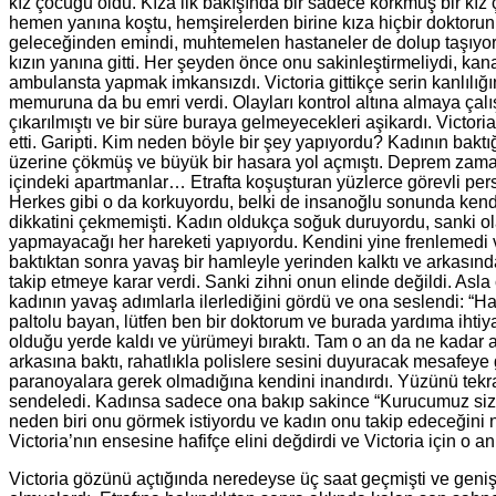
kız çocuğu oldu. Kıza ilk bakışında bir sadece korkmuş bir kız
hemen yanına koştu, hemşirelerden birine kıza hiçbir doktorun 
geleceğinden emindi, muhtemelen hastaneler de dolup taşıyord
kızın yanına gitti. Her şeyden önce onu sakinleştirmeliydi, ka
ambulansta yapmak imkansızdı. Victoria gittikçe serin kanlılığ
memuruna da bu emri verdi. Olayları kontrol altına almaya çalış
çıkarılmıştı ve bir süre buraya gelmeyecekleri aşikardı. Victor
etti. Garipti. Kim neden böyle bir şey yapıyordu? Kadının bakt
üzerine çökmüş ve büyük bir hasara yol açmıştı. Deprem zamanla
içindeki apartmanlar… Etrafta koşuşturan yüzlerce görevli pe
Herkes gibi o da korkuyordu, belki de insanoğlu sonunda kendi
dikkatini çekmemişti. Kadın oldukça soğuk duruyordu, sanki ol
yapmayacağı her hareketi yapıyordu. Kendini yine frenlemedi v
baktıktan sonra yavaş bir hamleyle yerinden kalktı ve arkasın
takip etmeye karar verdi. Sanki zihni onun elinde değildi. Asla
kadının yavaş adımlarla ilerlediğini gördü ve ona seslendi: “H
paltolu bayan, lütfen ben bir doktorum ve burada yardıma ihtiy
olduğu yerde kaldı ve yürümeyi bıraktı. Tam o an da ne kadar ap
arkasına baktı, rahatlıkla polislere sesini duyuracak mesafeye
paranoyalara gerek olmadığına kendini inandırdı. Yüzünü tekra
sendeledi. Kadınsa sadece ona bakıp sakince “Kurucumuz sizi 
neden biri onu görmek istiyordu ve kadın onu takip edeceğini n
Victoria’nın ensesine hafifçe elini değdirdi ve Victoria için o an
Victoria gözünü açtığında neredeyse üç saat geçmişti ve geniş