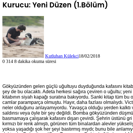
Kurucu: Yeni Düzen (1.Bölüm)
Kutluhan Külekci
18/02/2018
0
314
8 dakika okuma süresi
Gökyüzünden gelen güçlü uğultuyu duyduğunda kafasını kitabınd
şey de bu olacaktı. Adeta herkesi sağıra çeviren o uğultu; yen
kitabının siyah kapağı suratına bakıyordu. Sanki kitap tüm bu 
camlar paramparça olmuştu. Hayır, daha fazlası olmalıydı. Vict
neler olduğunu anlayamıyordu. Yavaşça olduğu yerden kalktı ve d
saldırısı veya öyle bir şey değildi. Bomba gökyüzünden düşmü
basmamaya çalışarak kafasını dışarı çevirdi. Şehrin üstünü gri 
kırmızı bir renk almıştı, görünen tüm binalardan alevler yükseli
yoksa yaşadığı şok her şeyi bastırmış mıydı; bunu bile anlam