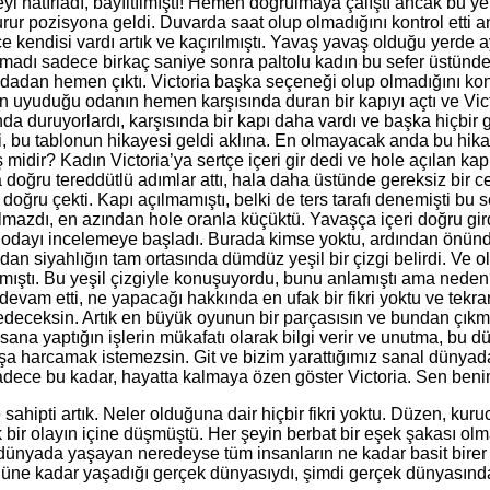
yi hatırladı, bayıltılmıştı! Hemen doğrulmaya çalıştı ancak bu y
urur pozisyona geldi. Duvarda saat olup olmadığını kontrol etti 
ce kendisi vardı artık ve kaçırılmıştı. Yavaş yavaş olduğu yerd
adı sadece birkaç saniye sonra paltolu kadın bu sefer üstünde k
odadan hemen çıktı. Victoria başka seçeneği olup olmadığını kont
ın uyuduğu odanın hemen karşısında duran bir kapıyı açtı ve Vic
nda duruyorlardı, karşısında bir kapı daha vardı ve başka hiçbir 
i, bu tablonun hikayesi geldi aklına. En olmayacak anda bu hika
 midir? Kadın Victoria’ya sertçe içeri gir dedi ve hole açılan 
a doğru tereddütlü adımlar attı, hala daha üstünde gereksiz bir
ğru çekti. Kapı açılmamıştı, belki de ters tarafı denemişti bu sefe
sayılmazdı, en azından hole oranla küçüktü. Yavaşça içeri doğru gi
odayı incelemeye başladı. Burada kimse yoktu, ardından önünd
ndan siyahlığın tam ortasında dümdüz yeşil bir çizgi belirdi. Ve
nmıştı. Bu yeşil çizgiyle konuşuyordu, bunu anlamıştı ama neden
e devam etti, ne yapacağı hakkında en ufak bir fikri yoktu ve te
deceksin. Artık en büyük oyunun bir parçasısın ve bundan çıkma
na yaptığın işlerin mükafatı olarak bilgi verir ve unutma, bu 
oşa harcamak istemezsin. Git ve bizim yarattığımız sanal dünyad
adece bu kadar, hayatta kalmaya özen göster Victoria. Sen benim 
e sahipti artık. Neler olduğuna dair hiçbir fikri yoktu. Düzen, k
ir olayın içine düşmüştü. Her şeyin berbat bir eşek şakası olmas
k o dünyada yaşayan neredeyse tüm insanların ne kadar basit bi
ne kadar yaşadığı gerçek dünyasıydı, şimdi gerçek dünyasından 