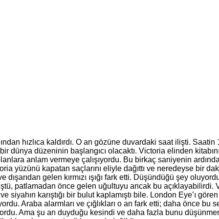
an hızlıca kaldırdı. O an gözüne duvardaki saat ilişti. Saatin 
i bir dünya düzeninin başlangıcı olacaktı. Victoria elinden kit
olanlara anlam vermeye çalışıyordu. Bu birkaç saniyenin ardında
oria yüzünü kapatan saçlarını eliyle dağıttı ve neredeyse bir da
ışarıdan gelen kırmızı ışığı fark etti. Düşündüğü şey oluyordu. 
ştü, patlamadan önce gelen uğultuyu ancak bu açıklayabilirdi. 
ve siyahın karıştığı bir bulut kaplamıştı bile. London Eye’ı göre
yordu. Araba alarmları ve çığlıkları o an fark etti; daha önce bu 
ıyordu. Ama şu an duyduğu kesindi ve daha fazla bunu düşünmemey