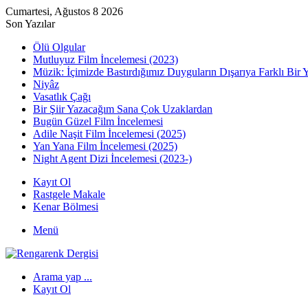
Cumartesi, Ağustos 8 2026
Son Yazılar
Ölü Olgular
Mutluyuz Film İncelemesi (2023)
Müzik: İçimizde Bastırdığımız Duyguların Dışarıya Farklı Bir 
Niyâz
Vasatlık Çağı
Bir Şiir Yazacağım Sana Çok Uzaklardan
Bugün Güzel Film İncelemesi
Adile Naşit Film İncelemesi (2025)
Yan Yana Film İncelemesi (2025)
Night Agent Dizi İncelemesi (2023-)
Kayıt Ol
Rastgele Makale
Kenar Bölmesi
Menü
Arama yap ...
Kayıt Ol