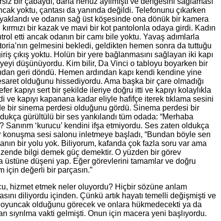
ersiz bir çabaydı, daha henüz ayılmıştı ve dengesini sağlaması
ancak yoktu, çantası da yanında değildi. Telefonunu çıkarken
e ayaklandı ve odanın sağ üst köşesinde ona dönük bir kamera
ırmızı bir kazak ve mavi bir kot pantolonla odaya girdi. Kadın
rol etti ancak odanın bir camı bile yoktu. Yavaş adımlarla
toria’nın gelmesini bekledi, geldikten hemen sonra da tuttuğu
giriş çıkış yoktu. Holün bir yere bağlanmasını sağlayan iki kapı
yeyi düşünüyordu. Kim bilir, Da Vinci o tabloyu boyarken bir
kapıdan geri döndü. Hemen ardından kapı kendi kendine yine
 cesaret olduğunu hissediyordu. Ama başka bir çare olmadığı
r kapıyı sert bir şekilde ileriye doğru itti ve kapıyı kolaylıkla
rdi ve kapıyı kapanana kadar eliyle hafifçe iterek tıklama sesini
e bir sinema perdesi olduğunu gördü. Sinema perdesi bir
 oldukça gürültülü bir ses yankılandı tüm odada: “Merhaba
? Sanırım ‘kurucu’ kendini ifşa etmiyordu. Ses zaten oldukça
krar konuşma sesi salonu inletmeye başladı, “Bundan böyle sen
nın bir yolu yok. Biliyorum, kafanda çok fazla soru var ama
düzende bilgi demek güç demektir. O yüzden bir görev
a üstüne düşeni yap. Eğer görevlerini tamamlar ve doğru
için değerli bir parçasın.”
urucu, hizmet etmek neler oluyordu? Hiçbir sözüne anlam
ını diliyordu içinden. Çünkü artık hayatı temelli değişmişti ve
rer oyuncak olduğunu görecek ve onlara hükmedecekti ya da
sıyrılma vakti gelmişti. Onun için macera yeni başlıyordu.