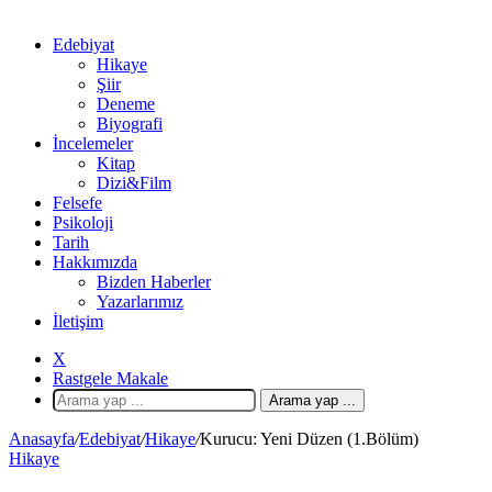
Edebiyat
Hikaye
Şiir
Deneme
Biyografi
İncelemeler
Kitap
Dizi&Film
Felsefe
Psikoloji
Tarih
Hakkımızda
Bizden Haberler
Yazarlarımız
İletişim
X
Rastgele Makale
Arama yap ...
Anasayfa
/
Edebiyat
/
Hikaye
/
Kurucu: Yeni Düzen (1.Bölüm)
Hikaye