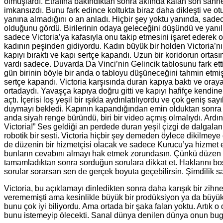
olmuşlardı. Etrafına bakındıktan sonra aklında kalan son sahne
imkansızdı. Bunu fark edince koltukta biraz daha dikleşti ve ot
yanına almadığını o an anladı. Hiçbir şey yoktu yanında, sade
olduğunu gördü. Birilerinin odaya geleceğini düşündü ve yanılm
sadece Victoria’ya kafasıyla onu takip etmesini işaret ederek 
kadının peşinden gidiyordu. Kadın büyük bir holden Victoria’n
kapıyı bıraktı ve kapı sertçe kapandı. Uzun bir koridorun ortası
vardı sadece. Duvarda Da Vinci’nin Gelincik tablosunu fark ett
gün birinin böyle bir anda o tabloyu düşüneceğini tahmin etmiş
sertçe kapandı. Victoria karşısında duran kapıya baktı ve oray
ortadaydı. Yavaşça kapıya doğru gitti ve kapıyı hafifçe kendine do
açtı. İçerisi loş yeşil bir ışıkla aydınlatılıyordu ve çok geniş 
duymayı bekledi. Kapının kapandığından emin olduktan sonra 
anda siyah renge büründü, biri bir video açmış olmalıydı. Ardı
Victoria!” Ses geldiği an perdede duran yeşil çizgi de dalgala
robotik bir sesti. Victoria hiçbir şey demeden öylece dikilmey
de düzenin bir hizmetçisi olacak ve sadece Kurucu’ya hizmet e
bunların cevabını almayı hak etmek zorundasın. Çünkü düzen sa
tamamladıktan sonra sorduğun sorulara dikkat et. Haklarını b
sorular sorarsan sen de gerçek boyuta geçebilirsin. Şimdilik s
Victoria, bu açıklamayı dinledikten sonra daha karışık bir zihn
verememişti ama kesinlikle büyük bir prodüksiyon ya da büyük b
bunu çok iyi biliyordu. Ama ortada bir şaka falan yoktu. Artı
bunu istemeyip ölecekti. Sanal dünya denilen dünya onun bugü