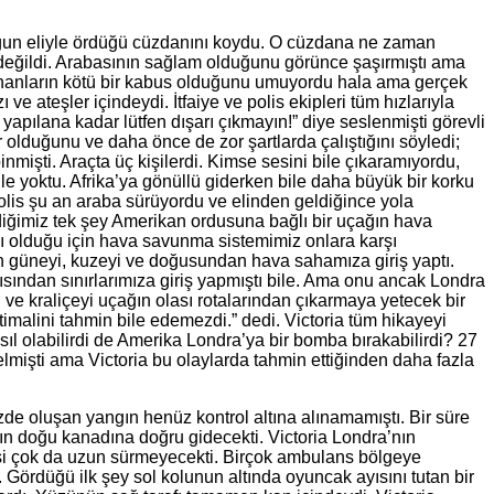
 çocuğun eliyle ördüğü cüzdanını koydu. O cüzdana ne zaman
 değildi. Arabasının sağlam olduğunu görünce şaşırmıştı ama
ananların kötü bir kabus olduğunu umuyordu hala ama gerçek
 ateşler içindeydi. İtfaiye ve polis ekipleri tüm hızlarıyla
apılana kadar lütfen dışarı çıkmayın!” diye seslenmişti görevli
 olduğunu ve daha önce de zor şartlarda çalıştığını söyledi;
nmişti. Araçta üç kişilerdi. Kimse sesini bile çıkaramıyordu,
 bile yoktu. Afrika’ya gönüllü giderken bile daha büyük bir korku
polis şu an araba sürüyordu ve elinden geldiğince yola
ldiğimiz tek şey Amerikan ordusuna bağlı bir uçağın hava
ğlı olduğu için hava savunma sistemimiz onlara karşı
in güneyi, kuzeyi ve doğusundan hava sahamıza giriş yaptı.
ısından sınırlarımıza giriş yapmıştı bile. Ama onu ancak Londra
 ve kraliçeyi uçağın olası rotalarından çıkarmaya yetecek bir
malini tahmin bile edemezdi.” dedi. Victoria tüm hikayeyi
ıl olabilirdi de Amerika Londra’ya bir bomba bırakabilirdi? 27
elmişti ama Victoria bu olaylarda tahmin ettiğinden daha fazla
de oluşan yangın henüz kontrol altına alınamamıştı. Bir süre
nın doğu kanadına doğru gidecekti. Victoria Londra’nın
mesi çok da uzun sürmeyecekti. Birçok ambulans bölgeye
 Gördüğü ilk şey sol kolunun altında oyuncak ayısını tutan bir