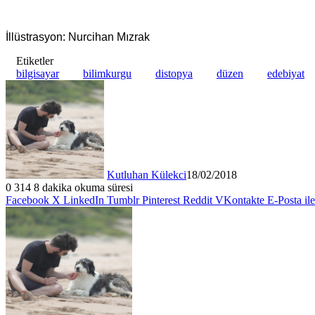
İllüstrasyon: Nurcihan Mızrak
Etiketler
bilgisayar
bilimkurgu
distopya
düzen
edebiyat
Kutluhan Külekci
18/02/2018
0
314
8 dakika okuma süresi
Facebook
X
LinkedIn
Tumblr
Pinterest
Reddit
VKontakte
E-Posta il