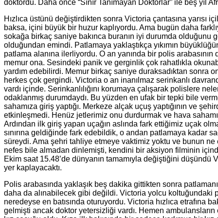
doktordu. Daha önce “Sınır Tanımayan Doktorlar” ile beş yıl Afr
Hızlıca üstünü değiştirdikten sonra Victoria çantasına yarısı i
baksa, içini büyük bir huzur kaplıyordu. Ama bugün daha farkl
sokağa birkaç saniye bakınca buranın iyi durumda olduğunu gö
olduğundan emindi. Patlamaya yaklaştıkça yıkımın büyüklüğünü da
patlama alanına ilerliyordu. O an yanında bir polis arabasının
memur ona. Sesindeki panik ve gerginlik çok rahatlıkla okunabil
yardım edebilirdi. Memur birkaç saniye duraksadıktan sonra ona 
herkes çok gergindi. Victoria o an inanılmaz serinkanlı davrandığ
vardı içinde. Serinkanlılığını korumaya çalışarak polislere ne
odaklanmış durumdaydı. Bu yüzden en ufak bir tepki bile verme
sahamıza giriş yaptığı. Merkeze alçak uçuş yaptığının ve şehird
etkinleşmedi. Henüz jetlerimiz onu durdurmak ve hava sahamız
Ardından ilk giriş yapan uçağın aslında fark ettiğimiz uçak ol
sınırına geldiğinde fark edebildik, o andan patlamaya kadar sad
süreydi. Ama şehri tahliye etmeye vaktimiz yoktu ve bunun ne 
nefes bile almadan dinlemişti, kendini bir aksiyon filminin iç
Ekim saat 15.48’de dünyanın tamamıyla değiştiğini düşündü Victo
yer kaplayacaktı.
Polis arabasında yaklaşık beş dakika gittikten sonra patlaman
daha da alınabilecek gibi değildi. Victoria yolcu koltuğundaki
neredeyse en batısında oturuyordu. Victoria hızlıca etrafına b
gelmişti ancak doktor yetersizliği vardı. Hemen ambulansların o