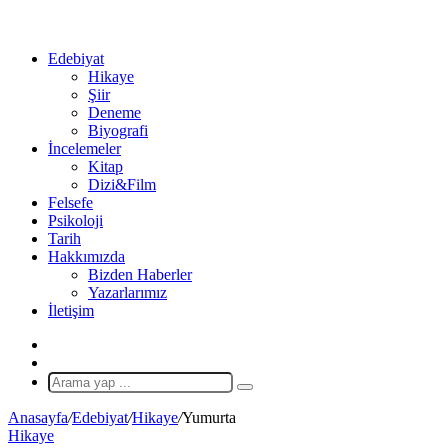
...
Ol
Edebiyat
Hikaye
Şiir
Deneme
Biyografi
İncelemeler
Kitap
Dizi&Film
Felsefe
Psikoloji
Tarih
Hakkımızda
Bizden Haberler
Yazarlarımız
İletişim
X
Rastgele
Makale
Arama
yap
Anasayfa
/
Edebiyat
/
Hikaye
/
Yumurta
...
Hikaye