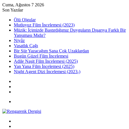
Cuma, Ağustos 7 2026
Son Yazılar
Ölü Olgular
Mutluyuz Film İncelemesi (2023)
Müzik: İçimizde Bastırdığımız Duyguların Dışarıya Farklı Bir
Yansıması Mıdır?
Niyâz
Vasatlık Çağı
Bir Şiir Yazacağım Sana Çok Uzaklardan
Bugün Güzel Film İncelemesi
Adile Naşit Film İncelemesi (2025)
Yan Yana Film İncelemesi (2025)
Night Agent Dizi İncelemesi (2023-)
Kayıt
Ol
Rastgele
Makale
Kenar
Bölmesi
Menü
Arama
yap
Kayıt