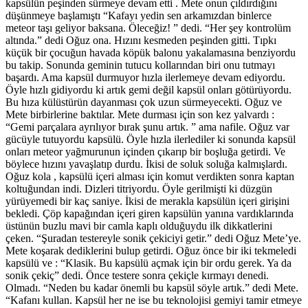
kapsülün peşinden sürmeye devam etti . Mete onun çıldırdığını
düşünmeye başlamıştı “Kafayı yedin sen arkamızdan binlerce
meteor taşı geliyor baksana. Öleceğiz! ” dedi. “Her şey kontrolüm
altında.” dedi Oğuz ona. Hızını kesmeden peşinden gitti. Tıpkı
küçük bir çocuğun havada köpük balonu yakalamasına benziyordu
bu takip. Sonunda geminin tutucu kollarından biri onu tutmayı
başardı. Ama kapsül durmuyor hızla ilerlemeye devam ediyordu.
Öyle hızlı gidiyordu ki artık gemi değil kapsül onları götürüyordu.
Bu hıza külüstürün dayanması çok uzun sürmeyecekti. Oğuz ve
Mete birbirlerine baktılar. Mete durması için son kez yalvardı :
“Gemi parçalara ayrılıyor bırak şunu artık. ” ama nafile. Oğuz var
gücüyle tutuyordu kapsülü. Öyle hızla ilerlediler ki sonunda kapsül
onları meteor yağmurunun içinden çıkarıp bir boşluğa getirdi. Ve
böylece hızını yavaşlatıp durdu. İkisi de soluk soluğa kalmışlardı.
Oğuz kola , kapsülü içeri alması için komut verdikten sonra kaptan
koltuğundan indi. Dizleri titriyordu. Öyle gerilmişti ki düzgün
yürüyemedi bir kaç saniye. İkisi de merakla kapsülün içeri girişini
bekledi. Çöp kapağından içeri giren kapsülün yanına vardıklarında
üstünün buzlu mavi bir camla kaplı olduğuydu ilk dikkatlerini
çeken. “Şuradan testereyle sonik çekiciyi getir.” dedi Oğuz Mete’ye.
Mete koşarak dediklerini bulup getirdi. Oğuz önce bir iki tekmeledi
kapsülü ve : “Klasik. Bu kapsülü açmak için bir ordu gerek. Ya da
sonik çekiç” dedi. Önce testere sonra çekiçle kırmayı denedi.
Olmadı. “Neden bu kadar önemli bu kapsül söyle artık.” dedi Mete.
“Kafanı kullan. Kapsül her ne ise bu teknolojisi gemiyi tamir etmeye