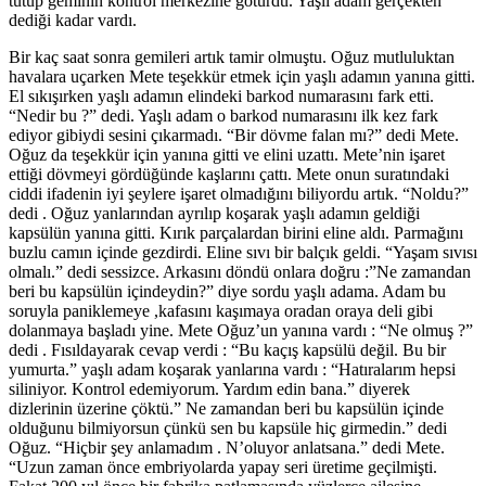
tutup geminin kontrol merkezine götürdü. Yaşlı adam gerçekten
dediği kadar vardı.
Bir kaç saat sonra gemileri artık tamir olmuştu. Oğuz mutluluktan
havalara uçarken Mete teşekkür etmek için yaşlı adamın yanına gitti.
El sıkışırken yaşlı adamın elindeki barkod numarasını fark etti.
“Nedir bu ?” dedi. Yaşlı adam o barkod numarasını ilk kez fark
ediyor gibiydi sesini çıkarmadı. “Bir dövme falan mı?” dedi Mete.
Oğuz da teşekkür için yanına gitti ve elini uzattı. Mete’nin işaret
ettiği dövmeyi gördüğünde kaşlarını çattı. Mete onun suratındaki
ciddi ifadenin iyi şeylere işaret olmadığını biliyordu artık. “Noldu?”
dedi . Oğuz yanlarından ayrılıp koşarak yaşlı adamın geldiği
kapsülün yanına gitti. Kırık parçalardan birini eline aldı. Parmağını
buzlu camın içinde gezdirdi. Eline sıvı bir balçık geldi. “Yaşam sıvısı
olmalı.” dedi sessizce. Arkasını döndü onlara doğru :”Ne zamandan
beri bu kapsülün içindeydin?” diye sordu yaşlı adama. Adam bu
soruyla paniklemeye ,kafasını kaşımaya oradan oraya deli gibi
dolanmaya başladı yine. Mete Oğuz’un yanına vardı : “Ne olmuş ?”
dedi . Fısıldayarak cevap verdi : “Bu kaçış kapsülü değil. Bu bir
yumurta.” yaşlı adam koşarak yanlarına vardı : “Hatıralarım hepsi
siliniyor. Kontrol edemiyorum. Yardım edin bana.” diyerek
dizlerinin üzerine çöktü.” Ne zamandan beri bu kapsülün içinde
olduğunu bilmiyorsun çünkü sen bu kapsüle hiç girmedin.” dedi
Oğuz. “Hiçbir şey anlamadım . N’oluyor anlatsana.” dedi Mete.
“Uzun zaman önce embriyolarda yapay seri üretime geçilmişti.