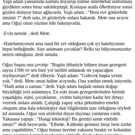
Yaşlı adam yanlarında karnını doyurup üstüne mürettebat uniforması
giydikten sonra biraz sakinleşmişti. Konuşsa arada öfkeleniyor sonra
gözleri doluyor biraz ağlıyordu. Yaşlı adam : “Beni eve götürebilir
misiniz ?” dedi sulu, iri gözleriyle onlara bakarak. Mete ona acıyor
ama Oğuz onun yüzüne bile bakmıyordu.
-Evin nerede , dedi Mete.
-Hatırlamıyorum ama nasıl bir yer olduğunu çok iyi hatırlıyorum
hepsi belleğimde. Size anlatsam çocuklar? Belki siz biliyorsunuzdur
neresi olduğunu ,dedi umutla .
Oğuz başını ona çevirip: “Bugün itibariyle bilinen insan gezegeni
sayısı 1506 ve sen bize yol tarifini anlatarak mı yapacağını
söylüyorsun?” dedi öfkeyle. Yaşlı adam: “Gidecek başka yerim
yok.” dedi. Mete onun haline acıyordu. Ona yardım etmek istiyordu.
“Hadi anlat o zaman.” dedi. Yaşlı adam başladı onlara doğup
büyüdüğü yeri anlatmaya. En eski insan gezegenlerinden birinde
yaşadığını, eşini, çocuklarını , evinin bahçesine kadar her detayı
vererek onlara anlattı. Çalıştığı yapay zeka şirketinden emekli
oluşunu ama hala teknolojiye dair bilgilerinin taze olduğunu söyledi
laf arasında. Oğuz son sözlerini duyar duymaz yanlarına vardı.
Yakasına yapıştı : “Hangi teknoloji? Bu gemiyi tamir edebilir
misin?” dedi heyecanla. “Elbette. Külüstür geminiz biraz beni zorlar
ama yapabilirim.” Oğuz bunun üzerine yakasını bıraktı ve kolundan