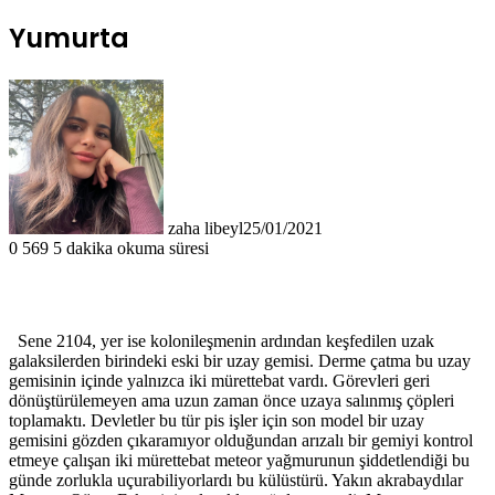
Yumurta
zaha libeyl
25/01/2021
0
569
5 dakika okuma süresi
Sene 2104, yer ise kolonileşmenin ardından keşfedilen uzak
galaksilerden birindeki eski bir uzay gemisi. Derme çatma bu uzay
gemisinin içinde yalnızca iki mürettebat vardı. Görevleri geri
dönüştürülemeyen ama uzun zaman önce uzaya salınmış çöpleri
toplamaktı. Devletler bu tür pis işler için son model bir uzay
gemisini gözden çıkaramıyor olduğundan arızalı bir gemiyi kontrol
etmeye çalışan iki mürettebat meteor yağmurunun şiddetlendiği bu
günde zorlukla uçurabiliyorlardı bu külüstürü. Yakın akrabaydılar