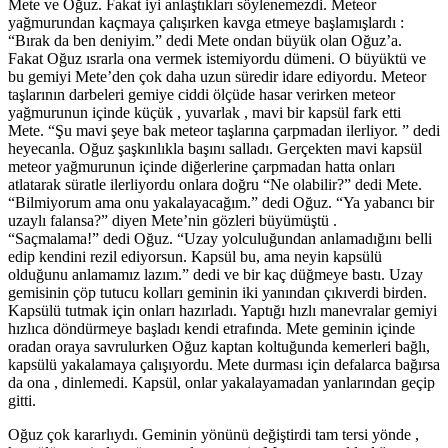
Mete ve Oğuz. Fakat iyi anlaştıkları söylenemezdi. Meteor
yağmurundan kaçmaya çalışırken kavga etmeye başlamışlardı :
“Bırak da ben deniyim.” dedi Mete ondan büyük olan Oğuz’a.
Fakat Oğuz ısrarla ona vermek istemiyordu dümeni. O büyüktü ve
bu gemiyi Mete’den çok daha uzun süredir idare ediyordu. Meteor
taşlarının darbeleri gemiye ciddi ölçüde hasar verirken meteor
yağmurunun içinde küçük , yuvarlak , mavi bir kapsül fark etti
Mete. “Şu mavi şeye bak meteor taşlarına çarpmadan ilerliyor. ” dedi
heyecanla. Oğuz şaşkınlıkla başını salladı. Gerçekten mavi kapsül
meteor yağmurunun içinde diğerlerine çarpmadan hatta onları
atlatarak süratle ilerliyordu onlara doğru “Ne olabilir?” dedi Mete.
“Bilmiyorum ama onu yakalayacağım.” dedi Oğuz. “Ya yabancı bir
uzaylı falansa?” diyen Mete’nin gözleri büyümüştü .
“Saçmalama!” dedi Oğuz. “Uzay yolculuğundan anlamadığını belli
edip kendini rezil ediyorsun. Kapsül bu, ama neyin kapsülü
olduğunu anlamamız lazım.” dedi ve bir kaç düğmeye bastı. Uzay
gemisinin çöp tutucu kolları geminin iki yanından çıkıverdi birden.
Kapsülü tutmak için onları hazırladı. Yaptığı hızlı manevralar gemiyi
hızlıca döndürmeye başladı kendi etrafında. Mete geminin içinde
oradan oraya savrulurken Oğuz kaptan koltuğunda kemerleri bağlı,
kapsülü yakalamaya çalışıyordu. Mete durması için defalarca bağırsa
da ona , dinlemedi. Kapsül, onlar yakalayamadan yanlarından geçip
gitti.
Oğuz çok kararlıydı. Geminin yönünü değiştirdi tam tersi yönde ,