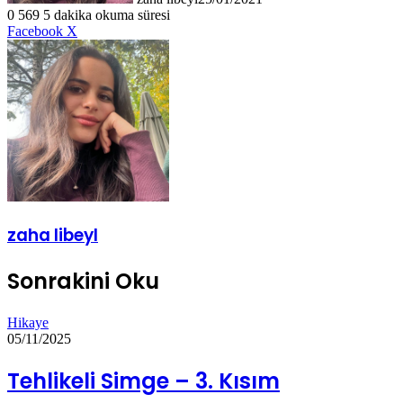
0
569
5 dakika okuma süresi
LinkedIn
Tumblr
Pinterest
Reddit
VKontakte
E-
Yazdır
Facebook
X
Posta
ile
paylaş
zaha libeyl
Sonrakini Oku
Hikaye
05/11/2025
Tehlikeli Simge – 3. Kısım