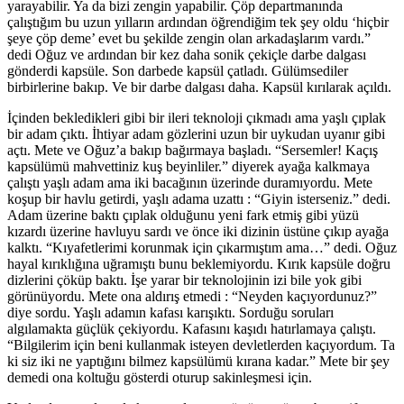
yarayabilir. Ya da bizi zengin yapabilir. Çöp departmanında
çalıştığım bu uzun yılların ardından öğrendiğim tek şey oldu ‘hiçbir
şeye çöp deme’ evet bu şekilde zengin olan arkadaşlarım vardı.”
dedi Oğuz ve ardından bir kez daha sonik çekiçle darbe dalgası
gönderdi kapsüle. Son darbede kapsül çatladı. Gülümsediler
birbirlerine bakıp. Ve bir darbe dalgası daha. Kapsül kırılarak açıldı.
İçinden bekledikleri gibi bir ileri teknoloji çıkmadı ama yaşlı çıplak
bir adam çıktı. İhtiyar adam gözlerini uzun bir uykudan uyanır gibi
açtı. Mete ve Oğuz’a bakıp bağırmaya başladı. “Sersemler! Kaçış
kapsülümü mahvettiniz kuş beyinliler.” diyerek ayağa kalkmaya
çalıştı yaşlı adam ama iki bacağının üzerinde duramıyordu. Mete
koşup bir havlu getirdi, yaşlı adama uzattı : “Giyin isterseniz.” dedi.
Adam üzerine baktı çıplak olduğunu yeni fark etmiş gibi yüzü
kızardı üzerine havluyu sardı ve önce iki dizinin üstüne çıkıp ayağa
kalktı. “Kıyafetlerimi korunmak için çıkarmıştım ama…” dedi. Oğuz
hayal kırıklığına uğramıştı bunu beklemiyordu. Kırık kapsüle doğru
dizlerini çöküp baktı. İşe yarar bir teknolojinin izi bile yok gibi
görünüyordu. Mete ona aldırış etmedi : “Neyden kaçıyordunuz?”
diye sordu. Yaşlı adamın kafası karışıktı. Sorduğu soruları
algılamakta güçlük çekiyordu. Kafasını kaşıdı hatırlamaya çalıştı.
“Bilgilerim için beni kullanmak isteyen devletlerden kaçıyordum. Ta
ki siz iki ne yaptığını bilmez kapsülümü kırana kadar.” Mete bir şey
demedi ona koltuğu gösterdi oturup sakinleşmesi için.