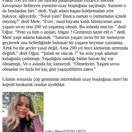
Fakat 200 yıl önce bir fabrika patlamasında yüzlerce ailesine
kavuşmayı bekleyen yumurta uzay boşluğuna saçılmıştı. Sanırım o
da bunlardan biri.” dedi. Yaşlı adam başını kaldırmadan yere
bakıyor, ağlıyordu. “Nasıl yani? Bunca zaman o yumurtanın içinde
miymiş?” dedi Mete. “Evet , nasıl hayatta kaldı bilmiyorum ama
yaşam sıvısı onu 200 yıl yaşatmış olmalı. Bu aslında mucize.” dedi
Oğuz. “Peki ya tüm o anıları, bilgisi ? Gemimizi tamir etti o.” dedi
Mete yaşlı adama bakarak. “Sanırım yaşam sıvısı bir tür mutasyon
geçirerek ona bellediğinde bulunan bir yaşamı beynine yansıtmış.
Artık bu tür şeyler yasal değil. Ama 200 yıl önce kimsenin umrunda
değildi.” dedi Oğuz. “Şimdi ne olacak ?” bu soru yaşlı adamın
kulağında çınlamıştı. Yaşadığını sandığı bütün hayatı hiç var
olmamıştı. Ve o aslında hiç kimseydi. “Ölmeliyim. Yaşam sıvısı
olmadan en fazla bir kaç gün yaşayabilirim zaten.”
Günün sonunda çöp gemisinin mürettabatı uzay boşluğuna mavi bir
kapsül bırakarak oradan ayrıldılar.
zaha libeyl
25/01/2021