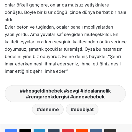
onlar öfkeli gençlere, onlar da mutsuz yetişkinlere
dönüştü. Böyle bir kısır döngü içinde dünya berbat bir hale
aldı.
Evler beton ve tuğladan, odalar pahalı mobilyalardan
yapılıyordu. Ama yuvalar saf sevgiden müteşekkildi. En
kaliteli eşyaları ararken sevginin kalitesinden ödün verince
doyumsuz, şımarık çocuklar türemişti. Oysa bu hatamızın
bedelini yine biz ödüyoruz. Ee ne demiş büyükler:“Şehri
imar ederken nesli ihmal ederseniz, ihmal ettiğiniz nesil
imar ettiğiniz şehri imha eder.”
#hosgeldinbebek #sevgi #idealannelik
#rengarenkdergisi #annevebebek
deneme
edebiyat
LinkedIn
Tumblr
Pinterest
Reddit
VKontakte
E-Posta ile paylaş