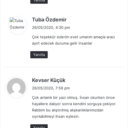
Yanıtla
d
Tuba Özdemir
e
26/05/2020, 4:30 pm
d
Çok teşekkür ederim evet umarım amaçla aracı
i
ayırt edecek duruma gelir insanlar
k
i
Yanıtla
:
d
Kevser Küçük
e
26/05/2020, 7:59 pm
d
Çok anlamlı bir yazı olmuş. İnsan okurken önce
i
hayallere dalıyor sonra kendini sorguya çekiyor.
k
Rabbim bu alıştırılmış alışkanlıklarımızdan
i
sıyrılabilmeyi ihsan eylesin.
:
Yanıtla