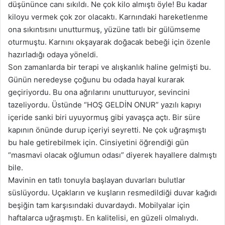
düşününce canı sıkıldı. Ne çok kilo almıştı öyle! Bu kadar
kiloyu vermek çok zor olacaktı. Karnındaki hareketlenme
ona sıkıntısını unutturmuş, yüzüne tatlı bir gülümseme
oturmuştu. Karnını okşayarak doğacak bebeği için özenle
hazırladığı odaya yöneldi.
Son zamanlarda bir terapi ve alışkanlık haline gelmişti bu.
Günün neredeyse çoğunu bu odada hayal kurarak
geçiriyordu. Bu ona ağrılarını unutturuyor, sevincini
tazeliyordu. Üstünde “HOŞ GELDİN ONUR” yazılı kapıyı
içeride sanki biri uyuyormuş gibi yavaşça açtı. Bir süre
kapının önünde durup içeriyi seyretti. Ne çok uğraşmıştı
bu hale getirebilmek için. Cinsiyetini öğrendiği gün
“masmavi olacak oğlumun odası” diyerek hayallere dalmıştı
bile.
Mavinin en tatlı tonuyla başlayan duvarları bulutlar
süslüyordu. Uçakların ve kuşların resmedildiği duvar kağıdı
beşiğin tam karşısındaki duvardaydı. Mobilyalar için
haftalarca uğraşmıştı. En kalitelisi, en güzeli olmalıydı.