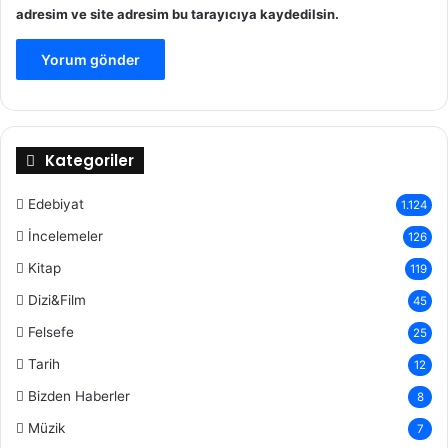
adresim ve site adresim bu tarayıcıya kaydedilsin.
Kategoriler
Edebiyat
1.124
İncelemeler
126
Kitap
119
Dizi&Film
45
Felsefe
25
Tarih
12
Bizden Haberler
8
Müzik
7