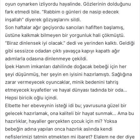
oyun oynarken izliyordu hayalinde. Gözlerinin dolduğunu
fark etmedi bile. “Rabbim o günleri de nasip edecek
inşallah” diyerek gözyaşlarını sildi.
Son haftalar ağır geçiyordu sancıları hafiften başlamış,
üstüne kalkmak bilmeyen bir yorgunluk hali çökmüştü.
“Biraz dinlensek iyi olacak.” dedi ve yerinden kalktı. Geldiği
gibi sessizce odadan çıktı yavaşça kapıyı kapattı ağır
adımlarla odasına dinlenmeye çekildi.
İpek Hanım imkanları dahilinde doğacak bebeği için her
şeyi düşünmüş, her şeyin en iyisini hazırlamıştı. Sağlığına
zarar vermeyecek oyuncaklar, minik bedenini tahriş
etmeyecek kıyafetler ve hayal dünyası tadında bir oda…
Hepsi biricik oğlu içindi.
Elbette her ebeveynin isteği idi bu; yavrusuna güzel bir
gelecek hazırlamak, ona kaliteli bir hayat sunmak… Ama bu
hazırlıklar, hayaller gerçekten çocuk için mi? Yoksa
bebeğin adına yapılan onca hazırlık aslında kendi
nefislerimizi tatmin etmekten mi ibaret? Elalem ne der diye