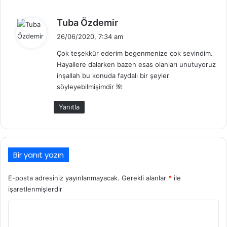
d
Tuba Özdemir
e
26/06/2020, 7:34 am
d
Çok teşekkür ederim begenmenize çok sevindim.
i
Hayallere dalarken bazen esas olanları unutuyoruz
k
inşallah bu konuda faydalı bir şeyler
i
söyleyebilmişimdir 🌺
:
Yanıtla
Bir yanıt yazın
E-posta adresiniz yayınlanmayacak.
Gerekli alanlar
*
ile
işaretlenmişlerdir
Y
o