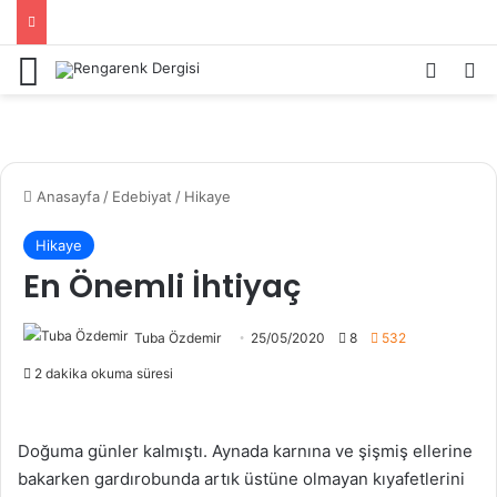
Menü
Kayıt 
Ar
Anasayfa
/
Edebiyat
/
Hikaye
Hikaye
En Önemli İhtiyaç
Tuba Özdemir
25/05/2020
8
532
2 dakika okuma süresi
Doğuma günler kalmıştı. Aynada karnına ve şişmiş ellerine
bakarken gardırobunda artık üstüne olmayan kıyafetlerini