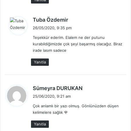
d
Tuba Özdemir
e
26/05/2020, 9:35 pm
d
Teşekkür ederim. Elalem ne der putunu
i
kurabildiğimizde çok şeyi başarmış olacağız. Biraz
k
irade lasım sadece
i
:
Yanıtla
d
Sümeyra DURUKAN
e
25/06/2020, 9:21 am
d
Çok anlamlı bir yazı olmuş. Gönlünüzden düşen
i
kelimelere sağlık 🌹
k
i
Yanıtla
: