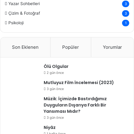
Yazar Sohbetleri
3
Çizim & Fotoğraf
3
Psikoloji
1
Son Eklenen
Popüler
Yorumlar
Ölü Olgular
2 gün önce
Mutluyuz Film İncelemesi (2023)
3 gün önce
Müzik: İçimizde Bastırdığımız
Duyguların Dışarıya Farklı Bir
Yansıması Mıdır?
3 gün önce
Niyâz
1 hafta önce