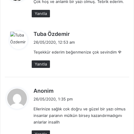
Çok hoş ve anlamlı bir yazı olmuş. Tebrik ederim.
i
k
Yanıtla
i
:
d
Tuba Özdemir
e
26/05/2020, 12:53 am
d
Teşekkür ederim beğenmenize çok sevindim 🌹
i
k
Yanıtla
i
:
d
Anonim
e
26/05/2020, 1:35 pm
d
Ellerinize sağlık cok doğru ve güzel bir yazı olmus
i
insanlar paranın mülkün birsey kazandırmadıgını
k
anlarlar insallh
i
: