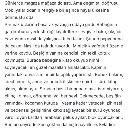
Günlerce mağaza mağaza dolaştı. Ama değmişti doğrusu.
Mobilyalar odanın rengiyle birleşince hayal ülkesine
dönmüştü oda.
Parmak uçlarına basarak yavaşça odaya girdi. Bebeğinin
gardırobuna yerleştirdiği kıyafetlere sevgiyle baktı, okşadı.
Yavrusuna nasıl da yakışacaktı bu takım. Şunun papyonuna
da bakın! Nasıl da tatlı duruyordu. Minicik kıyafetleri özenle
yerine koydu. Beşiğin yanına kendisi için tekli koltuk
koymuştu. Burada bebeğine kitap okuyup ninni
söyleyecek, en güzel masalları anlatacaktı. Kapının
yanındaki duvara mini bir kitaplık yaptırmıştı. Bebek bakımı,
ideal annelik, anne ve bebek ilişkisine dair bir sürü kitap
almış, okumuştu. Sıradan basit bir anne olmak istemiyordu,
bilinçli olmalı, öğrenmeliydi her şeyi. Çekmecede, beşiğin
yanındaki kocaman kutuda 1 yaşına kadar yetecek, zihinsel
ve bedensel gelişimine katkı sağlayacak bir sürü oyuncak
vardı; oyun kartları, arabalar, pelüş ayılar, blok oyuncaklar…
Bunları seyrederken çoktan dalmıştı hayallere. Evladını