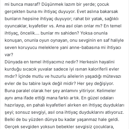
mi bunca masraf? Düşünmek lazım bir yerde; çocuk
gerçekten buna mı ihtiyaç duyuyor. Evet aslına bakarsak
bunların hepsine ihtiyaç duyuyor; rahat bir yatak, sağlıklı
oyuncaklar, kıyafetler vs. Ama asıl olan onlar mı? En temel
ihtiyaç, öncelik…. bunlar mı sahiden? Yoksa onunla
konuşan, onunla oyun oynayan, onu sevginin en saf haliyle
seven koruyucu meleklere yani anne-babasına mi ihtiyacı
var?
Dünyada en temel ihtiyacımız nedir? Herkesin hayalini
kurduğu sıcacık yuvalar sadece iyi ısınan kaloriferli evler
mıdır? İçinde mutlu ve huzurlu ailelerin yaşadığı mütevazı
evler de bu tabire layık değil midir? Her şey değişiyor.
Buna paralel olarak her şey anlamını yitiriyor. Kelimeler
aynı ama ifade ettiği mana farklı artık. En güzel odaları
hazırlayıp, en pahalı kıyafetleri alırken en ihtiyaç duydukları
şeyi; sonsuz sevgiyi, asıl ona ihtiyaç duyduklarını atlıyoruz.
Belki de bu yüzden dünya bu kadar yaşanmaz hale geldi.
Gerçek sevgiden yoksun bebekler sevgisiz çocuklara,