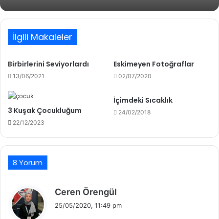
İlgili Makaleler
Birbirlerini Seviyorlardı
Eskimeyen Fotoğraflar
13/06/2021
02/07/2020
İçimdeki Sıcaklık
3 Kuşak Çocukluğum
24/02/2018
22/12/2023
8 Yorum
d
Ceren Örengül
e
25/05/2020, 11:49 pm
d