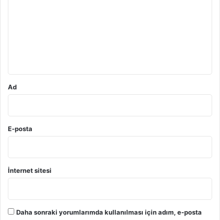
r
u
m
*
Ad
E-posta
İnternet sitesi
Daha sonraki yorumlarımda kullanılması için adım, e-posta