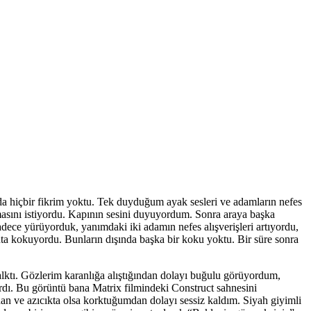
a hiçbir fikrim yoktu. Tek duyduğum ayak sesleri ve adamların nefes
masını istiyordu. Kapının sesini duyuyordum. Sonra araya başka
ce yürüyorduk, yanımdaki iki adamın nefes alışverişleri artıyordu,
nta kokuyordu. Bunların dışında başka bir koku yoktu. Bir süre sonra
alktı. Gözlerim karanlığa alıştığından dolayı buğulu görüyordum,
rdı. Bu görüntü bana Matrix filmindeki Construct sahnesini
dan ve azıcıkta olsa korktuğumdan dolayı sessiz kaldım. Siyah giyimli