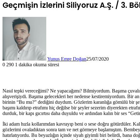
Geçmişin İzlerini Siliyoruz A.Ş. / 3. B
Yunus Emre Doğan
25/07/2020
0
290
1 dakika okuma süresi
Nasıl tepki vereceğimi? Ne yapacağımı? Bilmiyordum. Başıma çuvalı g
alışverişiydi. Başıma gelecekleri her nedense kestiremiyordum. Bir a
birinin “Bu mu?” dediğini duydum. Gözlerim karanlığa gömülü bir şek
başımı kaldırıp etrafımı hiç değilse bir şeyler sezerim diyerekten et
durduk, bir kapı gıcırtısı daha duyuldu ve ardından kalın bir ses “Geti
İki adam hızla kollarımdan kavrayıp beni o sese doğru götürdüler. Kal
gözlerimi ovaladıktan sonra tam ve net görmeye başlamıştım. Bembeyaz
hatırlatıyordu. Bu beyazlığın içinde siyah giyimli biri belirdi, bana