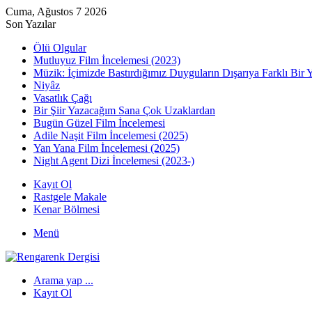
Cuma, Ağustos 7 2026
Son Yazılar
Ölü Olgular
Mutluyuz Film İncelemesi (2023)
Müzik: İçimizde Bastırdığımız Duyguların Dışarıya Farklı Bir 
Niyâz
Vasatlık Çağı
Bir Şiir Yazacağım Sana Çok Uzaklardan
Bugün Güzel Film İncelemesi
Adile Naşit Film İncelemesi (2025)
Yan Yana Film İncelemesi (2025)
Night Agent Dizi İncelemesi (2023-)
Kayıt Ol
Rastgele Makale
Kenar Bölmesi
Menü
Arama yap ...
Kayıt Ol