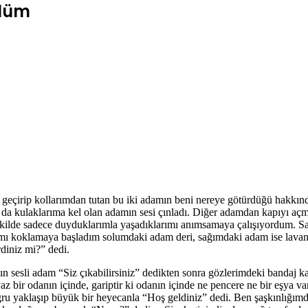
ölüm
eçirip kollarımdan tutan bu iki adamın beni nereye götürdüğü hakkınd
n da kulaklarıma kel olan adamın sesi çınladı. Diğer adamdan kapıyı aç
ilde sadece duyduklarımla yaşadıklarımı anımsamaya çalışıyordum. Sade
rafımı koklamaya başladım solumdaki adam deri, sağımdaki adam ise lava
rdiniz mi?” dedi.
ın sesli adam “Siz çıkabilirsiniz” dedikten sonra gözlerimdeki bandaj k
 bir odanın içinde, gariptir ki odanın içinde ne pencere ne bir eşya va
 doğru yaklaşıp büyük bir heyecanla “Hoş geldiniz” dedi. Ben şaşkınlığım