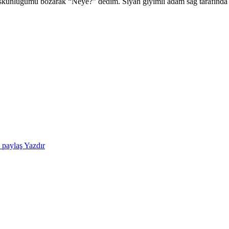
suskunluğumu bozarak “Neye?” dedim. Siyah giyimli adam sağ tarafında d
e paylaş
Yazdır