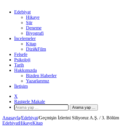
Edebiyat
Hikaye
Şiir
Deneme
Biyografi
İncelemeler
Kitap
Dizi&Film
Felsefe
Psikoloji
Tarih
Hakkımızda
Bizden Haberler
Yazarlarımız
İletişim
X
Rastgele Makale
Arama yap ...
Anasayfa
/
Edebiyat
/
Geçmişin İzlerini Siliyoruz A.Ş. / 3. Bölüm
Edebiyat
Hikaye
Kitap