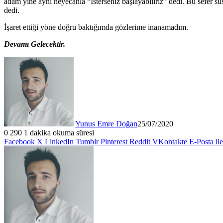
adam yine aynı heyecanla “İsterseniz başlayabiliriz” dedi. Bu sefer 
dedi.
İşaret ettiği yöne doğru baktığımda gözlerime inanamadım.
Devamı Gelecektir.
Yunus Emre Doğan
25/07/2020
0
290
1 dakika okuma süresi
Facebook
X
LinkedIn
Tumblr
Pinterest
Reddit
VKontakte
E-Posta il