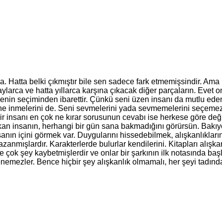
. Hatta belki çıkmıştır bile sen sadece fark etmemişsindir. Ama b
aylarca ve hatta yıllarca karşına çıkacak diğer parçaların. Evet
senin seçiminden ibarettir. Çünkü seni üzen insanı da mutlu ede
ne inmelerini de. Seni sevmelerini yada sevmemelerini seçemezsin 
insanı en çok ne kırar sorusunun cevabı ise herkese göre değişir.
kan insanın, herhangi bir gün sana bakmadığını görürsün. Bakı
nın içini görmek var. Duygularını hissedebilmek, alışkanlıklarını 
zanmışlardır. Karakterlerde bulurlar kendilerini. Kitapları alışka
ise çok şey kaybetmişlerdir ve onlar bir şarkının ilk notasında baş
lenemezler. Bence hiçbir şey alışkanlık olmamalı, her şeyi tadın