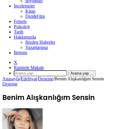
Biyografi
İncelemeler
Kitap
Dizi&Film
Felsefe
Psikoloji
Tarih
Hakkımızda
Bizden Haberler
Yazarlarımız
İletişim
X
Rastgele Makale
Arama yap ...
Anasayfa
/
Edebiyat
/
Deneme
/
Benim Alışkanlığım Sensin
Deneme
Benim Alışkanlığım Sensin