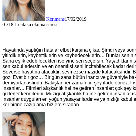
Kerimans
17/02/2019
0
318
1 dakika okuma süresi
Hayatında yaptığın hatalar elbet karşına çıkar. Şimdi veya sonra
yitirdiklerin, kaybettiklerin ve kaybedeceklerin… Bunlar senin 
Sana eşlik edebilecekleri ise yine sen seçersin. Yaşadıkların 
sen kabul edersin ve en önemlisi seni incitebilecek kadar deri
Severse hayatına alacaktır; sevmezse mazide kalacaksındır. Bir 
göz. Evet bir göz… Bir gün sana bütün inancı ve güveniyle ba
demiyorlar aslında. Bakışlar her zaman bir şey ifade etmez. İnsa
insanlar… Filmleri alışkanlık haline getiren insanlar; çok şey ka
gizlerler kendilerini. Müziği alışkanlık haline getiren insanlar 
insanlar duyguları en yoğun yaşayanlardır ve yalnızlığı kabul
kör birine cazip ama bizlere sıradan.