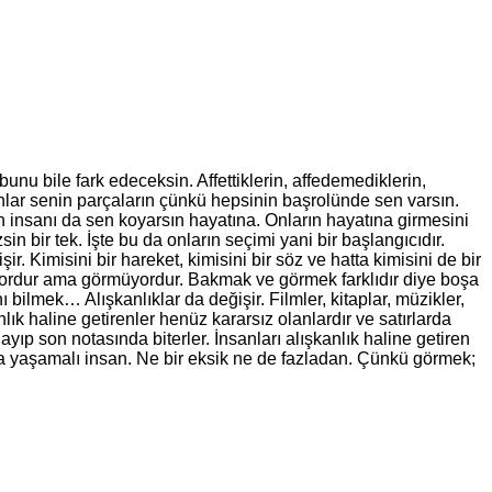
unu bile fark edeceksin. Affettiklerin, affedemediklerin,
 onlar senin parçaların çünkü hepsinin başrolünde sen varsın.
n insanı da sen koyarsın hayatına. Onların hayatına girmesini
bir tek. İşte bu da onların seçimi yani bir başlangıcıdır.
 Kimisini bir hareket, kimisini bir söz ve hatta kimisini de bir
yordur ama görmüyordur. Bakmak ve görmek farklıdır diye boşa
bilmek… Alışkanlıklar da değişir. Filmler, kitaplar, müzikler,
nlık haline getirenler henüz kararsız olanlardır ve satırlarda
layıp son notasında biterler. İnsanları alışkanlık haline getiren
da yaşamalı insan. Ne bir eksik ne de fazladan. Çünkü görmek;