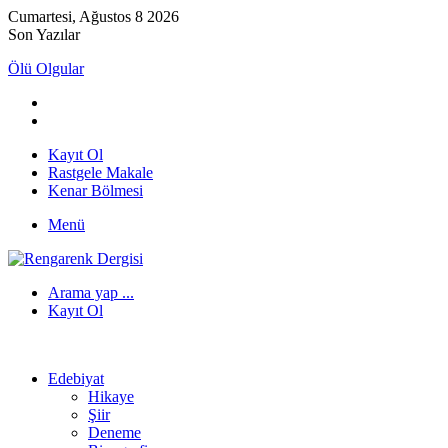
Cumartesi, Ağustos 8 2026
Son Yazılar
Ölü Olgular
Kayıt Ol
Rastgele Makale
Kenar Bölmesi
Menü
Arama yap ...
Kayıt Ol
Edebiyat
Hikaye
Şiir
Deneme