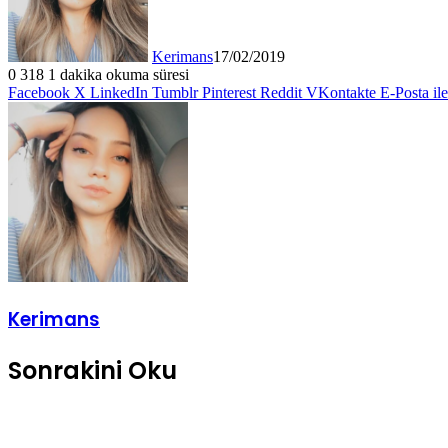
Kerimans
17/02/2019
0
318
1 dakika okuma süresi
Facebook
X
LinkedIn
Tumblr
Pinterest
Reddit
VKontakte
E-Posta il
Kerimans
Sonrakini Oku