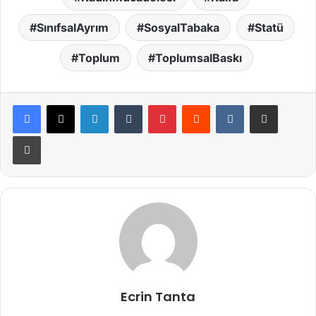
SınıfsalAyrım
SosyalTabaka
Statü
Toplum
ToplumsalBaskı
LinkedIn
Tumblr
Pinterest
Reddit
VKontakte
E-Posta ile paylaş
Yazdır
Ecrin Tanta