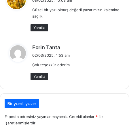
08/02/2025, 10:03 am
d
Güzel bir yazı olmuş değerli yazarımızın kalemine
i
sağlık.
k
i
Yanıtla
:
d
Ecrin Tanta
e
02/03/2025, 1:53 am
d
Çok teşekkür ederim.
i
k
Yanıtla
i
:
Bir yanıt yazın
E-posta adresiniz yayınlanmayacak.
Gerekli alanlar
*
ile
işaretlenmişlerdir