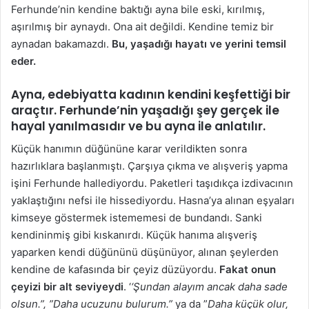
Ferhunde’nin kendine baktığı ayna bile eski, kırılmış,
aşırılmış bir aynaydı. Ona ait değildi. Kendine temiz bir
aynadan bakamazdı.
Bu, yaşadığı hayatı ve yerini temsil
eder.
Ayna, edebiyatta kadının kendini keşfettiği bir
araçtır. Ferhunde’nin yaşadığı şey gerçek ile
hayal yanılmasıdır ve bu ayna ile anlatılır.
Küçük hanımın düğününe karar verildikten sonra
hazırlıklara başlanmıştı. Çarşıya çıkma ve alışveriş yapma
işini Ferhunde hallediyordu. Paketleri taşıdıkça izdivacının
yaklaştığını nefsi ile hissediyordu. Hasna’ya alınan eşyaları
kimseye göstermek istememesi de bundandı. Sanki
kendininmiş gibi kıskanırdı. Küçük hanıma alışveriş
yaparken kendi düğününü düşünüyor, alınan şeylerden
kendine de kafasında bir çeyiz düzüyordu.
Fakat onun
çeyizi bir alt seviyeydi
. ‘
‘Şundan alayım ancak daha sade
olsun.”, ”Daha ucuzunu bulurum.”
ya da ”
Daha küçük olur,