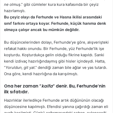
ne olmuş
.” gibi cümleler kura kura kafasında bir çeyiz
hazırlamıştı.
Bu çeyiz olayı da Ferhunde ve Hasna ikilisi arasındaki
sınıf farkını ortaya koyar. Ferhunde, küçük hanıma denk
olmaya çalışır ancak bu mümkün değildir.
Bu düşüncelerinden dolayı, Ferhunde’ye göre, alışverişteki
refakat hakkı onundu. Bir Ferhunde, yüz Ferhunde’lik işe
koşturdu. Koşturdukça gelin olduğu fikrine kapıldı. Sanki
kendi izdivaç hazırlığındaymış gibi hisler içindeydi. Hatta,
”
Yoruldun, git yat
.” dendiği zaman bile ağlar ve yas tutardı.
Ona göre, kendi hazırlığına da karışılmıştı.
Ona her zaman ”
kalfa
” denir. Bu, Ferhunde’nin
ilk sıfatıdır.
Hazırlıklar ilerledikçe Ferhunde artık düğününün olacağı
düşüncesine kapılmıştı. Efendisi yanına çağırdığı zaman eli
ayağı kesilmişti. Çünkü çağırmasındaki sebep, evleneceği