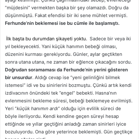
”müjdesini” vermekten başka bir şey olamazdı. Doğru da
düşünmüştü. Fakat efendisi bir iki sene mühlet vermişti.
Ferhunde’nin beklemesi ise bu cümle ile başlamıştı.
İlk başta bu durumdan şikayeti yoktu.
Sadece bir veya iki
yıl bekleyecekti. Yani küçük hanımın bebeği olması,
düzenini kurması gerekiyordu. Günler, aylar geçtikten
sonra utana utana, ne zaman bir eğlence çıkacağını sordu.
Doğrudan soramaması da Ferhunde’nin yerini gösteren
bir unsurdur
. Aldığı cevap ise ”yeni gelinliğini bilmek
istemesi” idi ve bu sinirlerini bozmuştu. Çünkü artık kendi
izdivacının önündeki tek ”engel” bebekti. Hasna’nın
evlenmesini bekleme süresi, bebeği beklemeye evrilmişti.
Yeri ”
küçük hanımın
ardı
” olduğu için evlilik süreci de
böyle ilerliyordu. Kendi kendine geçen süreyi hesap
ettiğinde ve yıllar geçtiğini anladığı zaman sinirleri iyice
bozuluyordu. Ona göre yeterince beklemişti. Gün geçtikçe