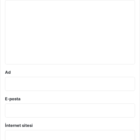
Y
o
r
u
m
*
Ad
E-posta
İnternet sitesi