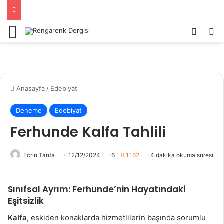
Menü
Kayıt 
Ar
Anasayfa
/
Edebiyat
Deneme
Edebiyat
Ferhunde Kalfa Tahlili
Ecrin Tanta
12/12/2024
6
1.162
4 dakika okuma süresi
Sınıfsal Ayrım: Ferhunde’nin Hayatındaki
Eşitsizlik
Kalfa
, eskiden konaklarda hizmetlilerin başında sorumlu