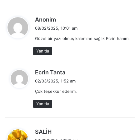
:
d
Anonim
e
08/02/2025, 10:01 am
d
Güzel bir yazı olmuş kalemine sağlık Ecrin hanım.
i
k
Yanıtla
i
:
d
Ecrin Tanta
e
02/03/2025, 1:52 am
d
Çok teşekkür ederim.
i
k
Yanıtla
i
:
d
SALİH
e