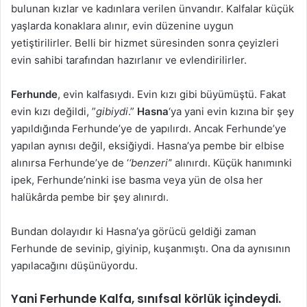
bulunan kızlar ve kadınlara verilen ünvandır. Kalfalar küçük
yaşlarda konaklara alınır, evin düzenine uygun
yetiştirilirler. Belli bir hizmet süresinden sonra çeyizleri
evin sahibi tarafından hazırlanır ve evlendirilirler.
Ferhunde
, evin kalfasıydı. Evin kızı gibi büyümüştü. Fakat
evin kızı değildi, ”
gibiydi
.”
Hasna
‘ya
yani evin kızına bir şey
yapıldığında Ferhunde’ye de yapılırdı. Ancak Ferhunde’ye
yapılan aynısı değil, eksiğiydi. Hasna’ya pembe bir elbise
alınırsa Ferhunde’ye de ‘
‘benzeri’
‘ alınırdı. Küçük hanımınki
ipek, Ferhunde’ninki ise basma veya yün de olsa her
halükârda pembe bir şey alınırdı.
Bundan dolayıdır ki Hasna’ya görücü geldiği zaman
Ferhunde de sevinip, giyinip, kuşanmıştı. Ona da aynısının
yapılacağını düşünüyordu.
Yani Ferhunde Kalfa, sınıfsal körlük içindeydi.