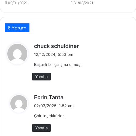
09/01/2021
31/08/2021
6 Yorum
d
chuck schuldiner
e
12/12/2024, 5:53 pm
d
Başarılı bir çalışma olmuş.
i
k
Yanıtla
i
:
d
Ecrin Tanta
e
02/03/2025, 1:52 am
d
Çok teşekkürler.
i
k
Yanıtla
i