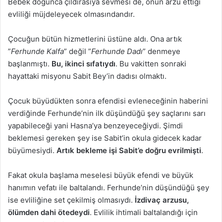
Bebek doğunca çıldırasıya sevmesi de, onun arzu ettiği
evliliği müjdeleyecek olmasındandır.
Çocuğun bütün hizmetlerini üstüne aldı. Ona artık
”
Ferhunde Kalfa
” değil ”
Ferhunde Dadı
” denmeye
başlanmıştı.
Bu, ikinci sıfatıydı
. Bu vakitten sonraki
hayattaki misyonu Sabit Bey’in dadısı olmaktı.
Çocuk büyüdükten sonra efendisi evleneceğinin haberini
verdiğinde Ferhunde’nin ilk düşündüğü şey saçlarını sarı
yapabileceği yani Hasna’ya benzeyeceğiydi. Şimdi
beklemesi gereken şey ise Sabit’in okula gidecek kadar
büyümesiydi.
Artık bekleme işi Sabit’e doğru evrilmişti
.
Fakat okula başlama meselesi büyük efendi ve büyük
hanımın vefatı ile baltalandı. Ferhunde’nin düşündüğü şey
ise evliliğine set çekilmiş olmasıydı.
İzdivaç arzusu,
ölümden dahi ötedeydi
. Evlilik ihtimali baltalandığı için