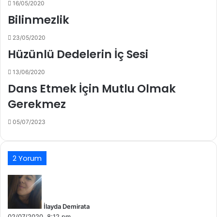
16/05/2020
Bilinmezlik
23/05/2020
Hüzünlü Dedelerin İç Sesi
13/06/2020
Dans Etmek İçin Mutlu Olmak
Gerekmez
05/07/2023
2 Yorum
d
e
d
İlayda Demirata
i
02/07/2020, 8:12 pm