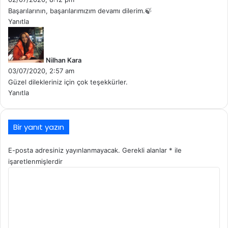
k
Başarılarının, başarılarımızım devamı dilerim.🍃
i
Yanıtla
:
d
e
d
Nilhan Kara
i
03/07/2020, 2:57 am
k
Güzel dilekleriniz için çok teşekkürler.
i
Yanıtla
:
Bir yanıt yazın
E-posta adresiniz yayınlanmayacak.
Gerekli alanlar
*
ile
işaretlenmişlerdir
Y
o
r
u
m