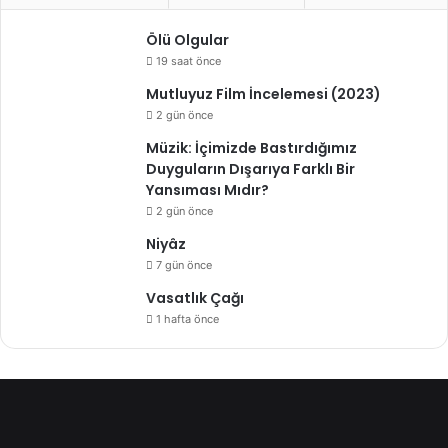
Ölü Olgular
19 saat önce
Mutluyuz Film İncelemesi (2023)
2 gün önce
Müzik: İçimizde Bastırdığımız
Duyguların Dışarıya Farklı Bir
Yansıması Mıdır?
2 gün önce
Niyâz
7 gün önce
Vasatlık Çağı
1 hafta önce