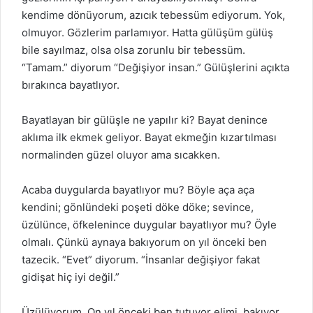
kendime dönüyorum, azıcık tebessüm ediyorum. Yok,
olmuyor. Gözlerim parlamıyor. Hatta gülüşüm gülüş
bile sayılmaz, olsa olsa zorunlu bir tebessüm.
“Tamam.” diyorum “Değişiyor insan.” Gülüşlerini açıkta
bırakınca bayatlıyor.
Bayatlayan bir gülüşle ne yapılır ki? Bayat denince
aklıma ilk ekmek geliyor. Bayat ekmeğin kızartılması
normalinden güzel oluyor ama sıcakken.
Acaba duygularda bayatlıyor mu? Böyle aça aça
kendini; gönlündeki poşeti döke döke; sevince,
üzülünce, öfkelenince duygular bayatlıyor mu? Öyle
olmalı. Çünkü aynaya bakıyorum on yıl önceki ben
tazecik. “Evet” diyorum. “İnsanlar değişiyor fakat
gidişat hiç iyi değil.”
Üzülüyorum. On yıl önceki ben tutuyor elimi, bakıyor