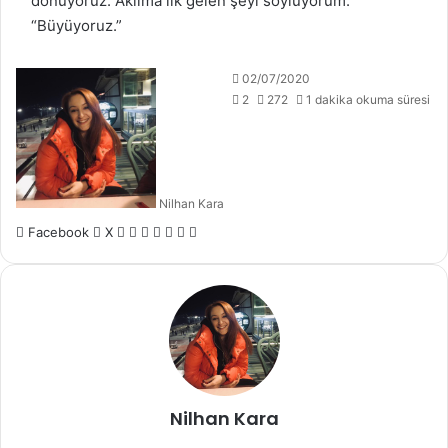
dönüyoruz. Aklıma ilk gelen şeyi söylüyorum.
“Büyüyoruz.”
02/07/2020
2
272
1 dakika okuma süresi
Nilhan Kara
LinkedIn
Tumblr
Pinterest
Reddit
VKontakte
E-
Yazdır
Facebook
X
Posta
ile
paylaş
Nilhan Kara