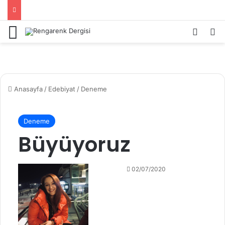
Menü
Kayıt 
Ar
Anasayfa
/
Edebiyat
/
Deneme
Deneme
Büyüyoruz
02/07/2020