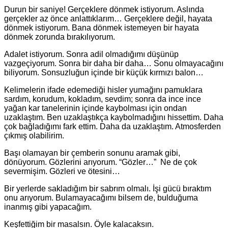
Durun bir saniye! Gerçeklere dönmek istiyorum. Aslında
gerçekler az önce anlattıklarım… Gerçeklere değil, hayata
dönmek istiyorum. Bana dönmek istemeyen bir hayata
dönmek zorunda bırakılıyorum.
Adalet istiyorum. Sonra adil olmadığımı düşünüp
vazgeçiyorum. Sonra bir daha bir daha… Sonu olmayacağını
biliyorum. Sonsuzluğun içinde bir küçük kırmızı balon…
Kelimelerin ifade edemediği hisler yumağını pamuklara
sardım, korudum, kokladım, sevdim; sonra da ince ince
yağan kar tanelerinin içinde kaybolması için ondan
uzaklaştım. Ben uzaklaştıkça kaybolmadığını hissettim. Daha
çok bağladığımı fark ettim. Daha da uzaklaştım. Atmosferden
çıkmış olabilirim.
Başı olamayan bir çemberin sonunu aramak gibi,
dönüyorum. Gözlerini arıyorum. “Gözler…” Ne de çok
severmişim. Gözleri ve ötesini…
Bir yerlerde sakladığım bir sabrım olmalı. İşi gücü bıraktım
onu arıyorum. Bulamayacağımı bilsem de, bulduğuma
inanmış gibi yapacağım.
Keşfettiğim bir masalsın. Öyle kalacaksın.