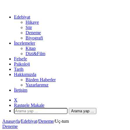
Edebiyat
Hikaye
Şiir
Deneme
Biyografi
İncelemeler
Kitap
Dizi&Film
Felsefe
Psikoloji
Tarih
Hakkımızda
Bizden Haberler
Yazarlarımız
İletişim
X
Rastgele Makale
Arama yap ...
Anasayfa
/
Edebiyat
/
Deneme
/
Uç-tum
Deneme