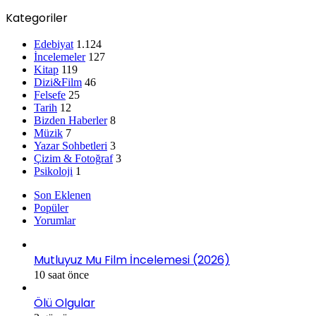
Kategoriler
Edebiyat
1.124
İncelemeler
127
Kitap
119
Dizi&Film
46
Felsefe
25
Tarih
12
Bizden Haberler
8
Müzik
7
Yazar Sohbetleri
3
Çizim & Fotoğraf
3
Psikoloji
1
Son Eklenen
Popüler
Yorumlar
Mutluyuz Mu Film İncelemesi (2026)
10 saat önce
Ölü Olgular