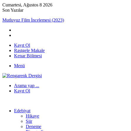
Cumartesi, Ağustos 8 2026
Son Yazılar
Mutluyuz Film İncelemesi (2023)
Kayıt Ol
Rastgele Makale
Kenar Bölmesi
Menü
Arama yap ...
Kayıt Ol
Edebiyat
Hikaye
Şiir
Deneme