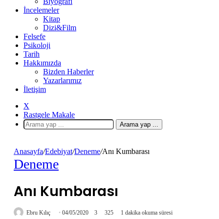
Biyografi
İncelemeler
Kitap
Dizi&Film
Felsefe
Psikoloji
Tarih
Hakkımızda
Bizden Haberler
Yazarlarımız
İletişim
X
Rastgele Makale
Arama yap ...
Anasayfa
/
Edebiyat
/
Deneme
/
Anı Kumbarası
Deneme
Anı Kumbarası
Ebru Kılıç
04/05/2020
3
325
1 dakika okuma süresi