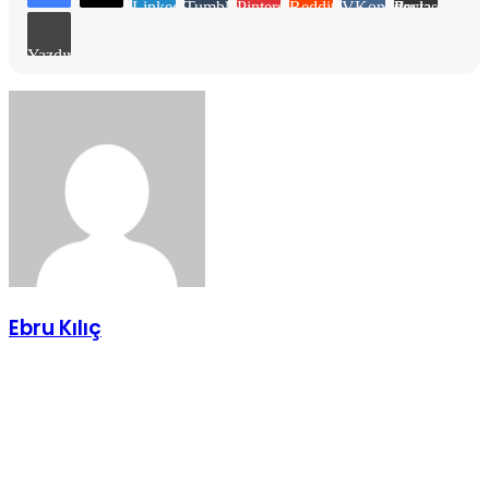
LinkedIn
Tumblr
Pinterest
Reddit
VKontakte
E-Posta ile paylaş
Yazdır
Ebru Kılıç