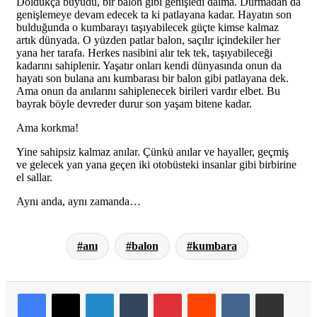
Doldukça büyüdü, bir balon gibi genişledi daima. Durmadan da
genişlemeye devam edecek ta ki patlayana kadar. Hayatın son
bulduğunda o kumbarayı taşıyabilecek güçte kimse kalmaz
artık dünyada. O yüzden patlar balon, saçılır içindekiler her
yana her tarafa. Herkes nasibini alır tek tek, taşıyabileceği
kadarını sahiplenir. Yaşatır onları kendi dünyasında onun da
hayatı son bulana anı kumbarası bir balon gibi patlayana dek.
Ama onun da anılarını sahiplenecek birileri vardır elbet. Bu
bayrak böyle devreder durur son yaşam bitene kadar.
Ama korkma!
Yine sahipsiz kalmaz anılar. Çünkü anılar ve hayaller, geçmiş
ve gelecek yan yana geçen iki otobüsteki insanlar gibi birbirine
el sallar.
Aynı anda, aynı zamanda…
anı
balon
kumbara