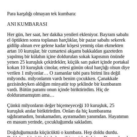
Para karşılığı olmayan tek kumbara:
ANI KUMBARASI
Her gün, her saat, her dakika yenileri ekleniyor. Bayram sabahı
el öptükten sonra toplanan harçlıklar, bir pazar sabahı sekerek
gidilip alınan eve gelene kadar köşesi yenmiş olan ekmekten
artan 10 kuruşlar, bir cumartesi akşamı bakkaldan gazeteden
yapılmış bir külahın içine doldurulan sokak kapısının önünde
yenen 25 kuruşluk çekirdekler, küçük sarı paket içinde portakal
kokan 10 kuruşluk cinolar, ertesi günün okul harçlığı olsun diye
verilen 1 milyonlar… O zamanlar tabi para birimi lira değil
milyondu. milyonlarım vardı benim çocukken. Çanakkale
gezisindeyken aldığım minyatür top şeklinde bir kumbaram
vardı. Bütün paramı onun içinde biriktirirdim. Hiç de
dolduramamıştım ama…
Çünkü milyonların değer biçemeyeceği 10 kuruşluk, 25
kuruşluk anılar biriktirirdim. Onları da hiç kumbarama
sığdıramadım, bırakamadım, ayıramadım yanımdan. Hayatımın
en masum yerinde, çocukluğumda sakladım.
Doğduğumuzda küçücüktü o kumbara. Hep doldu durdu.