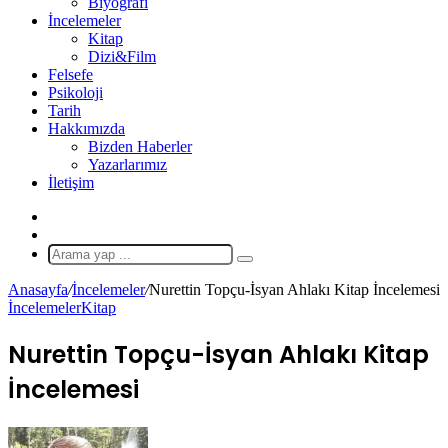
Biyografi
İncelemeler
Kitap
Dizi&Film
Felsefe
Psikoloji
Tarih
Hakkımızda
Bizden Haberler
Yazarlarımız
İletişim
X
Rastgele
Makale
Arama
yap
Anasayfa
/
İncelemeler
/
Nurettin Topçu-İsyan Ahlakı Kitap İncelemesi
...
İncelemeler
Kitap
Nurettin Topçu-İsyan Ahlakı Kitap
İncelemesi