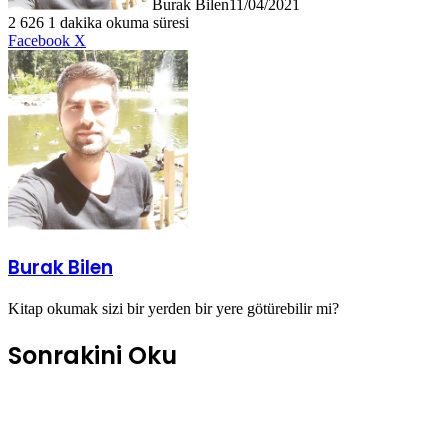
Burak Bilen
11/04/2021
2
626
1 dakika okuma süresi
LinkedIn
Tumblr
Pinterest
Reddit
VKontakte
E-
Yazdır
Facebook
X
Posta
ile
paylaş
Burak Bilen
Kitap okumak sizi bir yerden bir yere götürebilir mi?
Sonrakini Oku