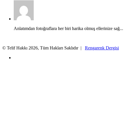
Anlatımdan fotoğraflara her biri harika olmuş ellerinize sağ...
© Telif Hakkı 2026, Tüm Hakları Saklıdır |
Rengarenk Dergisi
X
Facebook
X
WhatsApp
Telegram
Başa
dön
tuşu