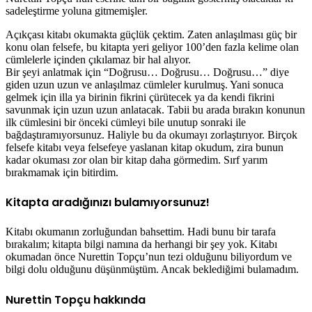
sadeleştirme yoluna gitmemişler.
Açıkçası kitabı okumakta güçlük çektim. Zaten anlaşılması güç bir
konu olan felsefe, bu kitapta yeri geliyor 100’den fazla kelime olan
cümlelerle içinden çıkılamaz bir hal alıyor.
Bir şeyi anlatmak için “Doğrusu… Doğrusu… Doğrusu…” diye
giden uzun uzun ve anlaşılmaz cümleler kurulmuş. Yani sonuca
gelmek için illa ya birinin fikrini çürütecek ya da kendi fikrini
savunmak için uzun uzun anlatacak. Tabii bu arada bırakın konunun
ilk cümlesini bir önceki cümleyi bile unutup sonraki ile
bağdaştıramıyorsunuz. Haliyle bu da okumayı zorlaştırıyor. Birçok
felsefe kitabı veya felsefeye yaslanan kitap okudum, zira bunun
kadar okuması zor olan bir kitap daha görmedim. Sırf yarım
bırakmamak için bitirdim.
Kitapta aradığınızı bulamıyorsunuz!
Kitabı okumanın zorluğundan bahsettim. Hadi bunu bir tarafa
bırakalım; kitapta bilgi namına da herhangi bir şey yok. Kitabı
okumadan önce Nurettin Topçu’nun tezi olduğunu biliyordum ve
bilgi dolu olduğunu düşünmüştüm. Ancak beklediğimi bulamadım.
Nurettin Topçu hakkında