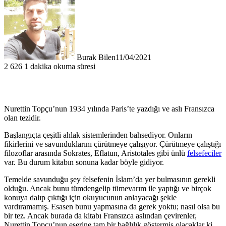
Burak Bilen
11/04/2021
2
626
1 dakika okuma süresi
Nurettin Topçu’nun 1934 yılında Paris’te yazdığı ve aslı Fransızca
olan tezidir.
Başlangıçta çeşitli ahlak sistemlerinden bahsediyor. Onların
fikirlerini ve savunduklarını çürütmeye çalışıyor. Çürütmeye çalıştığı
filozoflar arasında Sokrates, Eflatun, Aristotales gibi ünlü
felsefeciler
var. Bu durum kitabın sonuna kadar böyle gidiyor.
Temelde savunduğu şey felsefenin İslam’da yer bulmasının gerekli
olduğu. Ancak bunu tümdengelip tümevarım ile yaptığı ve birçok
konuya dalıp çıktığı için okuyucunun anlayacağı şekle
vardıramamış. Esasen bunu yapmasına da gerek yoktu; nasıl olsa bu
bir tez. Ancak burada da kitabı Fransızca aslından çevirenler,
Nurettin Topçu’nun eserine tam bir bağlılık göstermiş olacaklar ki