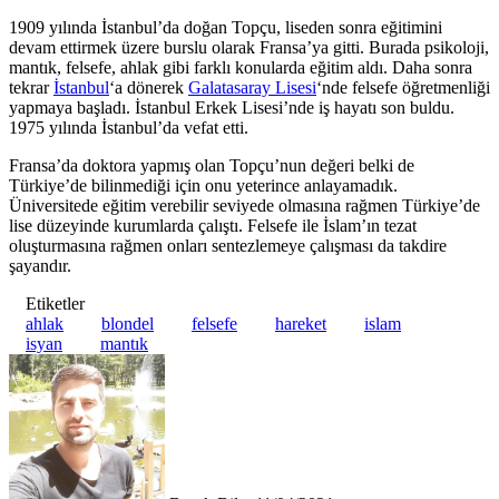
1909 yılında İstanbul’da doğan Topçu, liseden sonra eğitimini
devam ettirmek üzere burslu olarak Fransa’ya gitti. Burada psikoloji,
mantık, felsefe, ahlak gibi farklı konularda eğitim aldı. Daha sonra
tekrar
İstanbul
‘a dönerek
Galatasaray Lisesi
‘nde felsefe öğretmenliği
yapmaya başladı. İstanbul Erkek Lisesi’nde iş hayatı son buldu.
1975 yılında İstanbul’da vefat etti.
Fransa’da doktora yapmış olan Topçu’nun değeri belki de
Türkiye’de bilinmediği için onu yeterince anlayamadık.
Üniversitede eğitim verebilir seviyede olmasına rağmen Türkiye’de
lise düzeyinde kurumlarda çalıştı. Felsefe ile İslam’ın tezat
oluşturmasına rağmen onları sentezlemeye çalışması da takdire
şayandır.
Etiketler
ahlak
blondel
felsefe
hareket
islam
isyan
mantık