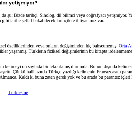
nlar yetişmiyor?
O da şu: Bizde tarihçi, Sinolog, dil bilimci veya coğrafyacı yetişmiyor
ibi tarihe şeffaf bakabilecek tarihçilere ihtiyacımız var.
iksel özelliklerinden veya onların değişiminden hiç bahsetmemiş.
Orta A
ilikler yaşanmış. Türklerin fiziksel değişimlerinin bu kitapta irdelenmeme
ynı kelimeyi on sayfada bir tekrarlamış durumda. Bunun dışında kelimen
şaşırttı. Çünkü halihazırda Türkçe yazdığı kelimenin Fransızcasını par
in Almanca. Kaldı ki buna zaten gerek yok ve bu arada bu parantez içleri
Türkleşme