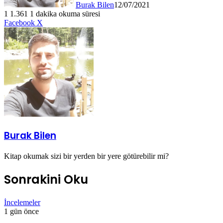
Burak Bilen
12/07/2021
1
1.361
1 dakika okuma süresi
LinkedIn
Tumblr
Pinterest
Reddit
VKontakte
E-
Yazdır
Facebook
X
Posta
ile
paylaş
Burak Bilen
Kitap okumak sizi bir yerden bir yere götürebilir mi?
Sonrakini Oku
İncelemeler
1 gün önce