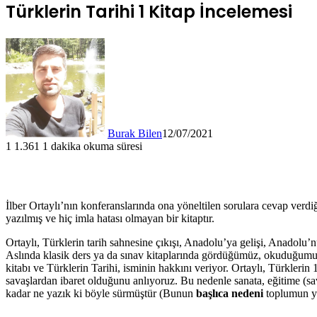
Türklerin Tarihi 1 Kitap İncelemesi
Burak Bilen
12/07/2021
1
1.361
1 dakika okuma süresi
İlber Ortaylı’nın konferanslarında ona yöneltilen sorulara cevap verdi
yazılmış ve hiç imla hatası olmayan bir kitaptır.
Ortaylı, Türklerin tarih sahnesine çıkışı, Anadolu’ya gelişi, Anadolu’nu
Aslında klasik ders ya da sınav kitaplarında gördüğümüz, okuduğumuz o
kitabı ve Türklerin Tarihi, isminin hakkını veriyor. Ortaylı, Türklerin 
savaşlardan ibaret olduğunu anlıyoruz. Bu nedenle sanata, eğitime (s
kadar ne yazık ki böyle sürmüştür (Bunun
başlıca nedeni
toplumun ye