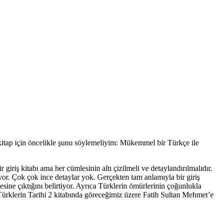
lk kitap için öncelikle şunu söylemeliyim: Mükemmel bir Türkçe ile
giriş kitabı ama her cümlesinin altı çizilmeli ve detaylandırılmalıdır.
yor. Çok çok ince detaylar yok. Gerçekten tam anlamıyla bir giriş
nesine çıktığını belirtiyor. Ayrıca Türklerin ömürlerinin çoğunlukla
 Türklerin Tarihi 2 kitabında göreceğimiz üzere Fatih Sultan Mehmet’e