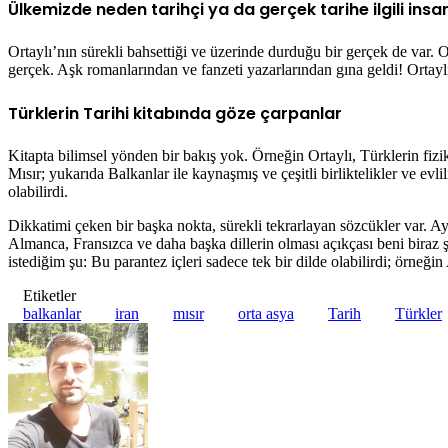
Ülkemizde neden tarihçi ya da gerçek tarihe ilgili insa
Ortaylı’nın sürekli bahsettiği ve üzerinde durduğu bir gerçek de var. 
gerçek. Aşk romanlarından ve fanzeti yazarlarından gına geldi! Ortaylı g
Türklerin Tarihi kitabında göze çarpanlar
Kitapta bilimsel yönden bir bakış yok. Örneğin Ortaylı, Türklerin fiz
Mısır; yukarıda Balkanlar ile kaynaşmış ve çeşitli birliktelikler ve evl
olabilirdi.
Dikkatimi çeken bir başka nokta, sürekli tekrarlayan sözcükler var. A
Almanca, Fransızca ve daha başka dillerin olması açıkçası beni biraz 
istediğim şu: Bu parantez içleri sadece tek bir dilde olabilirdi; örneğ
Etiketler
balkanlar
iran
mısır
orta asya
Tarih
Türkler