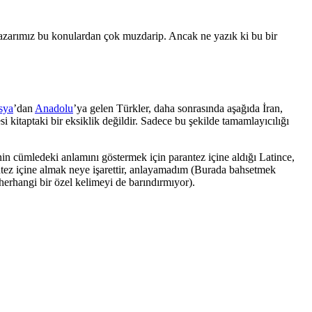
. Yazarımız bu konulardan çok muzdarip. Ancak ne yazık ki bu bir
sya
’dan
Anadolu
’ya gelen Türkler, daha sonrasında aşağıda İran,
si kitaptaki bir eksiklik değildir. Sadece bu şekilde tamamlayıcılığı
in cümledeki anlamını göstermek için parantez içine aldığı Latince,
antez içine almak neye işarettir, anlayamadım (Burada bahsetmek
 herhangi bir özel kelimeyi de barındırmıyor).