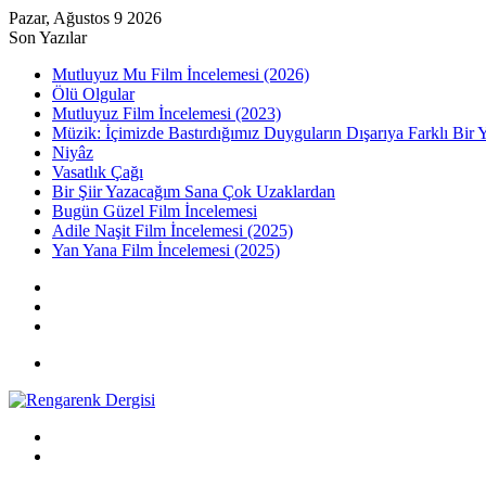
Pazar, Ağustos 9 2026
Son Yazılar
Mutluyuz Mu Film İncelemesi (2026)
Ölü Olgular
Mutluyuz Film İncelemesi (2023)
Müzik: İçimizde Bastırdığımız Duyguların Dışarıya Farklı Bir 
Niyâz
Vasatlık Çağı
Bir Şiir Yazacağım Sana Çok Uzaklardan
Bugün Güzel Film İncelemesi
Adile Naşit Film İncelemesi (2025)
Yan Yana Film İncelemesi (2025)
Kayıt
Ol
Rastgele
Makale
Kenar
Bölmesi
Menü
Arama
yap
Kayıt
...
Ol