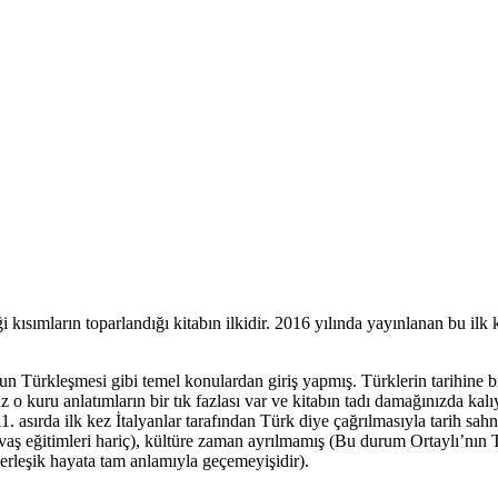
ği kısımların toparlandığı kitabın ilkidir. 2016 yılında yayınlanan bu i
n Türkleşmesi gibi temel konulardan giriş yapmış. Türklerin tarihine bir 
 kuru anlatımların bir tık fazlası var ve kitabın tadı damağınızda kalı
11. asırda ilk kez İtalyanlar tarafından Türk diye çağrılmasıyla tarih sah
avaş eğitimleri hariç), kültüre zaman ayrılmamış (Bu durum Ortaylı’nın
rleşik hayata tam anlamıyla geçemeyişidir).