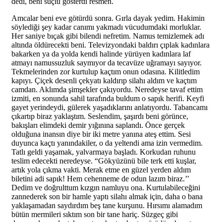
dedi, beni suçlu gösterdi resmen.
Amcalar beni eve götürdü sonra. Gırla dayak yedim. Hakimin
söylediği şey kadar canımı yakmadı vücudumdaki morluklar.
Her saniye bıçak gibi bilendi nefretim. Namus temizlemek adı
altında öldürecekti beni. Televizyondaki baldırı çıplak kadınlara
bakarken ya da yolda kendi halinde yürüyen kadınlara laf
atmayı namussuzluk saymıyor da tecavüze uğramayı sayıyor.
Tekmelerinden zor kurtulup kaçtım onun odasına. Kilitledim
kapıyı. Çiçek desenli çekyatı kaldırıp silahı aldım ve kaçtım
camdan. Aklımda şimşekler çakıyordu. Neredeyse tavaf ettim
izmiti, en sonunda sahil tarafında buldum o sapık herifi. Keyfi
gayet yerindeydi, gülerek yaşadıklarını anlatıyordu. Tabancamı
çıkartıp biraz yaklaştım. Seslendim, şaşırdı beni görünce,
bakışları elimdeki demir yığınına saplandı. Önce gerçek
olduğuna inansın diye bir iki metre yanına ateş ettim. Sesi
duyunca kaçtı yanındakiler, o da yeltendi ama izin vermedim.
Tatlı geldi yaşamak, yalvarmaya başladı. Korkudan ruhunu
teslim edecekti neredeyse. “Gökyüzünü bile terk etti kuşlar,
artık yola çıkma vakti. Merak etme en güzel yerden aldım
biletini adi sapık! Hem cehenneme de odun lazım biraz.’’
Dedim ve doğrulttum kızgın namluyu ona. Kurtulabileceğini
zannederek son bir hamle yaptı silahı almak için, daha o bana
yaklaşamadan saydırdım beş tane kurşunu. Hırsımı alamadım
bütün mermileri sıktım son bir tane hariç. Süzgeç gibi