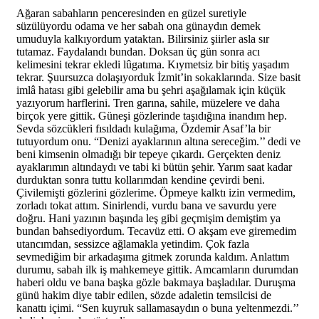
Ağaran sabahların penceresinden en güzel suretiyle
süzülüyordu odama ve her sabah ona günaydın demek
umuduyla kalkıyordum yataktan. Bilirsiniz şiirler asla sır
tutamaz. Faydalandı bundan. Doksan üç gün sonra acı
kelimesini tekrar ekledi lûgatıma. Kıymetsiz bir bitiş yaşadım
tekrar. Şuursuzca dolaşıyorduk İzmit’in sokaklarında. Size basit
imlâ hatası gibi gelebilir ama bu şehri aşağılamak için küçük
yazıyorum harflerini. Tren garına, sahile, müzelere ve daha
birçok yere gittik. Güneşi gözlerinde taşıdığına inandım hep.
Sevda sözcükleri fısıldadı kulağıma, Özdemir Asaf’la bir
tutuyordum onu. “Denizi ayaklarının altına sereceğim.’’ dedi ve
beni kimsenin olmadığı bir tepeye çıkardı. Gerçekten deniz
ayaklarımın altındaydı ve tabi ki bütün şehir. Yarım saat kadar
durduktan sonra tuttu kollarımdan kendine çevirdi beni.
Çivilemişti gözlerini gözlerime. Öpmeye kalktı izin vermedim,
zorladı tokat attım. Sinirlendi, vurdu bana ve savurdu yere
doğru. Hani yazının başında leş gibi geçmişim demiştim ya
bundan bahsediyordum. Tecavüz etti. O akşam eve giremedim
utancımdan, sessizce ağlamakla yetindim. Çok fazla
sevmediğim bir arkadaşıma gitmek zorunda kaldım. Anlattım
durumu, sabah ilk iş mahkemeye gittik. Amcamların durumdan
haberi oldu ve bana başka gözle bakmaya başladılar. Duruşma
günü hakim diye tabir edilen, sözde adaletin temsilcisi de
kanattı içimi. “Sen kuyruk sallamasaydın o buna yeltenmezdi.’’