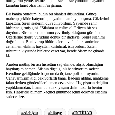
duruyordu yerde, tekme atıp aheste aheste yürüdüm hayatımı
karartan lanet olası İzmit’in garına.
Bir banka oturdum, bütün bu olanları düşündüm. Güneş
mahcup şekilde batıyordu, dayadım namluyu başıma. Gözlerimi
kapattım. Siren seslerini duyabiliyordum. Sayemde şehir
birbirine girmiş gibi. “Silahını at teslim ol!’’ diyen bir ses
duydum. Birden her tarafımın çevrilmiş olduğunu gördüm.
Üzerlerine doğru yürüdüm donuk bir ifadeyle. Sonra silahımı
doğrulttum. Beni vurup öldürmelerini ve bu her santimine
cehennem ekilmiş hayattan kurtulmak istiyordum. Zaten
ruhumun kıyısında binlerce ceset var, bende ölsem ne çıkardı
ki.
Aniden müthiş bir acı hissettim sağ elimde, alışık olmadığım
bayılmışım hemen. Silahın düştüğünü hatırlıyorum sadece.
Kendime geldiğimde başucumda üç tane polis duruyordu.
Canavarmışım gibi bakıyorlardı bana. İfademi aldılar, mahkeme
falan derken gönderdiler hemen cezaevine. Hiç pişman değilim
yaptıklarımdan. İnanın buradaki yaşam daha huzurlu benim
için. Hapisteki bilmem kaçıncı günümde içimi dökmek istedim
sadece size.
edebiyat
hikaye
İNTİHAR