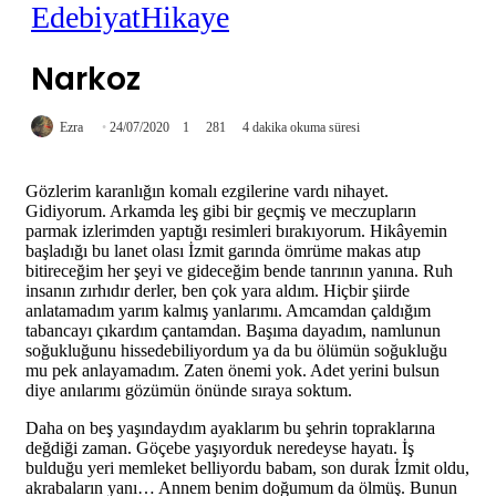
Edebiyat
Hikaye
Narkoz
Ezra
24/07/2020
1
281
4 dakika okuma süresi
Gözlerim karanlığın komalı ezgilerine vardı nihayet.
Gidiyorum. Arkamda leş gibi bir geçmiş ve meczupların
parmak izlerimden yaptığı resimleri bırakıyorum. Hikâyemin
başladığı bu lanet olası İzmit garında ömrüme makas atıp
bitireceğim her şeyi ve gideceğim bende tanrının yanına. Ruh
insanın zırhıdır derler, ben çok yara aldım. Hiçbir şiirde
anlatamadım yarım kalmış yanlarımı. Amcamdan çaldığım
tabancayı çıkardım çantamdan. Başıma dayadım, namlunun
soğukluğunu hissedebiliyordum ya da bu ölümün soğukluğu
mu pek anlayamadım. Zaten önemi yok. Adet yerini bulsun
diye anılarımı gözümün önünde sıraya soktum.
Daha on beş yaşındaydım ayaklarım bu şehrin topraklarına
değdiği zaman. Göçebe yaşıyorduk neredeyse hayatı. İş
bulduğu yeri memleket belliyordu babam, son durak İzmit oldu,
akrabaların yanı… Annem benim doğumum da ölmüş. Bunun