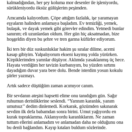
kalmadığından, her şey koluma mor desenler ile işleniyordu,
sürükleniyordu öksüz gülüşlerim peşimden.
Amcamda kalıyordum. Çöpe attığım fazlalık, işe yaramayan
eşyaların halinden anlamaya başladım. Ev temizliği, yemek,
bulaşık, ve dayak yemek gibi görevler edindim. Yetmedi bunlar
sanırım; eli uzunlardan oldum. Her gün hiç aksatmadan, bize
hoşgeldin diyen bu şehre ve tren garına küfürler ediyorum.
İki ters bir düz suskunluklar hakim şu sıralar dilime, acemi
kasap gibiyim. Yalpalıyorum ekseni kaymış yolda yürürken.
Kirpiklerimden yarınlar düşüyor. Aklımda yasaklanmış üç hece.
Hayata verdiğim her tavizin kurbanıyım, bu yüzden sırtımı
dayadığım duvar yara bere dolu. Bende isterdim yosun kokulu
şiirler yazmayı.
Artık sadece düştüğüm zaman acımıyor canım.
Bir sevdanın ateşini hapsetti elime onu tanıdığım gün. Sağır
ruhumun derinliklerine seslendi. “Yarınım karanlık, yanım
umutsuz’’ dedim dinlemedi. Korkarak, gözümden sakınarak
sevdim ilk defa babamdan sonra birini. Umut yağıyordu en
kurak topraklarıma. Aklanıyordu karanlıklarım. Ne zaman
tuttum ellerini anlamadım ve anlamadan daha ne olduğunu ona
bu denli bağlandım. Kayıp kıtaları buldum sözlerinde.