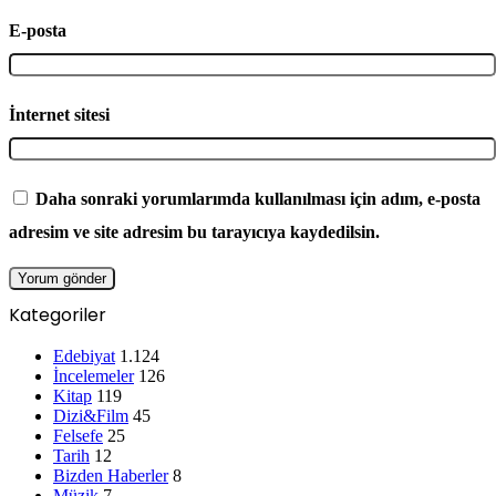
E-posta
İnternet sitesi
Daha sonraki yorumlarımda kullanılması için adım, e-posta
adresim ve site adresim bu tarayıcıya kaydedilsin.
Kategoriler
Edebiyat
1.124
İncelemeler
126
Kitap
119
Dizi&Film
45
Felsefe
25
Tarih
12
Bizden Haberler
8
Müzik
7