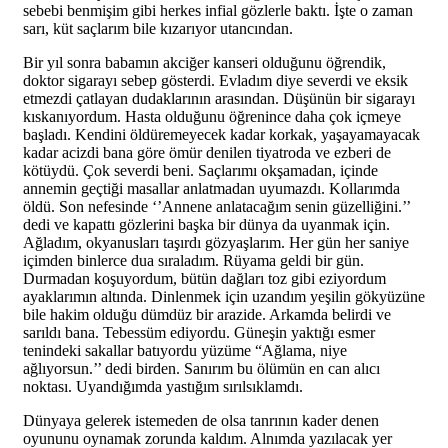
sebebi benmişim gibi herkes infial gözlerle baktı. İşte o zaman
sarı, küt saçlarım bile kızarıyor utancından.
Bir yıl sonra babamın akciğer kanseri olduğunu öğrendik,
doktor sigarayı sebep gösterdi. Evladım diye severdi ve eksik
etmezdi çatlayan dudaklarının arasından. Düşünün bir sigarayı
kıskanıyordum. Hasta olduğunu öğrenince daha çok içmeye
başladı. Kendini öldüremeyecek kadar korkak, yaşayamayacak
kadar acizdi bana göre ömür denilen tiyatroda ve ezberi de
kötüydü. Çok severdi beni. Saçlarımı okşamadan, içinde
annemin geçtiği masallar anlatmadan uyumazdı. Kollarımda
öldü. Son nefesinde ‘’Annene anlatacağım senin güzelliğini.’’
dedi ve kapattı gözlerini başka bir dünya da uyanmak için.
Ağladım, okyanusları taşırdı gözyaşlarım. Her gün her saniye
içimden binlerce dua sıraladım. Rüyama geldi bir gün.
Durmadan koşuyordum, bütün dağları toz gibi eziyordum
ayaklarımın altında. Dinlenmek için uzandım yeşilin gökyüzüne
bile hakim olduğu dümdüz bir arazide. Arkamda belirdi ve
sarıldı bana. Tebessüm ediyordu. Güneşin yaktığı esmer
tenindeki sakallar batıyordu yüzüme “Ağlama, niye
ağlıyorsun.’’ dedi birden. Sanırım bu ölümün en can alıcı
noktası. Uyandığımda yastığım sırılsıklamdı.
Dünyaya gelerek istemeden de olsa tanrının kader denen
oyununu oynamak zorunda kaldım. Alnımda yazılacak yer