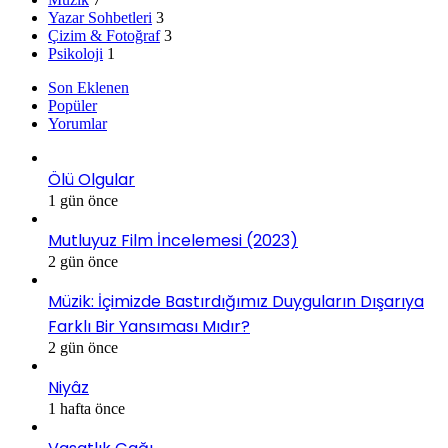
Yazar Sohbetleri
3
Çizim & Fotoğraf
3
Psikoloji
1
Son Eklenen
Popüler
Yorumlar
Ölü Olgular
1 gün önce
Mutluyuz Film İncelemesi (2023)
2 gün önce
Müzik: İçimizde Bastırdığımız Duyguların Dışarıya
Farklı Bir Yansıması Mıdır?
2 gün önce
Niyâz
1 hafta önce