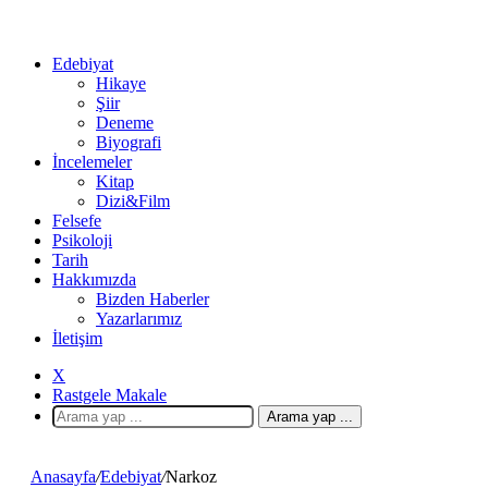
Edebiyat
Hikaye
Şiir
Deneme
Biyografi
İncelemeler
Kitap
Dizi&Film
Felsefe
Psikoloji
Tarih
Hakkımızda
Bizden Haberler
Yazarlarımız
İletişim
X
Rastgele Makale
Arama yap ...
Anasayfa
/
Edebiyat
/
Narkoz