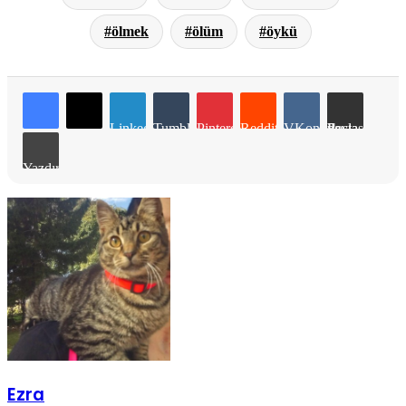
ölmek
ölüm
öykü
LinkedIn
Tumblr
Pinterest
Reddit
VKontakte
E-Posta ile paylaş
Yazdır
Ezra