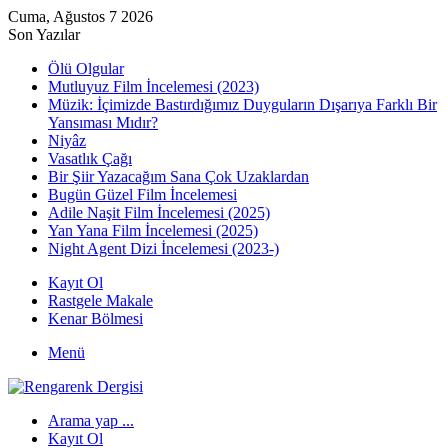
Cuma, Ağustos 7 2026
Son Yazılar
Ölü Olgular
Mutluyuz Film İncelemesi (2023)
Müzik: İçimizde Bastırdığımız Duyguların Dışarıya Farklı Bir
Yansıması Mıdır?
Niyâz
Vasatlık Çağı
Bir Şiir Yazacağım Sana Çok Uzaklardan
Bugün Güzel Film İncelemesi
Adile Naşit Film İncelemesi (2025)
Yan Yana Film İncelemesi (2025)
Night Agent Dizi İncelemesi (2023-)
Kayıt Ol
Rastgele Makale
Kenar Bölmesi
Menü
Arama yap ...
Kayıt Ol