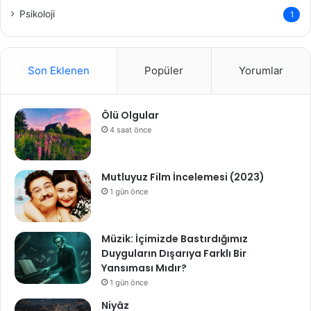
Psikoloji
1
Son Eklenen
Popüler
Yorumlar
Ölü Olgular
4 saat önce
Mutluyuz Film İncelemesi (2023)
1 gün önce
Müzik: İçimizde Bastırdığımız
Duyguların Dışarıya Farklı Bir
Yansıması Mıdır?
1 gün önce
Niyâz