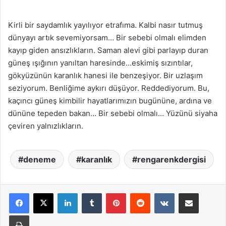
Kirli bir saydamlık yayılıyor etrafıma. Kalbi nasır tutmuş
dünyayı artık sevemiyorsam… Bir sebebi olmalı elimden
kayıp giden ansızlıkların. Saman alevi gibi parlayıp duran
güneş ışığının yanıltan haresinde…eskimiş sızıntılar,
gökyüzünün karanlık hanesi ile benzeşiyor. Bir uzlaşım
seziyorum. Benliğime aykırı düşüyor. Reddediyorum. Bu,
kaçıncı güneş kimbilir hayatlarımızın bugününe, ardına ve
dününe tepeden bakan… Bir sebebi olmalı… Yüzünü siyaha
çeviren yalnızlıkların.
deneme
karanlık
rengarenkdergisi
LinkedIn
Tumblr
Pinterest
Reddit
VKontakte
E-Posta ile paylaş
Yazdır