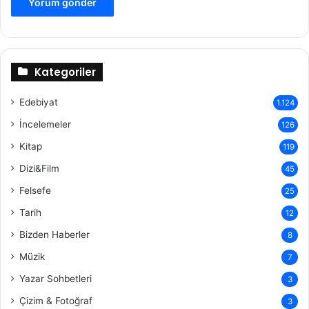
Kategoriler
Edebiyat
1.124
İncelemeler
126
Kitap
119
Dizi&Film
45
Felsefe
25
Tarih
12
Bizden Haberler
8
Müzik
7
Yazar Sohbetleri
3
Çizim & Fotoğraf
3