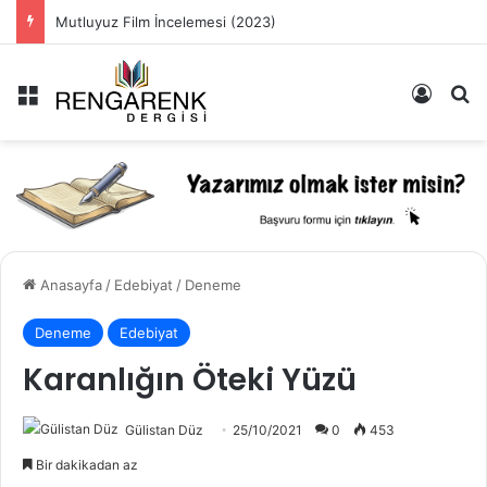
Mutluyuz Film İncelemesi (2023)
Menü
Kayıt 
Ar
Anasayfa
/
Edebiyat
/
Deneme
Deneme
Edebiyat
Karanlığın Öteki Yüzü
Gülistan Düz
25/10/2021
0
453
Bir dakikadan az