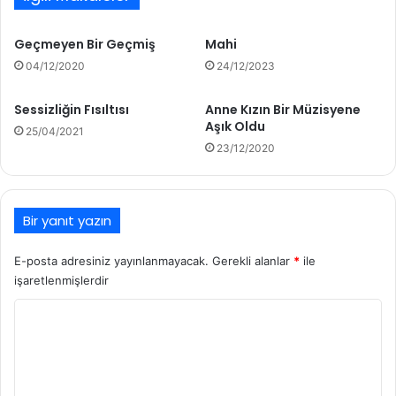
Geçmeyen Bir Geçmiş
Mahi
04/12/2020
24/12/2023
Sessizliğin Fısıltısı
Anne Kızın Bir Müzisyene
Aşık Oldu
25/04/2021
23/12/2020
Bir yanıt yazın
E-posta adresiniz yayınlanmayacak.
Gerekli alanlar
*
ile
işaretlenmişlerdir
Y
o
r
u