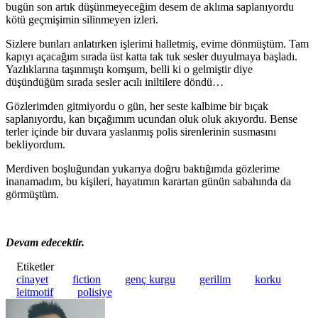
bugün son artık düşünmeyeceğim desem de aklıma saplanıyordu
kötü geçmişimin silinmeyen izleri.
Sizlere bunları anlatırken işlerimi halletmiş, evime dönmüştüm. Tam
kapıyı açacağım sırada üst katta tak tuk sesler duyulmaya başladı.
Yazlıklarına taşınmıştı komşum, belli ki o gelmiştir diye
düşündüğüm sırada sesler acılı iniltilere döndü…
Gözlerimden gitmiyordu o gün, her seste kalbime bir bıçak
saplanıyordu, kan bıçağımım ucundan oluk oluk akıyordu. Bense
terler içinde bir duvara yaslanmış polis sirenlerinin susmasını
bekliyordum.
Merdiven boşluğundan yukarıya doğru baktığımda gözlerime
inanamadım, bu kişileri, hayatımın karartan günün sabahında da
görmüştüm.
Devam edecektir.
Etiketler
cinayet
fiction
genç kurgu
gerilim
korku
leitmotif
polisiye