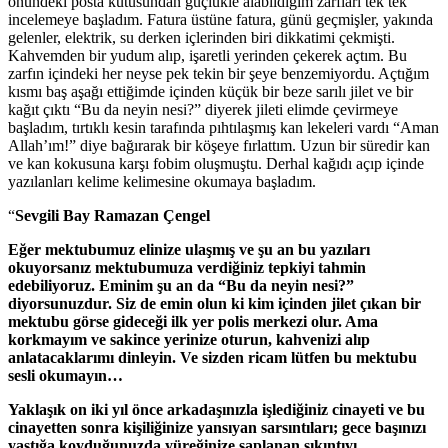
önündeki posta kutusundan güçlükle alabildiğim zarfları tek tek
incelemeye başladım. Fatura üstüne fatura, günü geçmişler, yakında
gelenler, elektrik, su derken içlerinden biri dikkatimi çekmişti.
Kahvemden bir yudum alıp, işaretli yerinden çekerek açtım. Bu
zarfın içindeki her neyse pek tekin bir şeye benzemiyordu. Açtığım
kısmı baş aşağı ettiğimde içinden küçük bir beze sarılı jilet ve bir
kağıt çıktı “Bu da neyin nesi?” diyerek jileti elimde çevirmeye
başladım, tırtıklı kesin tarafında pıhtılaşmış kan lekeleri vardı “Aman
Allah’ım!” diye bağırarak bir köşeye fırlattım. Uzun bir süredir kan
ve kan kokusuna karşı fobim oluşmuştu. Derhal kağıdı açıp içinde
yazılanları kelime kelimesine okumaya başladım.
“
Sevgili Bay Ramazan Çengel
Eğer mektubumuz elinize ulaşmış ve şu an bu yazıları
okuyorsanız mektubumuza verdiğiniz tepkiyi tahmin
edebiliyoruz. Eminim şu an da “Bu da neyin nesi?”
diyorsunuzdur. Siz de emin olun ki kim içinden jilet çıkan bir
mektubu görse gideceği ilk yer polis merkezi olur. Ama
korkmayım ve sakince yerinize oturun, kahvenizi alıp
anlatacaklarımı dinleyin. Ve sizden ricam lütfen bu mektubu
sesli okumayın…
Yaklaşık on iki yıl önce arkadaşınızla işlediğiniz cinayeti ve bu
cinayetten sonra kişiliğinize yansıyan sarsıntıları; gece başınızı
yastığa koyduğunuzda yüreğinize saplanan sıkıntıyı,