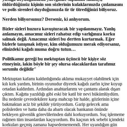
öldürdüğünüz kişinin son sözlerinin kulaklarınızda çınlamasını
ve polis sirenleri duyduğunuzda tir tir titrediğinizi biliyoruz.
Nerden biliyorsunuz? Derseniz, ki anlıyorum.
Bizler sizleri huzura kavuşturacak bir yapılanmayız. Yanlış
anlamayın, amacımız sizleri rahatsız edip varlığınıza korku
salmak değil. Amacımız sizleri bu dertten kurtarmak. Eğer
bizlerle tanışmak istiyor, kim olduğumuzu merak ediyorsanız,
elinizdeki kağıdı muma doğru tutun…
Politikamız gereği bu mektuptan üçüncü bir kişiye söz
etmeyiniz, lakin böyle bir şey olursa olacaklardan tarafımız
sorumlu değildir
”
Mektuptan kafamı kaldırdığımda aklıma mukayyet olabilmek için
kılı kırk yardım, birinin oyunudur diyerek kağıdı zarfın içine koyup
ortadan kaldırdım. Ardından anahtarlarımı ve çantamı alarak dışarı
çıktım. Kağıtta yazıldığı gibi eski bir katil bir nevi hükümlüydüm.
Bu nedenle çevredekilere karşı mahcup bir halde, gözlerinin içine
bakmaktan aciz bir şekilde yürüyordum. Garip gelecek ama
polislerden ve hatta daha da abartı olacak bankanın önünde
bekleyen güvenlik görevlilerinden dahi korkuyordum. Suç işlememe
rağmen tüm insanlardan kaçıyordum. Bu kaçısın tek sebebi içimdeki
korkuları geçmiş zamana hapsedemememdi. Her uyandığım gün