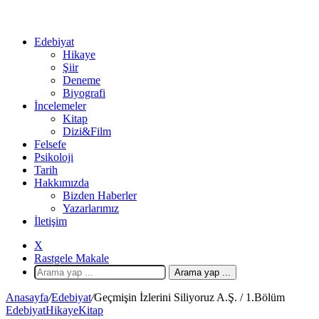
Edebiyat
Hikaye
Şiir
Deneme
Biyografi
İncelemeler
Kitap
Dizi&Film
Felsefe
Psikoloji
Tarih
Hakkımızda
Bizden Haberler
Yazarlarımız
İletişim
X
Rastgele Makale
Arama yap ...
Anasayfa
/
Edebiyat
/
Geçmişin İzlerini Siliyoruz A.Ş. / 1.Bölüm
Edebiyat
Hikaye
Kitap