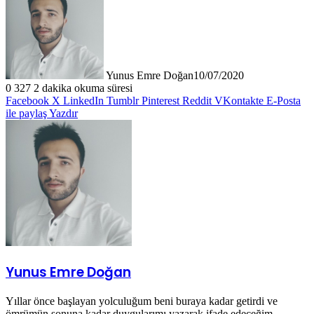
Yunus Emre Doğan
10/07/2020
0
327
2 dakika okuma süresi
Facebook
X
LinkedIn
Tumblr
Pinterest
Reddit
VKontakte
E-Posta
ile paylaş
Yazdır
Yunus Emre Doğan
Yıllar önce başlayan yolculuğum beni buraya kadar getirdi ve
ömrümün sonuna kadar duygularımı yazarak ifade edeceğim.