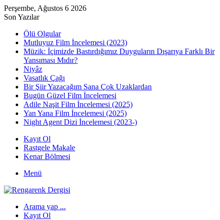
Perşembe, Ağustos 6 2026
Son Yazılar
Ölü Olgular
Mutluyuz Film İncelemesi (2023)
Müzik: İçimizde Bastırdığımız Duyguların Dışarıya Farklı Bir
Yansıması Mıdır?
Niyâz
Vasatlık Çağı
Bir Şiir Yazacağım Sana Çok Uzaklardan
Bugün Güzel Film İncelemesi
Adile Naşit Film İncelemesi (2025)
Yan Yana Film İncelemesi (2025)
Night Agent Dizi İncelemesi (2023-)
Kayıt Ol
Rastgele Makale
Kenar Bölmesi
Menü
Arama yap ...
Kayıt Ol