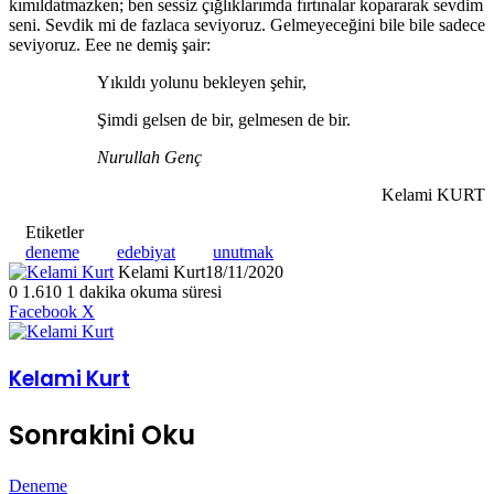
kımıldatmazken; ben sessiz çığlıklarımda fırtınalar kopararak sevdim
seni. Sevdik mi de fazlaca seviyoruz. Gelmeyeceğini bile bile sadece
seviyoruz. Eee ne demiş şair:
Yıkıldı yolunu bekleyen şehir,
Şimdi gelsen de bir, gelmesen de bir.
Nurullah Genç
Kelami KURT
Etiketler
deneme
edebiyat
unutmak
Kelami Kurt
18/11/2020
0
1.610
1 dakika okuma süresi
LinkedIn
Tumblr
Pinterest
Reddit
VKontakte
E-
Yazdır
Facebook
X
Posta
ile
paylaş
Kelami Kurt
Sonrakini Oku
Deneme