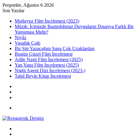
Perşembe, Ağustos 6 2026
Son Yazılar
Mutluyuz Film İncelemesi (2023)
Müzik: İçimizde Bastırdığımız Duyguların Dışarıya Farklı Bir
Yansıması Mıdır?
Niyâz
Vasatlık Çağı
Bir Şiir Yazacağım Sana Çok Uzaklardan
Bugün Güzel Film İncelemesi
Adile Naşit Film İncelemesi (2025)
Yan Yana Film İncelemesi (2025)
Night Agent Dizi İncelemesi (2023-)
Tahıl Beyin Kitap İncelemesi
Kayıt
Ol
Rastgele
Makale
Kenar
Bölmesi
Menü
Arama
yap
Kayıt