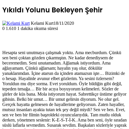
Yıkıldı Yolunu Bekleyen Şehir
Kelami Kurt
18/11/2020
0
1.610
1 dakika okuma süresi
Hesapta seni unutmaya çalışmak yoktu. Ama mecburdum. Çünkü
sen beni çoktan gözden çıkarmıştın. Ne kadar denediysem de
beceremedim. Seni unutamadım. Ağlamak istiyordum. Ama
ağlayamam. Çünkü ağlarsam; hayalin yaş olur, dökülür
yanaklarımdan. İçine atarsın da içinden atamazsın işte… Bizimki de
o hesap. Hayalinle avunur elbet gözlerim. Ya sesini özlersem?
Yoruldun mu diye sorma. Evet yoruldum. Öyle bildiğin gibi değil,
tepeden tırnağa… Bir bir acıya boyuyorum kelimeleri. Sözler de
şiirler de küs bana. Mola istiyorum hayat. Sabrettikçe üstüme geliyor
gibisin. Belki bir umut… Bir umut gelirsin diyorum. Ne olur gel.
Gerçek hayatta gelmesen de hayallerime geliyorsun. Zaten hayaller,
mutsuz insanları ayakta tutan tek şey değil miydi? Sen ve ben. Evet,
sen ve ben bir filmin başroldeki oyuncularıydık. Tam mutlu olduk
derken, yönetmen seslenir: K-E-S-T-İ-K. Ama ben seni, öyle sıradan
süslü laflarla sevmedim. Susarak sevdim. Başkaları sözleriyle yaprak