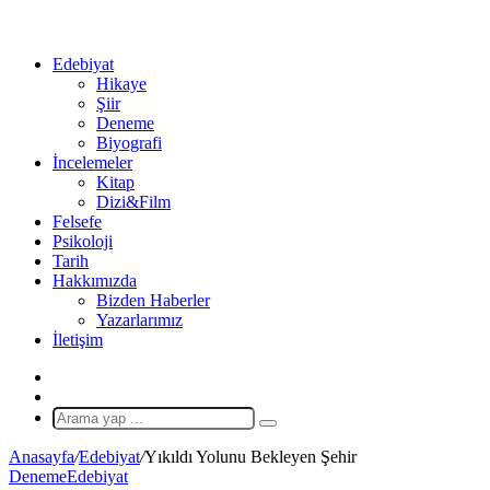
...
Ol
Edebiyat
Hikaye
Şiir
Deneme
Biyografi
İncelemeler
Kitap
Dizi&Film
Felsefe
Psikoloji
Tarih
Hakkımızda
Bizden Haberler
Yazarlarımız
İletişim
X
Rastgele
Makale
Arama
yap
Anasayfa
/
Edebiyat
/
Yıkıldı Yolunu Bekleyen Şehir
...
Deneme
Edebiyat