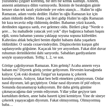
yüzündeki çizgiler körelmiş, bir deri bir kemik kalmıştı. Annem,
annemi anlatmaya dilim varmıyordu. İkisinin de bıraktığım günle
benzer olan tek tarafı yüzlerinde yer eden utançtı… Halim’in oğlu
Ramazan, adam vurdu dediler. Halim’in oğlu Ramazan kız için
adam öldürdü dediler. Hatta çok ileri gidip Halim’in oğlu Ramazan
bir kıza tecavüz edip öldürmüş dediler. Babamın yüzü kızardı,
derdinden sigaraya sardı, eve gelemez oldu. Birileri çıkıp “Nerde o
şere… bu mahallede yatacak yeri yok” diye bağırınca babam başını
eğdi, sonra babamın yanına yaklaşıp soyuna sopuna küfrettiler.
Kahrolası ahlak bekçileri benim dipdiri babamı daha yaşarken
öldürdüler. O sırada cezaevindeydim. Düşüncelerim kurşun gibi
saplanıyordu göğsüme. Kaçacak bir yer arıyordum. Fakat dört duvar
ruhumun derinliklerini dahi sarıyordu. Sabahları gardiyanların
sesiyle uyanıyordum. Teftiş; 1, 2, ve son.
Görüşe çağrılıyorsun Ramazan. Kim gelmiş? Acaba annem veya
babam mı? Diyerek görüş yerine geliyorum. Hevesim kursağımda
kalıyor. Çok eski dostum Turgut’un karşısına iç çekerek
kuruluyorum. Anlıyor, fakat ben belli etmekten çekiniyorum. Onlar
nasıl diyorum, lafı geçiştiriyor. Onlar nasıl diyorum öf püf ediyor.
Sonunda dayanamayıp kalkıyorum. Bir daha görüş gününe
çıkmayacağıma dair yemin ediyorum. Yıllar yıllar geçiyor tam
kurtuldum derken, anne baba hasreti içimi kemiriyor. Yine de sineye
çekerek yaşayacağım diyorum. Fakat olmuyormuş. Olmuyormuş
baba…