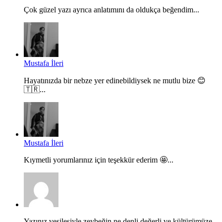
Çok güzel yazı ayrıca anlatımını da oldukça beğendim...
Mustafa İleri
Hayatınızda bir nebze yer edinebildiysek ne mutlu bize 😊
🇹🇷...
Mustafa İleri
Kıymetli yorumlarınız için teşekkür ederim 🤩...
Yazınız vesilesiyle zeybeğin ne denli değerli ve kültürümüze...