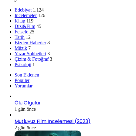
Edebiyat
1.124
İncelemeler
126
Kitap
119
Dizi&Film
45
Felsefe
25
Tarih
12
Bizden Haberler
8
Müzik
7
Yazar Sohbetleri
3
Çizim & Fotoğraf
3
Psikoloji
1
Son Eklenen
Popüler
Yorumlar
Ölü Olgular
1 gün önce
Mutluyuz Film İncelemesi (2023)
2 gün önce