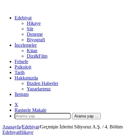
Edebiyat
Hikaye
Şiir
Deneme
Biyografi
İncelemeler
Kitap
Dizi&Film
Felsefe
Psikoloji
Tarih
Hakkımızda
Bizden Haberler
Yazarlarımız
İletişim
X
Rastgele Makale
Arama yap ...
Anasayfa
/
Edebiyat
/
Geçmişin İzlerini Siliyoruz A.Ş. / 4. Bölüm
Edebiyat
Hikaye