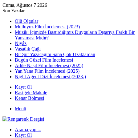
Cuma, Ağustos 7 2026
Son Yazılar
Ölü Olgular
Mutluyuz Film İncelemesi (2023)
Müzik: İçimizde Bastırdığımız Duyguların Dışarıya Farklı Bir
Yansıması Mıdır?
Niyâz
Vasatlık Çağı
Bir Şiir Yazacağım Sana Çok Uzaklardan
Bugün Güzel Film İncelemesi
Adile Naşit Film İncelemesi (2025)
Yan Yana Film İncelemesi (2025)
Night Agent Dizi İncelemesi (2023-)
Kayıt Ol
Rastgele Makale
Kenar Bölmesi
Menü
Arama yap ...
Kayıt Ol