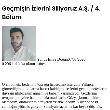
Geçmişin İzlerini Siliyoruz A.Ş. / 4.
Bölüm
Yunus Emre Doğan
07/08/2020
0
296
1 dakika okuma süresi
O an ölmek, bedenimi toprağa hapsetmek isterdim. Yıllarca
görmediğim, kokularına hasret kaldığım, seslerini geçtim, nefeslerini
duysam irkileceğim annem ve babam karşımdaydı. Gözlerimi
ovuşturup o yöne baktım, hala oradalardı. Gözyaşlarıma hakim
olamadım, dudaklarım titreyerek “Baba” dedim. Yıllar önce ki
canlılığını yitirmiş gibiydi. Simsiyah saçlarına kar beyaz düşmüş,