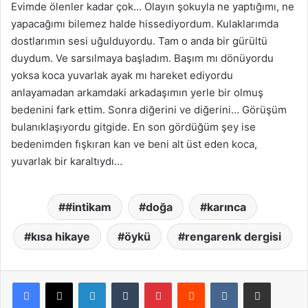
Evimde ölenler kadar çok… Olayın şokuyla ne yaptığımı, ne
yapacağımı bilemez halde hissediyordum. Kulaklarımda
dostlarımın sesi uğulduyordu. Tam o anda bir gürültü
duydum. Ve sarsılmaya başladım. Başım mı dönüyordu
yoksa koca yuvarlak ayak mı hareket ediyordu
anlayamadan arkamdaki arkadaşımın yerle bir olmuş
bedenini fark ettim. Sonra diğerini ve diğerini… Görüşüm
bulanıklaşıyordu gitgide. En son gördüğüm şey ise
bedenimden fışkıran kan ve beni alt üst eden koca,
yuvarlak bir karaltıydı…
#intikam
doğa
karınca
kısa hikaye
öykü
rengarenk dergisi
LinkedIn
Tumblr
Pinterest
Reddit
VKontakte
E-Posta ile paylaş