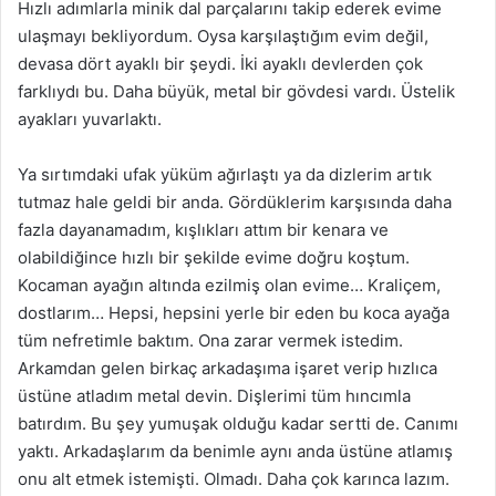
Hızlı adımlarla minik dal parçalarını takip ederek evime
ulaşmayı bekliyordum. Oysa karşılaştığım evim değil,
devasa dört ayaklı bir şeydi. İki ayaklı devlerden çok
farklıydı bu. Daha büyük, metal bir gövdesi vardı. Üstelik
ayakları yuvarlaktı.
Ya sırtımdaki ufak yüküm ağırlaştı ya da dizlerim artık
tutmaz hale geldi bir anda. Gördüklerim karşısında daha
fazla dayanamadım, kışlıkları attım bir kenara ve
olabildiğince hızlı bir şekilde evime doğru koştum.
Kocaman ayağın altında ezilmiş olan evime… Kraliçem,
dostlarım… Hepsi, hepsini yerle bir eden bu koca ayağa
tüm nefretimle baktım. Ona zarar vermek istedim.
Arkamdan gelen birkaç arkadaşıma işaret verip hızlıca
üstüne atladım metal devin. Dişlerimi tüm hıncımla
batırdım. Bu şey yumuşak olduğu kadar sertti de. Canımı
yaktı. Arkadaşlarım da benimle aynı anda üstüne atlamış
onu alt etmek istemişti. Olmadı. Daha çok karınca lazım.