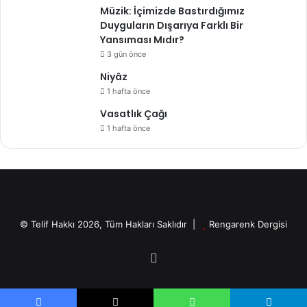
Müzik: İçimizde Bastırdığımız
Duyguların Dışarıya Farklı Bir
Yansıması Mıdır?
3 gün önce
Niyâz
1 hafta önce
Vasatlık Çağı
1 hafta önce
© Telif Hakkı 2026, Tüm Hakları Saklıdır |
Rengarenk Dergisi
X