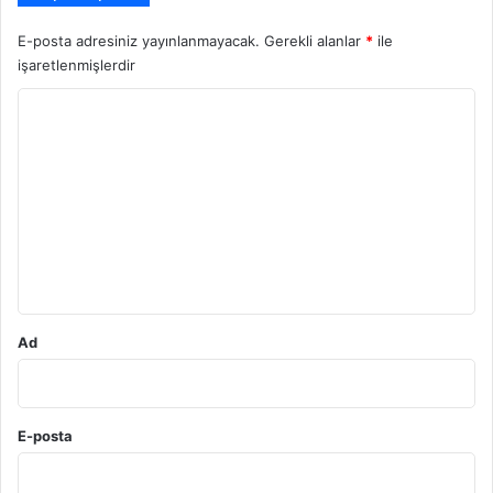
E-posta adresiniz yayınlanmayacak.
Gerekli alanlar
*
ile
işaretlenmişlerdir
Y
o
r
u
m
*
Ad
E-posta