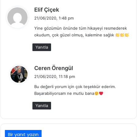
d
Elif Çiçek
e
21/06/2020, 1:48 pm
d
Yine gözümün önünde tüm hikayeyi resmederek
i
okudum, çok güzel olmuş, kalemine sağlık
k
i
Yanıtla
:
d
Ceren Örengül
e
21/06/2020, 11:18 pm
d
Bu değerli yorum için çok teşekkür ederim.
i
Başarabiliyorsam ne mutlu bana
k
i
Yanıtla
:
Bir yanıt yazın