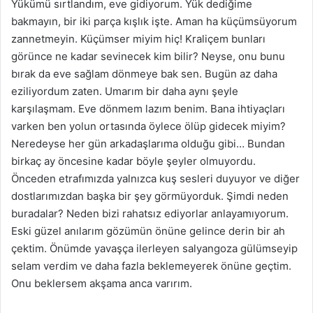
Yükümü sırtlandım, eve gidiyorum. Yük dediğime
bakmayın, bir iki parça kışlık işte. Aman ha küçümsüyorum
zannetmeyin. Küçümser miyim hiç! Kraliçem bunları
görünce ne kadar sevinecek kim bilir? Neyse, onu bunu
bırak da eve sağlam dönmeye bak sen. Bugün az daha
eziliyordum zaten. Umarım bir daha aynı şeyle
karşılaşmam. Eve dönmem lazım benim. Bana ihtiyaçları
varken ben yolun ortasında öylece ölüp gidecek miyim?
Neredeyse her gün arkadaşlarıma olduğu gibi… Bundan
birkaç ay öncesine kadar böyle şeyler olmuyordu.
Önceden etrafımızda yalnızca kuş sesleri duyuyor ve diğer
dostlarımızdan başka bir şey görmüyorduk. Şimdi neden
buradalar? Neden bizi rahatsız ediyorlar anlayamıyorum.
Eski güzel anılarım gözümün önüne gelince derin bir ah
çektim. Önümde yavaşça ilerleyen salyangoza gülümseyip
selam verdim ve daha fazla beklemeyerek önüne geçtim.
Onu beklersem akşama anca varırım.