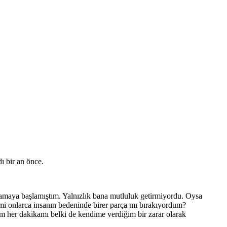
ı bir an önce.
amaya başlamıştım. Yalnızlık bana mutluluk getirmiyordu. Oysa
mi onlarca insanın bedeninde birer parça mı bırakıyordum?
 her dakikamı belki de kendime verdiğim bir zarar olarak