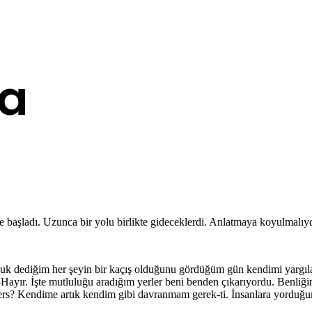
da
başladı. Uzunca bir yolu birlikte gideceklerdi. Anlatmaya koyulmalıyd
luk dediğim her şeyin bir kaçış olduğunu gördüğüm gün kendimi yargıl
Hayır. İşte mutluluğu aradığım yerler beni benden çıkarıyordu. Benliği
s? Kendime artık kendim gibi davranmam gerek-ti. İnsanlara yorduğum