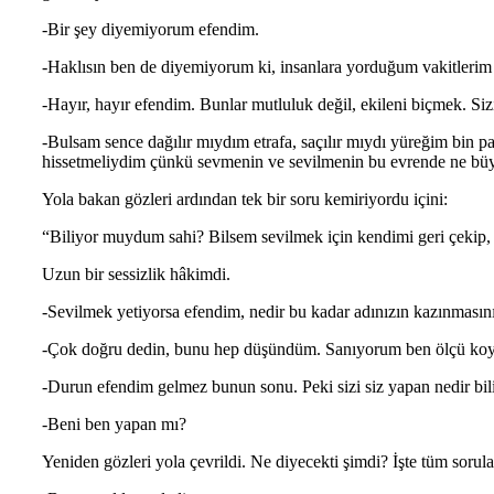
-Bir şey diyemiyorum efendim.
-Haklısın ben de diyemiyorum ki, insanlara yorduğum vakitlerim
-Hayır, hayır efendim. Bunlar mutluluk değil, ekileni biçmek. Si
-Bulsam sence dağılır mıydım etrafa, saçılır mıydı yüreğim bin pa
hissetmeliydim çünkü sevmenin ve sevilmenin bu evrende ne büy
Yola bakan gözleri ardından tek bir soru kemiriyordu içini:
“Biliyor muydum sahi? Bilsem sevilmek için kendimi geri çekip, 
Uzun bir sessizlik hâkimdi.
-Sevilmek yetiyorsa efendim, nedir bu kadar adınızın kazınmasın
-Çok doğru dedin, bunu hep düşündüm. Sanıyorum ben ölçü koyamı
-Durun efendim gelmez bunun sonu. Peki sizi siz yapan nedir bili
-Beni ben yapan mı?
Yeniden gözleri yola çevrildi. Ne diyecekti şimdi? İşte tüm sorula