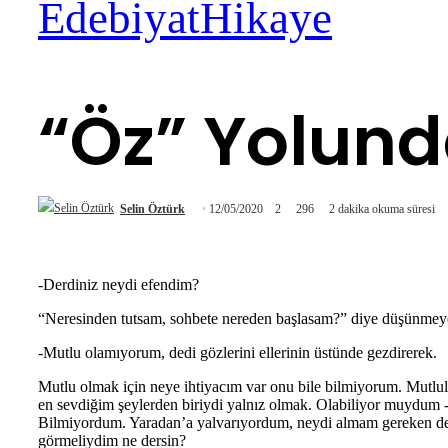
Edebiyat
Hikaye
“Öz” Yolun
Selin Öztürk
12/05/2020
2
296
2 dakika okuma süresi
-Derdiniz neydi efendim?
“Neresinden tutsam, sohbete nereden başlasam?” diye düşünmeye 
-Mutlu olamıyorum, dedi gözlerini ellerinin üstünde gezdirerek.
Mutlu olmak için neye ihtiyacım var onu bile bilmiyorum. Mutlu
en sevdiğim şeylerden biriydi yalnız olmak. Olabiliyor muydum -
Bilmiyordum. Yaradan’a yalvarıyordum, neydi almam gereken der
görmeliydim ne dersin?