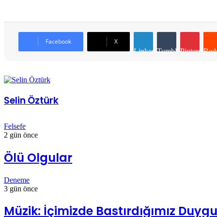
Facebook
X
LinkedIn
Tumblr
Pinterest
Redd
Selin Öztürk
Felsefe
2 gün önce
Ölü Olgular
Deneme
3 gün önce
Müzik: İçimizde Bastırdığımız Duygul