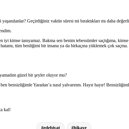
 yaşanılanlar? Geçirdiğiniz vaktin süresi mi bıraktıkları mı daha değer
fendim.
n iyi kimse tanıyamaz. Bakma sen benim tebessümler saçtığıma, kimse o
atamı, tüm benliğimi bir insana ya da birkaçına yüklemek çok saçma. 
ayamadım güzel bir şeyler oluyor mu?
n bensizliğimle Yaradan’a nasıl yalvarırım. Hayır hayır! Bensizliği
a kal!
edebiyat
hikaye