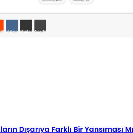
it
VKontakte
E-Posta ile paylaş
Yazdır
Sonrakini Oku
arın Dışarıya Farklı Bir Yansıması M