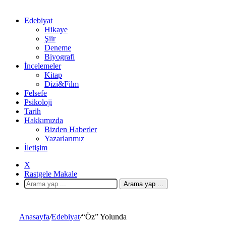
Edebiyat
Hikaye
Şiir
Deneme
Biyografi
İncelemeler
Kitap
Dizi&Film
Felsefe
Psikoloji
Tarih
Hakkımızda
Bizden Haberler
Yazarlarımız
İletişim
X
Rastgele Makale
Arama yap ...
Anasayfa
/
Edebiyat
/
“Öz” Yolunda