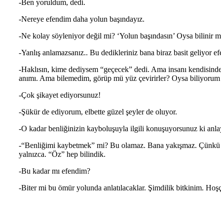
-Ben yoruldum, dedi.
-Nereye efendim daha yolun başındayız.
-Ne kolay söyleniyor değil mi? ‘Yolun başındasın’ Oysa bilinir mi
-Yanlış anlamazsanız.. Bu dedikleriniz bana biraz basit geliyor e
-Haklısın, kime dediysem “geçecek” dedi. Ama insanı kendisinde
anımı. Ama bilemedim, görüp mü yüz çevirirler? Oysa biliyorum h
-Çok şikayet ediyorsunuz!
-Şükür de ediyorum, elbette güzel şeyler de oluyor.
-O kadar benliğinizin kayboluşuyla ilgili konuşuyorsunuz ki anl
-“Benliğimi kaybetmek” mi? Bu olamaz. Bana yakışmaz. Çünkü be
yalnızca. “Öz” hep bilindik.
-Bu kadar mı efendim?
-Biter mi bu ömür yolunda anlatılacaklar. Şimdilik bitkinim. Hoşç