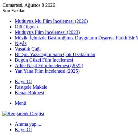
Cumartesi, Ağustos 8 2026
Son Yazılar
Mutluyuz Mu Film İncelemesi (2026)
Ölü Olgular
Mutluyuz Film İncelemesi (2023)
Müzik: İçimizde Bastırdığımız Duyguların Dışarıya Farklı Bir 
Niyâz
Vasatlık Çağı
Bir Şiir Yazacağım Sana Çok Uzaklardan
Bugün Güzel Film İncelemesi
Adile Naşit Film İncelemesi (2025)
Yan Yana Film İncelemesi (2025)
Kayıt Ol
Rastgele Makale
Kenar Bölmesi
Menü
Arama yap ...
Kayıt Ol