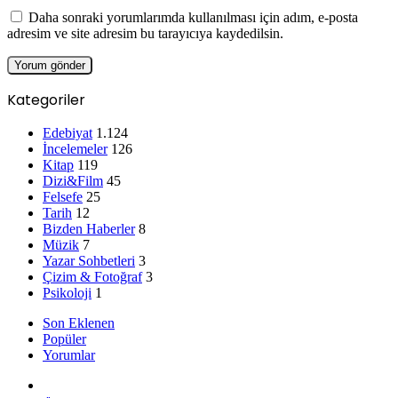
Daha sonraki yorumlarımda kullanılması için adım, e-posta
adresim ve site adresim bu tarayıcıya kaydedilsin.
Kategoriler
Edebiyat
1.124
İncelemeler
126
Kitap
119
Dizi&Film
45
Felsefe
25
Tarih
12
Bizden Haberler
8
Müzik
7
Yazar Sohbetleri
3
Çizim & Fotoğraf
3
Psikoloji
1
Son Eklenen
Popüler
Yorumlar