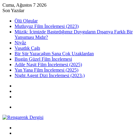
Cuma, Ağustos 7 2026
Son Yazılar
Ölü Olgular
Mutluyuz Film İncelemesi (2023)
Müzik: İçimizde Bastırdığımız Duyguların Dışarıya Farklı Bir
Yansıması Mıdır?
Niyâz
Vasatlık Çağı
Bir Şiir Yazacağım Sana Çok Uzaklardan
Bugün Güzel Film İncelemesi
Adile Naşit Film İncelemesi (2025)
Yan Yana Film İncelemesi (2025)
Night Agent Dizi İncelemesi (2023-)
Kayıt
Ol
Rastgele
Makale
Kenar
Bölmesi
Menü
Arama
yap
Kayıt