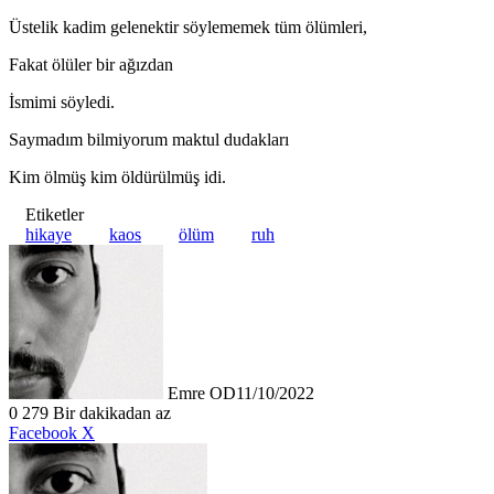
Üstelik kadim gelenektir söylememek tüm ölümleri,
Fakat ölüler bir ağızdan
İsmimi söyledi.
Saymadım bilmiyorum maktul dudakları
Kim ölmüş kim öldürülmüş idi.
Etiketler
hikaye
kaos
ölüm
ruh
Emre OD
11/10/2022
0
279
Bir dakikadan az
LinkedIn
Tumblr
Pinterest
Reddit
VKontakte
E-
Yazdır
Facebook
X
Posta
ile
paylaş