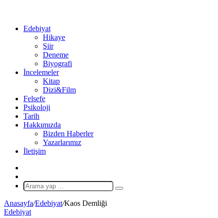
...
Ol
Edebiyat
Hikaye
Şiir
Deneme
Biyografi
İncelemeler
Kitap
Dizi&Film
Felsefe
Psikoloji
Tarih
Hakkımızda
Bizden Haberler
Yazarlarımız
İletişim
X
Rastgele
Makale
Arama
yap
Anasayfa
/
Edebiyat
/
Kaos Demliği
...
Edebiyat