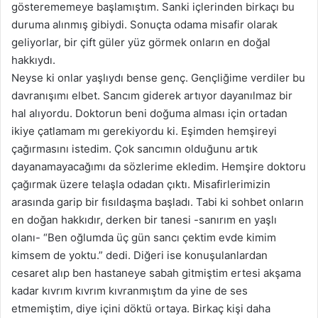
gösterememeye başlamıştım. Sanki içlerinden birkaçı bu
duruma alınmış gibiydi. Sonuçta odama misafir olarak
geliyorlar, bir çift güler yüz görmek onların en doğal
hakkıydı.
Neyse ki onlar yaşlıydı bense genç. Gençliğime verdiler bu
davranışımı elbet. Sancım giderek artıyor dayanılmaz bir
hal alıyordu. Doktorun beni doğuma alması için ortadan
ikiye çatlamam mı gerekiyordu ki. Eşimden hemşireyi
çağırmasını istedim. Çok sancımın olduğunu artık
dayanamayacağımı da sözlerime ekledim. Hemşire doktoru
çağırmak üzere telaşla odadan çıktı. Misafirlerimizin
arasında garip bir fısıldaşma başladı. Tabi ki sohbet onların
en doğan hakkıdır, derken bir tanesi -sanırım en yaşlı
olanı- “Ben oğlumda üç gün sancı çektim evde kimim
kimsem de
yoktu.” dedi
. Diğeri ise konuşulanlardan
cesaret alıp ben hastaneye sabah gitmiştim ertesi akşama
kadar kıvrım kıvrım kıvranmıştım da yine de ses
etmemiştim, diye içini döktü ortaya. Birkaç kişi daha