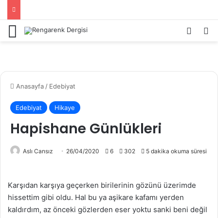
Menü
Kayıt 
Ar
Anasayfa
/
Edebiyat
Edebiyat
Hikaye
Hapishane Günlükleri
Aslı Cansız
26/04/2020
6
302
5 dakika okuma süresi
Karşıdan karşıya geçerken birilerinin gözünü üzerimde
hissettim gibi oldu. Hal bu ya aşikare kafamı yerden
kaldırdım, az önceki gözlerden eser yoktu sanki beni değil