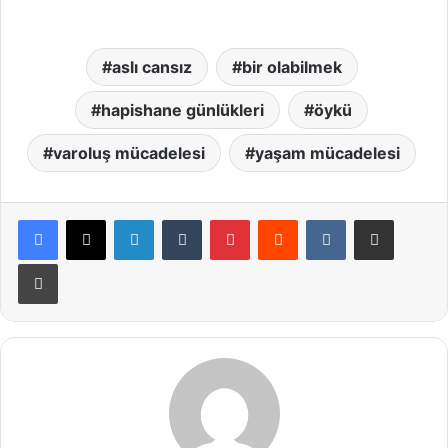
aslı cansız
bir olabilmek
hapishane günlükleri
öykü
varoluş mücadelesi
yaşam mücadelesi
LinkedIn
Tumblr
Pinterest
Reddit
VKontakte
E-Posta ile paylaş
Yazdır