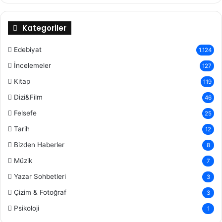
Kategoriler
Edebiyat
1.124
İncelemeler
127
Kitap
119
Dizi&Film
46
Felsefe
25
Tarih
12
Bizden Haberler
8
Müzik
7
Yazar Sohbetleri
3
Çizim & Fotoğraf
3
Psikoloji
1