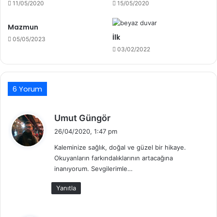
11/05/2020
15/05/2020
Mazmun
İlk
05/05/2023
03/02/2022
6 Yorum
d
Umut Güngör
e
26/04/2020, 1:47 pm
d
Kaleminize sağlık, doğal ve güzel bir hikaye.
i
Okuyanların farkındalıklarının artacağına
k
inanıyorum. Sevgilerimle…
i
:
Yanıtla