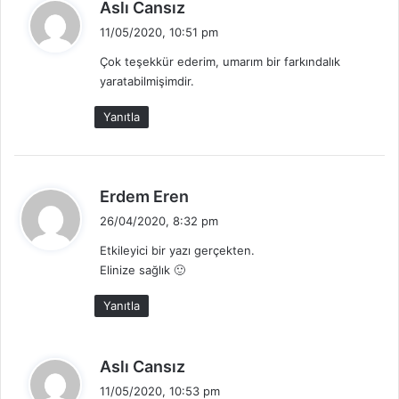
d
Aslı Cansız
e
11/05/2020, 10:51 pm
d
Çok teşekkür ederim, umarım bir farkındalık
i
yaratabilmişimdir.
k
i
Yanıtla
:
d
Erdem Eren
e
26/04/2020, 8:32 pm
d
Etkileyici bir yazı gerçekten.
i
Elinize sağlık 🙂
k
i
Yanıtla
:
d
Aslı Cansız
e
11/05/2020, 10:53 pm