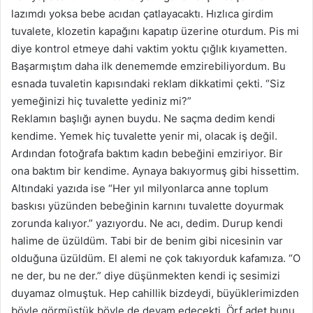
lazımdı yoksa bebe acıdan çatlayacaktı. Hızlıca girdim
tuvalete, klozetin kapağını kapatıp üzerine oturdum. Pis mi
diye kontrol etmeye dahi vaktim yoktu çığlık kıyametten.
Başarmıştım daha ilk denememde emzirebiliyordum. Bu
esnada tuvaletin kapısındaki reklam dikkatimi çekti. “Siz
yemeğinizi hiç tuvalette yediniz mi?”
Reklamın başlığı aynen buydu. Ne saçma dedim kendi
kendime. Yemek hiç tuvalette yenir mi, olacak iş değil.
Ardından fotoğrafa baktım kadın bebeğini emziriyor. Bir
ona baktım bir kendime. Aynaya bakıyormuş gibi hissettim.
Altındaki yazıda ise “Her yıl milyonlarca anne toplum
baskısı yüzünden bebeğinin karnını tuvalette doyurmak
zorunda kalıyor.” yazıyordu. Ne acı, dedim. Durup kendi
halime de üzüldüm. Tabi bir de benim gibi nicesinin var
olduğuna üzüldüm.
El alemi
ne çok takıyorduk kafamıza. “O
ne der, bu ne der.” diye düşünmekten kendi iç sesimizi
duyamaz olmuştuk. Hep cahillik bizdeydi, büyüklerimizden
böyle görmüştük böyle de devam edecekti. Örf adet bunu