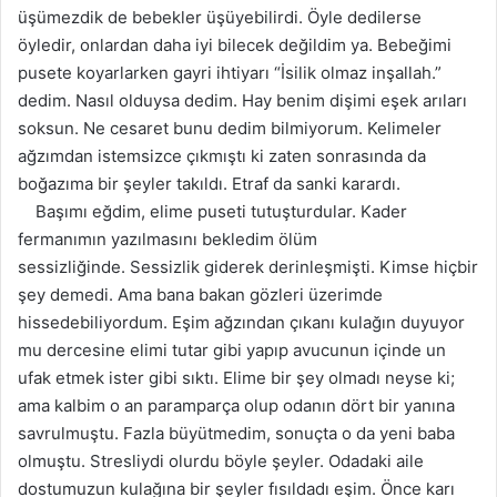
üşümezdik de bebekler üşüyebilirdi. Öyle dedilerse
öyledir, onlardan daha iyi bilecek değildim ya. Bebeğimi
pusete koyarlarken gayri ihtiyarı “İsilik olmaz
inşallah.”
dedim
. Nasıl olduysa dedim. Hay benim dişimi eşek arıları
soksun. Ne cesaret bunu dedim bilmiyorum. Kelimeler
ağzımdan istemsizce çıkmıştı ki zaten sonrasında da
boğazıma bir şeyler takıldı. Etraf da sanki karardı.
Başımı eğdim, elime puseti tutuşturdular. Kader
fermanımın yazılmasını bekledim ölüm
sessizliğinde. Sessizlik giderek derinleşmişti. Kimse hiçbir
şey demedi. Ama bana bakan gözleri üzerimde
hissedebiliyordum. Eşim ağzından çıkanı kulağın duyuyor
mu dercesine elimi tutar gibi yapıp avucunun içinde un
ufak etmek ister gibi sıktı. Elime bir şey olmadı neyse ki;
ama kalbim o an paramparça olup odanın dört bir yanına
savrulmuştu. Fazla büyütmedim, sonuçta o da yeni baba
olmuştu. Stresliydi olurdu böyle şeyler. Odadaki aile
dostumuzun kulağına bir şeyler fısıldadı eşim. Önce karı