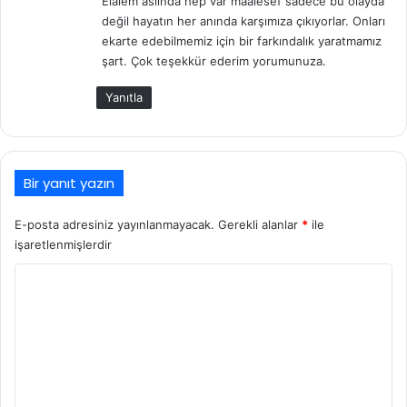
Elalem aslında hep var maalesef sadece bu olayda
i
değil hayatın her anında karşımıza çıkıyorlar. Onları
k
ekarte edebilmemiz için bir farkındalık yaratmamız
i
şart. Çok teşekkür ederim yorumunuza.
:
Yanıtla
Bir yanıt yazın
E-posta adresiniz yayınlanmayacak.
Gerekli alanlar
*
ile
işaretlenmişlerdir
Y
o
r
u
m