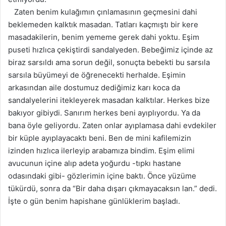
Zaten benim kulağımın çınlamasının geçmesini dahi
beklemeden kalktık masadan. Tatları kaçmıştı bir kere
masadakilerin, benim yememe gerek dahi yoktu. Eşim
puseti hızlıca çekiştirdi sandalyeden. Bebeğimiz içinde az
biraz sarsıldı ama sorun değil, sonuçta bebekti bu sarsıla
sarsıla büyümeyi de öğrenecekti herhalde. Eşimin
arkasından aile dostumuz dediğimiz karı koca da
sandalyelerini itekleyerek masadan kalktılar. Herkes bize
bakıyor gibiydi. Sanırım herkes beni ayıplıyordu. Ya da
bana öyle geliyordu. Zaten onlar ayıplamasa dahi evdekiler
bir küple ayıplayacaktı beni. Ben de mini kafilemizin
izinden hızlıca ilerleyip arabamıza bindim. Eşim elimi
avucunun içine alıp adeta yoğurdu -tıpkı hastane
odasındaki gibi- gözlerimin içine baktı. Önce yüzüme
tükürdü, sonra da “Bir daha dışarı çıkmayacaksın lan.” dedi.
İşte o gün benim hapishane günlüklerim başladı.