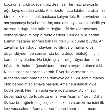
koca onlar çıktı odadan, biz de misafirlerimizi ayaküstü
uğurlayıp odadan çıktık. Aile dostumuzu takiben arabamıza
bindik. İlk kez ailecek
başbaşa
kalıyorduk. Ben evimizde bu
anı yaşamayı hayal etmiştim; ama olsun yalnız kalabildik ya
nerede olduğu pek mühim değildi. “Bizimkiler acıkmış
yemeğe gidelim hep birlikte dediler. Ben de olur dedim.’’
Eşimin hastane sonrası bana kurduğu ilk cümle buydu. Ah
zavallılar ben doğumdayken yorulmuş olmalılar diye
düşündüysem de sonrasında bunu düşünebildiğim için
kendimi ayıpladım. Ne biçim şeyler düşünüyordum ben
böyle. Herhalde loğusalıktandır, başka neyden olacaktı ki.
Kısa sürede
restorana
vardık. E vardık varmasına da
arabadan iner inmez daha dünyaya geleli 24 saat olmamış
olan bebeğim ağlamaya başladı. Ama ne ağlamak öyle
böyle değil. Neriman abla –aile dostumuz- “Acıkmıştır
bebe, hadi git de tuvalette emziriver Asuman’’ dedi. Daha
ilk kez bebeğimle
baş başa
kalacaktım ve emzirme işini ilk
kez yapacaktım. Bunca feryat figana karşın başarmam