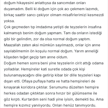
doğum hikayesini anlattıysa da sancımdan onları
duyamadım. Belli ki doğum için çok acı çekmem lazımdı,
birkaç saattir sancı çekiyor olmam misafirlerimizi kesmezdi
yoksa.
Çok geçmeden tıp imdadıma yetişti de teyzelerin insafına
kalmamıştı benim doğum yapmam. Tam da onların istediği
gibi bir gelindim, zor da olsa normal doğum yaptım.
Maazallah zaten aksi mümkün sayılmazdı, onlar için anne
sayılabilmemin ön koşulu normal doğum. Yarım anneliği
köşeden teğet geçip tam anne oldum.
Doğum hemen sonra beni yine teyzelerin cirit attığı odama
yolladılar. Hemşireler kati suretle odada çok kişi
bulunamayacağını dile getirip kibar bir dille teyzeleri kapı
dışarı etti. Oflaya puflaya hatta ve hatta hemşireleri de
kınayarak koridora çıktılar. Serumumu düzelten hemşire
herkes odadan çıktıktan sonra hınzır bir gülümseme ile
göz kırptı. Kurtardım seni hadi yine iyisin, demekti bu. Ama
hemşire kızımız yanılıyordu. Onları henüz tanımıyordu.