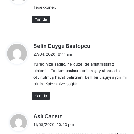
d
Teşekkürler.
i
k
Yanıtla
i
:
d
Selin Duygu Baştopcu
e
27/04/2020, 8:41 am
d
Yüreğinize sağlık, ne güzel de anlatmışsınız
i
elalemi… Toplum baskısı denilen şey standarta
k
oturtulmuş hayat belirtileri. Belli bir çizgiyi aştın mı
i
bittin. Kaleminize sağlık.
:
Yanıtla
d
Aslı Cansız
e
11/05/2020, 10:53 pm
d