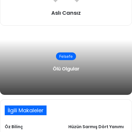
Aslı Cansız
Felsefe
Ölü Olgular
İlgili Makaleler
Öz Bilinç
Hüzün Sarmış Dört Yanımı