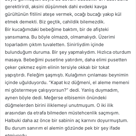
gerektirirdi, aksini düşünmek dahi evdeki kavga
gürültünün fitilini ateşe vermek, ocağı bucağı yakıp kül
etmek demekti. Biz geçtik, cahildik bilemezdik.
Bir kucağımdaki bebeğime baktım, bir de afişteki
yansımama. Bu böyle olmazdı, olmamalıydı. Üzerimi
toparladım çıktım tuvaletten. Sinirliydim içinde
bulunduğum duruma. Bir şey yapmalıydım. Hızlıca oturdum
masaya. Bebeğimi pusetine yatırdım, daha elimi pusetten
çeker çekmez eşim elinin tersiyle okkalı bir tokat
yapıştırdı. Feleğim şaşmıştı. Kulağımın çınlaması beynimin
içinde uğulduyordu. “Kapat kız düğmeni,
el aleme
memeni
mi göstermeye çalışıyorsun?” dedi. Yanlış duymadım,
aynen böyle dedi. Meğerse elbisemin önündeki
düğmelerden birini iliklemeyi unutmuşum. O iki ilik
arasından da etrafa bilmeden müstehcenlik saçmışım.
Halbuki daha az önce bir sabinin aç karnını doyurmuştum.
Bu durum sanırım
el alemin
gözünde pek bir şey ifade
etmiyordu.