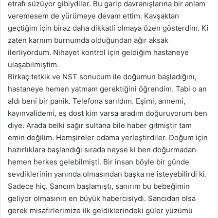
etrafı süzüyor gibiydiler. Bu garip davranışlarına bir anlam
veremesem de yürümeye devam ettim. Kavşaktan
geçtiğim için biraz daha dikkatli olmaya özen gösterdim. Ki
zaten karnım burnumda olduğundan ağır aksak
ilerliyordum. Nihayet kontrol için geldiğim hastaneye
ulaşabilmiştim.
Birkaç tetkik ve NST sonucum ile doğumun başladığını,
hastaneye hemen yatmam gerektiğini öğrendim. Tabi o an
aldı beni bir panik. Telefona sarıldım. Eşimi, annemi,
kayınvalidemi, eş dost kim varsa aradım doğuruyorum ben
diye. Arada belki sağır sultana bile haber gitmiştir tam
emin değilim. Hemşireler odama yerleştirdiler. Doğum için
hazırlıklara başlandığı sırada neyse ki ben doğurmadan
hemen herkes gelebilmişti. Bir insan böyle bir günde
sevdiklerinin yanında olmasından başka ne isteyebilirdi ki.
Sadece hiç. Sancım başlamıştı, sanırım bu bebeğimin
geliyor olmasının en büyük habercisiydi. Sancıdan olsa
gerek misafirlerimize ilk geldiklerindeki güler yüzümü