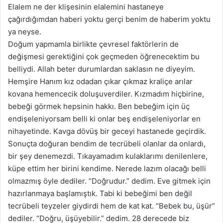
Elalem
ne der klişesinin
elalemini
hastaneye
çağırdığımdan haberi yoktu gerçi benim de haberim yoktu
ya neyse.
Doğum yapmamla birlikte çevresel faktörlerin de
değişmesi gerektiğini çok geçmeden öğrenecektim bu
belliydi. Allah beter durumlardan saklasın ne diyeyim.
Hemşire Hanım kız odadan çıkar çıkmaz kraliçe arılar
kovana hemencecik
doluşuverdiler
. Kızmadım hiçbirine,
bebeği görmek hepsinin hakkı. Ben bebeğim için üç
endişeleniyorsam belli ki onlar beş endişeleniyorlar en
nihayetinde. Kavga dövüş bir geceyi hastanede geçirdik.
Sonuçta doğuran bendim de tecrübeli olanlar da onlardı,
bir şey denemezdi. Tıkayamadım kulaklarımı denilenlere,
küpe ettim her birini kendime. Nerede lazım olacağı belli
olmazmış öyle dediler. “Doğrudur.” dedim. Eve gitmek için
hazırlanmaya başlamıştık. Tabi ki bebeğimi ben değil
tecrübeli teyzeler giydirdi hem de kat kat. “Bebek bu, üşür”
dediler. “Doğru, üşüyebilir.” dedim. 28
derecede biz