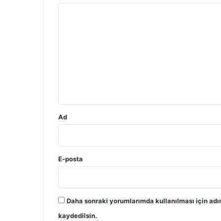
Y
o
r
u
m
*
Ad
E-posta
Daha sonraki yorumlarımda kullanılması için adı
kaydedilsin.