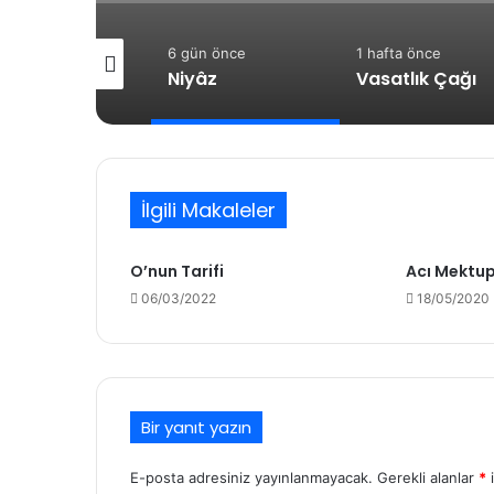
 saat önce
6 gün önce
1 hafta önce
Müzik: İçimizde Bastırdığımız Duyguların Dışarıya Farklı Bir Yansıması Mıdır?
Niyâz
Vasatlık Çağı
İlgili Makaleler
O’nun Tarifi
Acı Mektu
06/03/2022
18/05/2020
Bir yanıt yazın
E-posta adresiniz yayınlanmayacak.
Gerekli alanlar
*
i