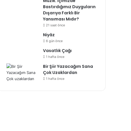
Müzik: İçimizde
Bastırdığımız Duyguların
Dışarıya Farklı Bir
Yansıması Mıdır?
21 saat önce
Niyâz
6 gün önce
Vasatlık Çağı
1 hafta önce
Bir Şiir Yazacağım Sana
Çok Uzaklardan
1 hafta önce
Deneme
1 hafta önce
Vasatlık Ça