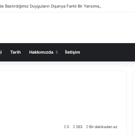
de Bastırdığımız Duyguların Dışarıya Farklı Bir Yansıması Mıdır?
i
Tarih
Hakkımızda
İletişim
0
263
Bir dakikadan az