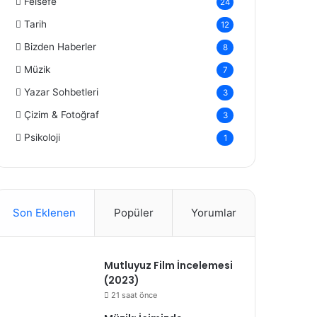
Felsefe
24
Tarih
12
Bizden Haberler
8
Müzik
7
Yazar Sohbetleri
3
Çizim & Fotoğraf
3
Psikoloji
1
Son Eklenen
Popüler
Yorumlar
Mutluyuz Film İncelemesi
(2023)
21 saat önce