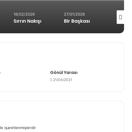
16/02/2026
27/01/2026
15/01/20
Sırrın Nakışı
Bir Başkası
Sız-ı
p
Gönül Yarası
21/04/2021
le işaretlenmişlerdir