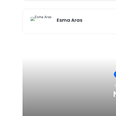
Esma Aras
Son
n