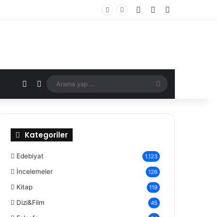
Kayıt Ol
Rastgele Makale
Kenar Bölmes
X
Rastgele Makale
Arama
yap
...
Kategoriler
Edebiyat
1.123
İncelemeler
126
Kitap
119
Dizi&Film
45