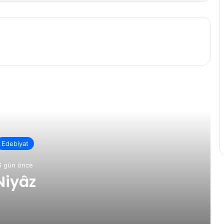
rakini Oku
Edebiyat
6 gün önce
Niyâz