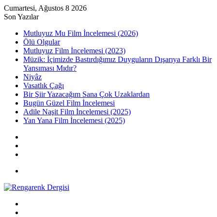
Cumartesi, Ağustos 8 2026
Son Yazılar
Mutluyuz Mu Film İncelemesi (2026)
Ölü Olgular
Mutluyuz Film İncelemesi (2023)
Müzik: İçimizde Bastırdığımız Duyguların Dışarıya Farklı Bir
Yansıması Mıdır?
Niyâz
Vasatlık Çağı
Bir Şiir Yazacağım Sana Çok Uzaklardan
Bugün Güzel Film İncelemesi
Adile Naşit Film İncelemesi (2025)
Yan Yana Film İncelemesi (2025)
Kayıt
Ol
Rastgele
Makale
Kenar
Bölmesi
Menü
Arama
yap
Kayıt