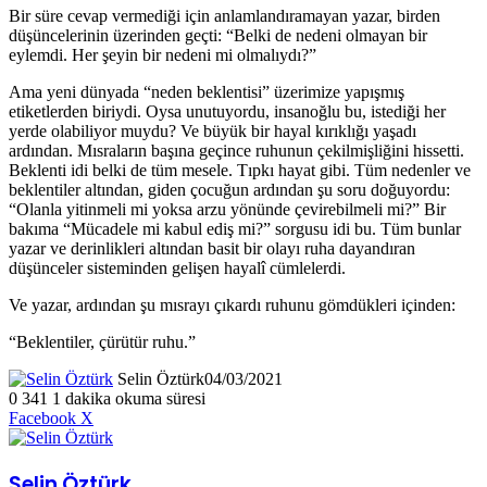
Bir süre cevap vermediği için anlamlandıramayan yazar, birden
düşüncelerinin üzerinden geçti: “Belki de nedeni olmayan bir
eylemdi. Her şeyin bir nedeni mi olmalıydı?”
Ama yeni dünyada “neden beklentisi” üzerimize yapışmış
etiketlerden biriydi. Oysa unutuyordu, insanoğlu bu, istediği her
yerde olabiliyor muydu? Ve büyük bir hayal kırıklığı yaşadı
ardından. Mısraların başına geçince ruhunun çekilmişliğini hissetti.
Beklenti idi belki de tüm mesele. Tıpkı hayat gibi. Tüm nedenler ve
beklentiler altından, giden çocuğun ardından şu soru doğuyordu:
“Olanla yitinmeli mi yoksa arzu yönünde çevirebilmeli mi?” Bir
bakıma “Mücadele mi kabul ediş mi?” sorgusu idi bu. Tüm bunlar
yazar ve derinlikleri altından basit bir olayı ruha dayandıran
düşünceler sisteminden gelişen hayalî cümlelerdi.
Ve yazar, ardından şu mısrayı çıkardı ruhunu gömdükleri içinden:
“Beklentiler, çürütür ruhu.”
Selin Öztürk
04/03/2021
0
341
1 dakika okuma süresi
LinkedIn
Tumblr
Pinterest
Reddit
VKontakte
E-
Yazdır
Facebook
X
Posta
ile
paylaş
Selin Öztürk