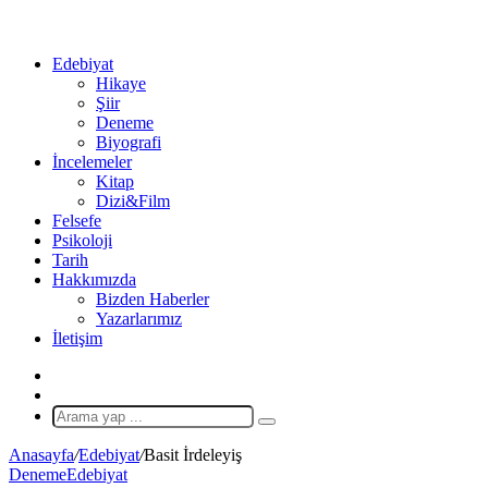
...
Ol
Edebiyat
Hikaye
Şiir
Deneme
Biyografi
İncelemeler
Kitap
Dizi&Film
Felsefe
Psikoloji
Tarih
Hakkımızda
Bizden Haberler
Yazarlarımız
İletişim
X
Rastgele
Makale
Arama
yap
Anasayfa
/
Edebiyat
/
Basit İrdeleyiş
...
Deneme
Edebiyat