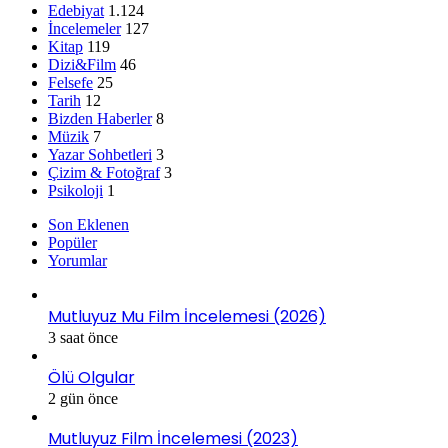
Edebiyat
1.124
İncelemeler
127
Kitap
119
Dizi&Film
46
Felsefe
25
Tarih
12
Bizden Haberler
8
Müzik
7
Yazar Sohbetleri
3
Çizim & Fotoğraf
3
Psikoloji
1
Son Eklenen
Popüler
Yorumlar
Mutluyuz Mu Film İncelemesi (2026)
3 saat önce
Ölü Olgular
2 gün önce
Mutluyuz Film İncelemesi (2023)