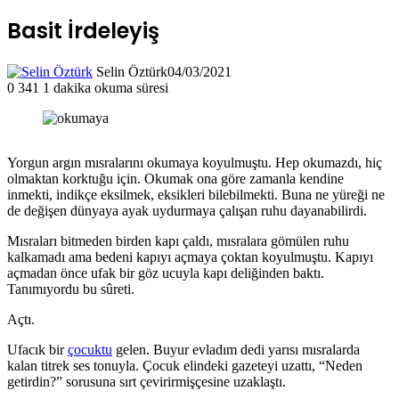
Basit İrdeleyiş
Selin Öztürk
04/03/2021
0
341
1 dakika okuma süresi
Yorgun argın mısralarını okumaya koyulmuştu. Hep okumazdı, hiç
olmaktan korktuğu için. Okumak ona göre zamanla kendine
inmekti, indikçe eksilmek, eksikleri bilebilmekti. Buna ne yüreği ne
de değişen dünyaya ayak uydurmaya çalışan ruhu dayanabilirdi.
Mısraları bitmeden birden kapı çaldı, mısralara gömülen ruhu
kalkamadı ama bedeni kapıyı açmaya çoktan koyulmuştu. Kapıyı
açmadan önce ufak bir göz ucuyla kapı deliğinden baktı.
Tanımıyordu bu sûreti.
Açtı.
Ufacık bir
çocuktu
gelen. Buyur evladım dedi yarısı mısralarda
kalan titrek ses tonuyla. Çocuk elindeki gazeteyi uzattı, “Neden
getirdin?” sorusuna sırt çevirirmişçesine uzaklaştı.