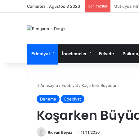
Cumartesi, Ağustos 8 2026
Son Yazılar
Müzik: İçimiz
Edebiyat
İncelemeler
Felsefe
Psikoloj
Anasayfa
/
Edebiyat
/
Koşarken Büyüdüm
Deneme
Edebiyat
Koşarken Büy
Rıdvan Beyaz
11/11/2020