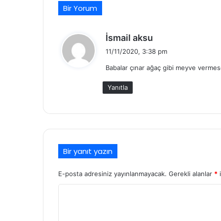
Bir Yorum
d
İsmail aksu
e
11/11/2020, 3:38 pm
d
Babalar çınar ağaç gibi meyve vermese
i
k
Yanıtla
i
:
Bir yanıt yazın
E-posta adresiniz yayınlanmayacak.
Gerekli alanlar
*
i
Y
o