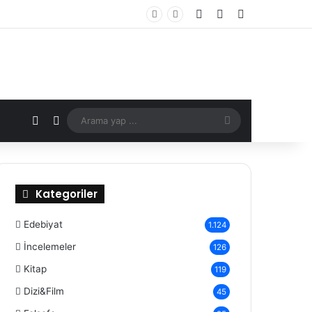
Kayıt Ol
Rastgele Makale
Kenar Bölmes
X
Rastgele Makale
Arama
yap
...
Kategoriler
Edebiyat
1.124
İncelemeler
126
Kitap
119
Dizi&Film
45