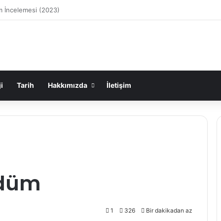
de Bastırdığımız Duyguların Dışarıya Farklı Bir Yansıması Mıdır?
i
Tarih
Hakkımızda
İletişim
üdüm
1
326
Bir dakikadan az