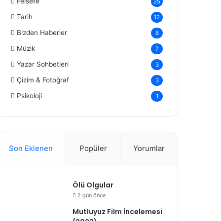
Felsefe
25
Tarih
12
Bizden Haberler
8
Müzik
7
Yazar Sohbetleri
3
Çizim & Fotoğraf
3
Psikoloji
1
Son Eklenen
Popüler
Yorumlar
Ölü Olgular
2 gün önce
Mutluyuz Film İncelemesi