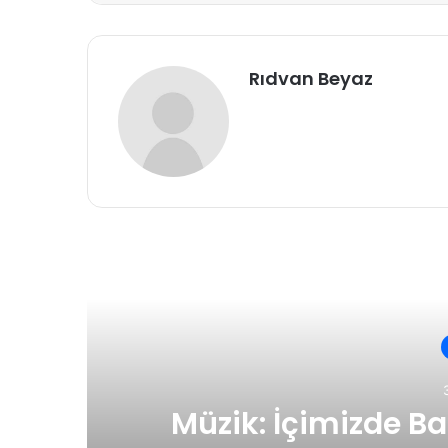
Rıdvan Beyaz
Son
ların