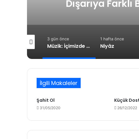
ır?
3 gün önce
1 hafta önce
1 hafta önce
Müzik: İçimizde Bastırdığımız Duyguların Dışarıya Farklı Bir Yansıması Mıdır?
Niyâz
Vasatlık Çağ
İlgili Makaleler
Şahit Ol
Küçük Dos
31/05/2020
26/12/2022