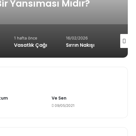
16/02/2026
27/01/2026
15/01/
ı
Sırrın Nakışı
Bir Başkası
Sız-ı
tum
Ve Sen
09/05/2021