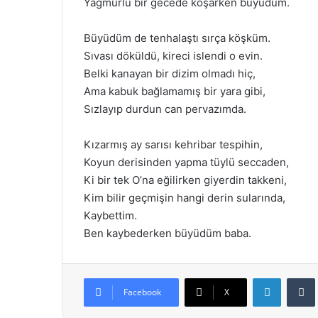
Yağmurlu bir gecede koşarken büyüdüm.
Büyüdüm de tenhalaştı sırça köşküm.
Sıvası döküldü, kireci islendi o evin.
Belki kanayan bir dizim olmadı hiç,
Ama kabuk bağlamamış bir yara gibi,
Sızlayıp durdun can pervazımda.
Kızarmış ay sarısı kehribar tespihin,
Koyun derisinden yapma tüylü seccaden,
Ki bir tek O’na eğilirken giyerdin takkeni,
Kim bilir geçmişin hangi derin sularında,
Kaybettim.
Ben kaybederken büyüdüm baba.
LinkedIn
Facebook
X