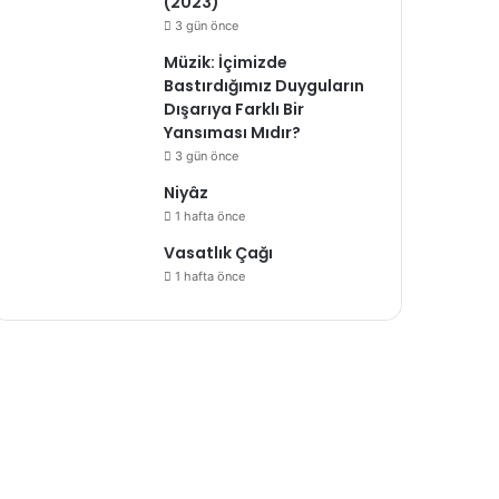
(2023)
3 gün önce
Müzik: İçimizde
Bastırdığımız Duyguların
Dışarıya Farklı Bir
Yansıması Mıdır?
3 gün önce
Niyâz
1 hafta önce
Vasatlık Çağı
1 hafta önce