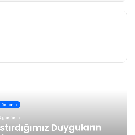
rakini Oku
Edebiyat
1 hafta önce
Niyâz