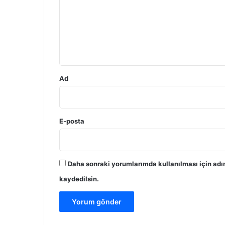
r
u
m
*
Ad
E-posta
Daha sonraki yorumlarımda kullanılması için adı
kaydedilsin.