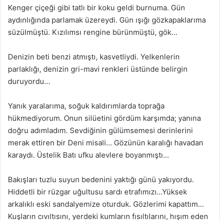
Kenger çiçeği gibi tatlı bir koku geldi burnuma. Gün
aydınlığında parlamak üzereydi. Gün ışığı gözkapaklarıma
süzülmüştü. Kızılımsı rengine bürünmüştü, gök…
Denizin beti benzi atmıştı, kasvetliydi. Yelkenlerin
parlaklığı, denizin gri-mavi renkleri üstünde belirgin
duruyordu…
Yanık yaralarıma, soğuk kaldırımlarda toprağa
hükmediyorum. Onun silüetini gördüm karşımda; yanına
doğru adımladım. Sevdiğinin gülümsemesi derinlerini
merak ettiren bir Deni misali… Gözünün karalığı havadan
karaydı. Üstelik Batı ufku alevlere boyanmıştı…
Bakışları tuzlu suyun bedenini yaktığı günü yakıyordu.
Hiddetli bir rüzgar uğultusu sardı etrafımızı…Yüksek
arkalıklı eski sandalyemize oturduk. Gözlerimi kapattım…
Kuşların cıvıltısını, yerdeki kumların fısıltılarını, hışım eden