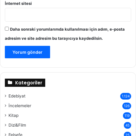
İnternet sitesi
Daha sonraki yorumlarımda kullanılması için adım, e-posta
adresim ve site adresim bu tarayıcıya kaydedilsin.
Kategoriler
Edebiyat
1.124
İncelemeler
126
Kitap
119
Dizi&Film
45
Felsefe
25