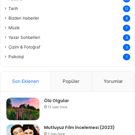
Tarih
12
Bizden Haberler
8
Müzik
7
Yazar Sohbetleri
3
Çizim & Fotoğraf
3
Psikoloji
1
Son Eklenen
Popüler
Yorumlar
Ölü Olgular
13 saat önce
Mutluyuz Film İncelemesi (2023)
2 gün önce