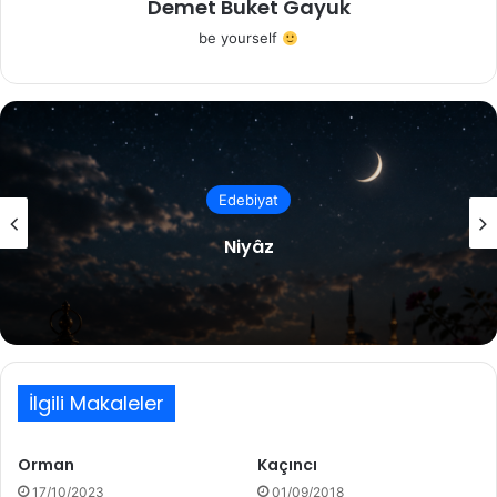
Demet Buket Gayuk
be yourself
Edebiyat
Niyâz
İlgili Makaleler
Orman
Kaçıncı
17/10/2023
01/09/2018