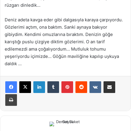
rüzgarı dinledik…
Deniz adeta kavga eder gibi dalgasıyla karaya çarpıyordu.
Gözlerimi açtım, ona baktım. Sanki aynaya bakıyor
gibiydim. Kendimi omuzlarına bıraktım. Denizin göğe
karıştığı puslu çizgiye diktim gözlerimi. O an tarif
edilemezdi ama çoğalıyordum… Mutluluk tohumu
yeşeriyordu içimizde… Göğün maviliğine kapılıp uykuya
daldık …
LinkedIn
Tumblr
Pinterest
Reddit
VKontakte
E-Posta ile paylaş
Yazdır