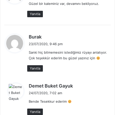
Güzel bir kaleminiz var, devamını bekliyoruz.
i
k
Yanıtla
i
:
d
Burak
e
23/07/2020, 9:46 pm
d
Sanki hiç bitmemesini istediğimiz rüyayı anlatıyor.
i
Çok teşekkür ederim bu güzel yazınız için
k
i
Yanıtla
:
d
Demet Buket Gayuk
e
24/07/2020, 7:02 am
d
Bende Tesekkur ederim
i
k
Yanıtla
i