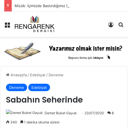
Müzik: İçimizde Bastırdığımız Duyguların Dışarıya Farklı Bir Yansıması Mıdır?
Menü
Kayıt 
Ar
Anasayfa
/
Edebiyat
/
Deneme
Deneme
Edebiyat
Sabahın Seherinde
Demet Buket Gayuk
23/07/2020
8
340
1 dakika okuma süresi