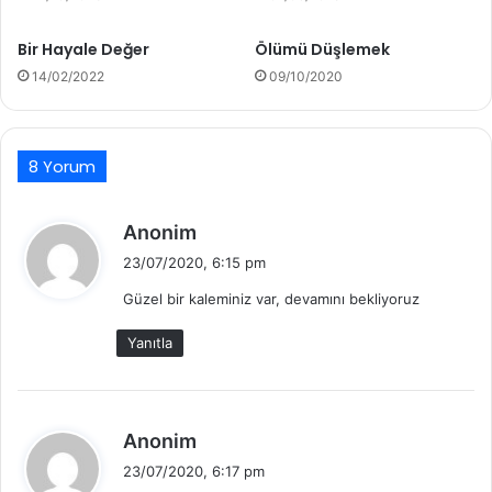
Bir Hayale Değer
Ölümü Düşlemek
14/02/2022
09/10/2020
8 Yorum
d
Anonim
e
23/07/2020, 6:15 pm
d
Güzel bir kaleminiz var, devamını bekliyoruz
i
k
Yanıtla
i
:
d
Anonim
e
23/07/2020, 6:17 pm
d