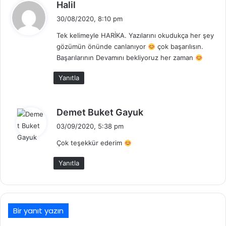
d
Halil
e
30/08/2020, 8:10 pm
d
Tek kelimeyle HARİKA. Yazılarını okudukça her şey
i
gözümün önünde canlanıyor
çok başarılısın.
k
Başarılarının Devamını bekliyoruz her zaman
i
:
Yanıtla
d
Demet Buket Gayuk
e
03/09/2020, 5:38 pm
d
Çok teşekkür ederim
i
k
Yanıtla
i
:
Bir yanıt yazın