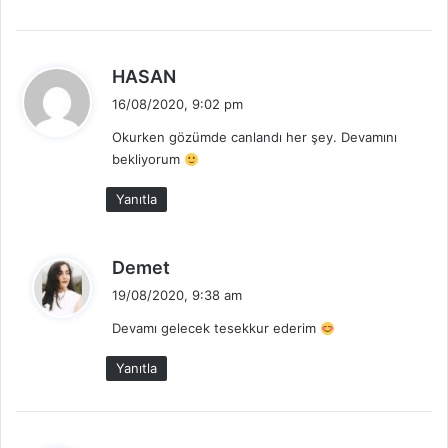
:
d
HASAN
e
16/08/2020, 9:02 pm
d
Okurken gözümde canlandı her şey. Devamını
i
bekliyorum
k
i
Yanıtla
:
d
Demet
e
19/08/2020, 9:38 am
d
Devamı gelecek tesekkur ederim
i
k
Yanıtla
i
: