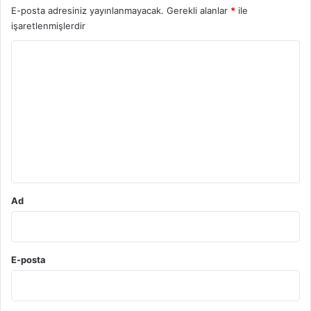
E-posta adresiniz yayınlanmayacak.
Gerekli alanlar
*
ile
işaretlenmişlerdir
Y
o
r
u
m
*
Ad
E-posta