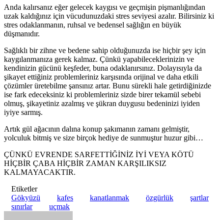
Anda kalırsanız eğer gelecek kaygısı ve geçmişin pişmanlığından
uzak kaldığınız için vücudunuzdaki stres seviyesi azalır. Bilirsiniz ki
stres odaklanmanın, ruhsal ve bedensel sağlığın en büyük
düşmanıdır.
Sağlıklı bir zihne ve bedene sahip olduğunuzda ise hiçbir şey için
kaygılanmanıza gerek kalmaz. Çünkü yapabileceklerinizin ve
kendinizin gücünü keşfeder, buna odaklanırsınız. Dolayısıyla da
şikayet ettiğiniz problemleriniz karşısında orijinal ve daha etkili
çözümler üretebilme şansınız artar. Bunu sürekli hale getirdiğinizde
ise fark edeceksiniz ki problemleriniz sizde birer tekamül sebebi
olmuş, şikayetiniz azalmış ve şükran duygusu bedeninizi iyiden
iyiye sarmış.
Artık gül ağacının dalına konup şakımanın zamanı gelmiştir,
yolculuk bitmiş ve size birçok hediye de sunmuştur huzur gibi…
ÇÜNKÜ EVRENDE SARFETTİĞİNİZ İYİ VEYA KÖTÜ
HİÇBİR ÇABA HİÇBİR ZAMAN KARŞILIKSIZ
KALMAYACAKTIR.
Etiketler
Gökyüzü
kafes
kanatlanmak
özgürlük
şartlar
sınırlar
uçmak