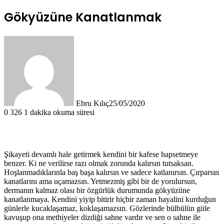
Gökyüzüne Kanatlanmak
Ebru Kılıç
25/05/2020
0
326
1 dakika okuma süresi
Şikayeti devamlı hale getirmek kendini bir kafese hapsetmeye
benzer. Ki ne verilirse razı olmak zorunda kalırsın tutsaksan.
Hoşlanmadıklarınla baş başa kalırsın ve sadece katlanırsın. Çırparsın
kanatlarını ama uçamazsın. Yetmezmiş gibi bir de yorulursun,
dermanın kalmaz olası bir özgürlük durumunda gökyüzüne
kanatlanmaya. Kendini yiyip bitirir hiçbir zaman hayalini kurduğun
günlerle kucaklaşamaz, koklaşamazsın. Gözlerinde bülbülün güle
kavuşup ona methiyeler dizdiği sahne vardır ve sen o sahne ile