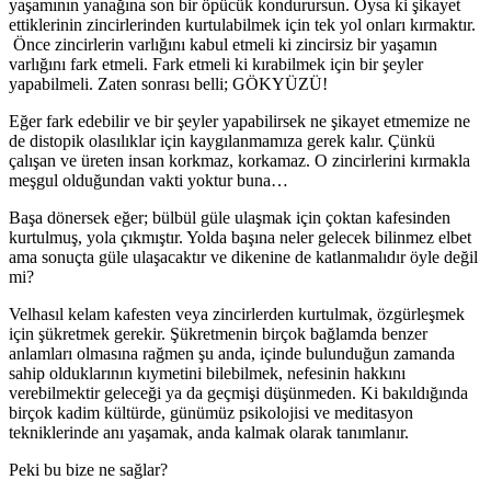
yaşamının yanağına son bir öpücük kondurursun. Oysa ki şikayet
ettiklerinin zincirlerinden kurtulabilmek için tek yol onları kırmaktır.
Önce zincirlerin varlığını kabul etmeli ki zincirsiz bir yaşamın
varlığını fark etmeli. Fark etmeli ki kırabilmek için bir şeyler
yapabilmeli. Zaten sonrası belli; GÖKYÜZÜ!
Eğer fark edebilir ve bir şeyler yapabilirsek ne şikayet etmemize ne
de distopik olasılıklar için kaygılanmamıza gerek kalır. Çünkü
çalışan ve üreten insan korkmaz, korkamaz. O zincirlerini kırmakla
meşgul olduğundan vakti yoktur buna…
Başa dönersek eğer; bülbül güle ulaşmak için çoktan kafesinden
kurtulmuş, yola çıkmıştır. Yolda başına neler gelecek bilinmez elbet
ama sonuçta güle ulaşacaktır ve dikenine de katlanmalıdır öyle değil
mi?
Velhasıl kelam kafesten veya zincirlerden kurtulmak, özgürleşmek
için şükretmek gerekir. Şükretmenin birçok bağlamda benzer
anlamları olmasına rağmen şu anda, içinde bulunduğun zamanda
sahip olduklarının kıymetini bilebilmek, nefesinin hakkını
verebilmektir geleceği ya da geçmişi düşünmeden. Ki bakıldığında
birçok kadim kültürde, günümüz psikolojisi ve meditasyon
tekniklerinde anı yaşamak, anda kalmak olarak tanımlanır.
Peki bu bize ne sağlar?