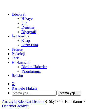
Edebiyat
Hikaye
Şiir
Deneme
Biyografi
İncelemeler
Kitap
Dizi&Film
Felsefe
Psikoloji
Tarih
Hakkımızda
Bizden Haberler
Yazarlarımız
İletişim
X
Rastgele Makale
Arama yap ...
Anasayfa
/
Edebiyat
/
Deneme
/
Gökyüzüne Kanatlanmak
Deneme
Edebiyat