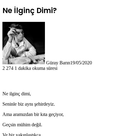
Ne İlginç Dimi?
Güray Barın
19/05/2020
2
274
1 dakika okuma süresi
Ne ilginç dimi,
Seninle biz aynı şehirdeyiz.
Ama aramızdan bir kıta geçiyor,
Geçsin mühim değil.
Ve biz yakınlaştıkça,