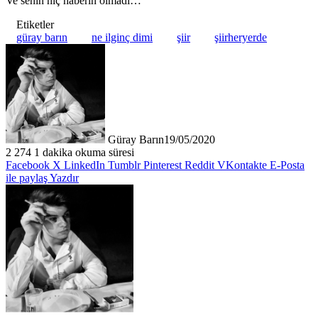
Ve senin hiç haberin olmadı…
Etiketler
güray barın
ne ilginç dimi
şiir
şiirheryerde
Güray Barın
19/05/2020
2
274
1 dakika okuma süresi
Facebook
X
LinkedIn
Tumblr
Pinterest
Reddit
VKontakte
E-Posta
ile paylaş
Yazdır