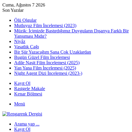
Cuma, Ağustos 7 2026
Son Yazılar
Ölü Olgular
Mutluyuz Film İncelemesi (2023)
Müzik: İçimizde Bastırdığımız Duyguların Dışarıya Farklı Bir
Yansıması Mıdır?
Niyâz
Vasatlık Çağı
Bir Şiir Yazacağım Sana Çok Uzaklardan
Bugün Güzel Film İncelemesi
Adile Naşit Film İncelemesi (2025)
Yan Yana Film İncelemesi (2025)
Night Agent Dizi İncelemesi (2023-)
Kayıt Ol
Rastgele Makale
Kenar Bölmesi
Menü
Arama yap ...
Kayıt Ol