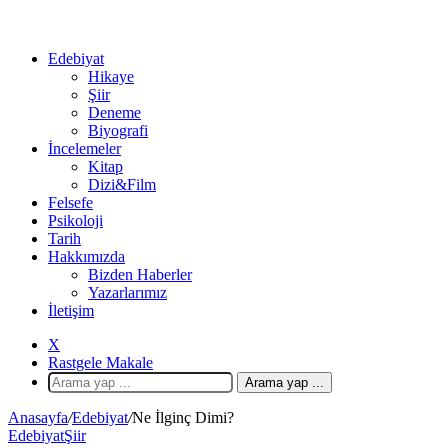
Edebiyat
Hikaye
Şiir
Deneme
Biyografi
İncelemeler
Kitap
Dizi&Film
Felsefe
Psikoloji
Tarih
Hakkımızda
Bizden Haberler
Yazarlarımız
İletişim
X
Rastgele Makale
Arama yap ...
Anasayfa
/
Edebiyat
/
Ne İlginç Dimi?
Edebiyat
Şiir