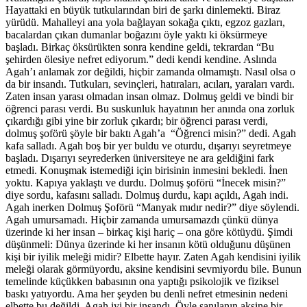
Hayattaki en büyük tutkularından biri de şarkı dinlemekti. Biraz
yürüdü. Mahalleyi ana yola bağlayan sokağa çıktı, egzoz gazları,
bacalardan çıkan dumanlar boğazını öyle yaktı ki öksürmeye
başladı. Birkaç öksürükten sonra kendine geldi, tekrardan “Bu
şehirden ölesiye nefret ediyorum.” dedi kendi kendine. Aslında
Agah’ı anlamak zor değildi, hiçbir zamanda olmamıştı. Nasıl olsa o
da bir insandı. Tutkuları, sevinçleri, hatıraları, acıları, yaraları vardı.
Zaten insan yarası olmadan insan olmaz. Dolmuş geldi ve bindi bir
öğrenci parası verdi. Bu suskunluk hayatının her anında ona zorluk
çıkardığı gibi yine bir zorluk çıkardı; bir öğrenci parası verdi,
dolmuş şoförü şöyle bir baktı Agah’a “Öğrenci misin?” dedi. Agah
kafa salladı. Agah boş bir yer buldu ve oturdu, dışarıyı seyretmeye
başladı. Dışarıyı seyrederken üniversiteye ne ara geldiğini fark
etmedi. Konuşmak istemediği için birisinin inmesini bekledi. İnen
yoktu. Kapıya yaklaştı ve durdu. Dolmuş şoförü “İnecek misin?”
diye sordu, kafasını salladı. Dolmuş durdu, kapı açıldı, Agah indi.
Agah inerken Dolmuş Şoförü “Manyak mıdır nedir?” diye söylendi.
Agah umursamadı. Hiçbir zamanda umursamazdı çünkü dünya
üzerinde ki her insan – birkaç kişi hariç – ona göre kötüydü. Şimdi
düşünmeli: Dünya üzerinde ki her insanın kötü olduğunu düşünen
kişi bir iyilik meleği midir? Elbette hayır. Zaten Agah kendisini iyilik
meleği olarak görmüyordu, aksine kendisini sevmiyordu bile. Bunun
temelinde küçükken babasının ona yaptığı psikolojik ve fiziksel
baskı yatıyordu. Ama her şeyden bu denli nefret etmesinin nedeni
elbette bu değildi. Agah iyi bir insandı. Öyle sanılanın aksine bir