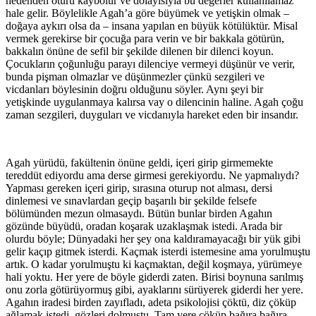
nedenden ötürü kaybolur ve dolayısıyla bu değerler kullanılamaz
hale gelir. Böylelikle Agah’a göre büyümek ve yetişkin olmak –
doğaya aykırı olsa da – insana yapılan en büyük kötülüktür. Misal
vermek gerekirse bir çocuğa para verin ve bir bakkala götürün,
bakkalın önüne de sefil bir şekilde dilenen bir dilenci koyun.
Çocukların çoğunluğu parayı dilenciye vermeyi düşünür ve verir,
bunda pişman olmazlar ve düşünmezler çünkü sezgileri ve
vicdanları böylesinin doğru olduğunu söyler. Aynı şeyi bir
yetişkinde uygulanmaya kalırsa vay o dilencinin haline. Agah çoğu
zaman sezgileri, duyguları ve vicdanıyla hareket eden bir insandır.
Agah yürüdü, fakültenin önüne geldi, içeri girip girmemekte
tereddüt ediyordu ama derse girmesi gerekiyordu. Ne yapmalıydı?
Yapması gereken içeri girip, sırasına oturup not alması, dersi
dinlemesi ve sınavlardan geçip başarılı bir şekilde felsefe
bölümünden mezun olmasaydı. Bütün bunlar birden Agahın
gözünde büyüdü, oradan koşarak uzaklaşmak istedi. Arada bir
olurdu böyle; Dünyadaki her şey ona kaldıramayacağı bir yük gibi
gelir kaçıp gitmek isterdi. Kaçmak isterdi istemesine ama yorulmuştu
artık. O kadar yorulmuştu ki kaçmaktan, değil koşmaya, yürümeye
hali yoktu. Her yere de böyle giderdi zaten. Birisi boynuna sarılmış
onu zorla götürüyormuş gibi, ayaklarını sürüyerek giderdi her yere.
Agahın iradesi birden zayıfladı, adeta psikolojisi çöktü, diz çöküp
ağlamak istedi, gözleri dolmuştu. Tam yere çöküp bağıra bağıra