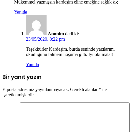
Mükemmel yazmışsın kardeşim eline emeğine sağlık 🤗
Yanıtla
Anonim
dedi ki:
23/05/2020, 8:22 pm
Teşekkürler Kardeşim, burda seninde yazılarımı
okuduğunu bilmem hoşuma gitti. İyi okumalar!
Yanıtla
Bir yanıt yazın
E-posta adresiniz yayınlanmayacak.
Gerekli alanlar
*
ile
işaretlenmişlerdir