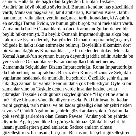
aslında. Hatta bu ile bağlı olan köylerden biri olan Taşkale,
Atatürk’ün köyü olduğu söylenirdi. Buranın kendine has güzellikleri
vardı; Manazan mağaraları, tahıl ambarları, Karaman Kalesi, tarihi
hamamları, yılkı atları, yeraltı mağarası, tarihi konakları, ki Agah’ın
en sevdiği Tartan Evidir, ve bunun gibi birçok tarihi mekanları vardı.
Zamanında bu ile Osmanlılardan önce Karamanoğulları denen bir
beylik hükmetmişti. Bu beylik Osmanlı İmparatorluğuna sıkça baş
kaldırır ve isyan edermiş. Bu yüzden Osmanlı İmparatorluğu çareyi
bölgede ki halkı iskan ettirmekte bulmuş. Böylelikle ülkemizin dört
bir yanına dağılmış Karamanlılar. İşte bu nedenden dolayı Mustafa
Kemal Atatürk’ün soyunun buraya dayandığı iddia edilir. Aslında bu
yere sadece Osmanlılar ve Karamanoğulları hükmetmemiş.
Zamanında Selçuklular, Bizans İmparatorluğu, Roma İmparatorluğu
da hükmetmiş bu topraklara. Bu yüzden Roma, Bizans ve Selçuklu
yapılarına rastlamak da mümkün bu şehirde. Özellikle şehir dışına
çıkıldığı zaman bu yapılar kendini daha çok belli ediyor. Öyle ki bir
zamanlar yine bu Taşkale denen yerde insanlar hazine avına
çıkmışlar. Taşkaleli olduğunuzu söylediğinizde “Hiç define aradın
mı?” diye bir soru yöneltilebiliyor mesela. Peki bir insan bu kadar
tarihi geçmişi, tarih mirası ve bu kadar güzelliği olan bir şehri neden
sevmez? Çünkü Agahın bu şehirde güzel anıları yoktu. Agahın da
çok sevdiği şairlerden olan Cesare Pavese “Anılar yok bu şehirde.”
diyordu. Agah genellikle bu görüşe katılmaz. Çünkü bir şehri, bir
insanı güzelleştiren güzel anılardır. Sadece anıların olması
güzelleştirmez bir insanı, bir şehri. Bir insanı, bir şehri güzelleştiren