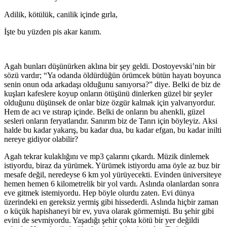
Adilik, kötülük, canilik içinde gırla,
İşte bu yüzden pis akar kanım.
Agah bunları düşünürken aklına bir şey geldi. Dostoyevski’nin bir
sözü vardır; “Ya odanda öldürdüğün örümcek bütün hayatı boyunca
senin onun oda arkadaşı olduğunu sanıyorsa?” diye. Belki de biz de
kuşları kafeslere koyup onların ötüşünü dinlerken güzel bir şeyler
olduğunu düşünsek de onlar bize özgür kalmak için yalvarıyordur.
Hem de acı ve ıstırap içinde. Belki de onların bu ahenkli, güzel
sesleri onların feryatlarıdır. Sanırım biz de Tanrı için böyleyiz. Aksi
halde bu kadar yakarış, bu kadar dua, bu kadar efgan, bu kadar inilti
nereye gidiyor olabilir?
Agah tekrar kulaklığını ve mp3 çalarını çıkardı. Müzik dinlemek
istiyordu, biraz da yürümek. Yürümek istiyordu ama öyle az buz bir
mesafe değil, neredeyse 6 km yol yürüyecekti. Evinden üniversiteye
hemen hemen 6 kilometrelik bir yol vardı. Aslında olanlardan sonra
eve gitmek istemiyordu. Hep böyle olurdu zaten. Evi dünya
üzerindeki en gereksiz yermiş gibi hissederdi. Aslında hiçbir zaman
o küçük hapishaneyi bir ev, yuva olarak görmemişti. Bu şehir gibi
evini de sevmiyordu. Yaşadığı şehir çokta kötü bir yer değildi