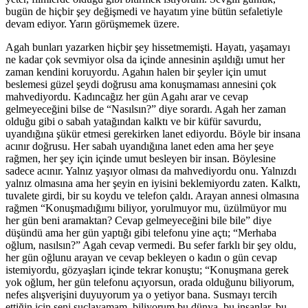
bugün de hiçbir şey değişmedi ve hayatım yine bütün sefaletiyle
devam ediyor. Yarın görüşmemek üzere.
Agah bunları yazarken hiçbir şey hissetmemişti. Hayatı, yaşamayı
ne kadar çok sevmiyor olsa da içinde annesinin aşıldığı umut her
zaman kendini koruyordu. Agahın halen bir şeyler için umut
beslemesi güzel şeydi doğrusu ama konuşmaması annesini çok
mahvediyordu. Kadıncağız her gün Agahı arar ve cevap
gelmeyeceğini bilse de “Nasılsın?” diye sorardı. Agah her zaman
olduğu gibi o sabah yatağından kalktı ve bir küfür savurdu,
uyandığına şükür etmesi gerekirken lanet ediyordu. Böyle bir insana
acınır doğrusu. Her sabah uyandığına lanet eden ama her şeye
rağmen, her şey için içinde umut besleyen bir insan. Böylesine
sadece acınır. Yalnız yaşıyor olması da mahvediyordu onu. Yalnızdı
yalnız olmasına ama her şeyin en iyisini beklemiyordu zaten. Kalktı,
tuvalete girdi, bir su koydu ve telefon çaldı. Arayan annesi olmasına
rağmen “Konuşmadığımı biliyor, yorulmuyor mu, üzülmüyor mu
her gün beni aramaktan? Cevap gelmeyeceğini bile bile” diye
düşündü ama her gün yaptığı gibi telefonu yine açtı; “Merhaba
oğlum, nasılsın?” Agah cevap vermedi. Bu sefer farklı bir şey oldu,
her gün oğlunu arayan ve cevap bekleyen o kadın o gün cevap
istemiyordu, gözyaşları içinde tekrar konuştu; “Konuşmana gerek
yok oğlum, her gün telefonu açıyorsun, orada olduğunu biliyorum,
nefes alışverişini duyuyorum ya o yetiyor bana. Susmayı tercih
ettiğin için seni suçlayamam, biliyorum bu dünya, bu insanlar, bu