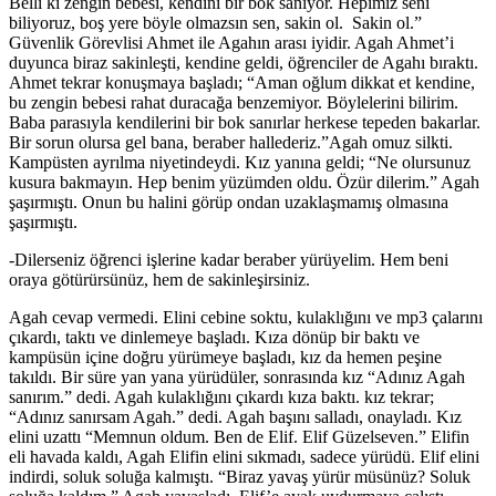
Belli ki zengin bebesi, kendini bir bok sanıyor. Hepimiz seni
biliyoruz, boş yere böyle olmazsın sen, sakin ol. Sakin ol.”
Güvenlik Görevlisi Ahmet ile Agahın arası iyidir. Agah Ahmet’i
duyunca biraz sakinleşti, kendine geldi, öğrenciler de Agahı bıraktı.
Ahmet tekrar konuşmaya başladı; “Aman oğlum dikkat et kendine,
bu zengin bebesi rahat duracağa benzemiyor. Böylelerini bilirim.
Baba parasıyla kendilerini bir bok sanırlar herkese tepeden bakarlar.
Bir sorun olursa gel bana, beraber hallederiz.”Agah omuz silkti.
Kampüsten ayrılma niyetindeydi. Kız yanına geldi; “Ne olursunuz
kusura bakmayın. Hep benim yüzümden oldu. Özür dilerim.” Agah
şaşırmıştı. Onun bu halini görüp ondan uzaklaşmamış olmasına
şaşırmıştı.
-Dilerseniz öğrenci işlerine kadar beraber yürüyelim. Hem beni
oraya götürürsünüz, hem de sakinleşirsiniz.
Agah cevap vermedi. Elini cebine soktu, kulaklığını ve mp3 çalarını
çıkardı, taktı ve dinlemeye başladı. Kıza dönüp bir baktı ve
kampüsün içine doğru yürümeye başladı, kız da hemen peşine
takıldı. Bir süre yan yana yürüdüler, sonrasında kız “Adınız Agah
sanırım.” dedi. Agah kulaklığını çıkardı kıza baktı. kız tekrar;
“Adınız sanırsam Agah.” dedi. Agah başını salladı, onayladı. Kız
elini uzattı “Memnun oldum. Ben de Elif. Elif Güzelseven.” Elifin
eli havada kaldı, Agah Elifin elini sıkmadı, sadece yürüdü. Elif elini
indirdi, soluk soluğa kalmıştı. “Biraz yavaş yürür müsünüz? Soluk