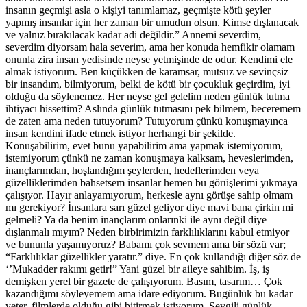
insanın geçmişi asla o kişiyi tanımlamaz, geçmişte kötü şeyler
yapmış insanlar için her zaman bir umudun olsun. Kimse dışlanacak
ve yalnız bırakılacak kadar adi değildir.” Annemi severdim,
severdim diyorsam hala severim, ama her konuda hemfikir olamam
onunla zira insan yedisinde neyse yetmişinde de odur. Kendimi ele
almak istiyorum. Ben küçükken de karamsar, mutsuz ve sevinçsiz
bir insandım, bilmiyorum, belki de kötü bir çocukluk geçirdim, iyi
olduğu da söylenemez. Her neyse gel gelelim neden günlük tutma
ihtiyacı hissettim? Aslında günlük tutmasını pek bilmem, beceremem
de zaten ama neden tutuyorum? Tutuyorum çünkü konuşmayınca
insan kendini ifade etmek istiyor herhangi bir şekilde.
Konuşabilirim, evet bunu yapabilirim ama yapmak istemiyorum,
istemiyorum çünkü ne zaman konuşmaya kalksam, heveslerimden,
inançlarımdan, hoşlandığım şeylerden, hedeflerimden veya
güzelliklerimden bahsetsem insanlar hemen bu görüşlerimi yıkmaya
çalışıyor. Hayır anlayamıyorum, herkesle aynı görüşe sahip olmam
mı gerekiyor? İnsanlara sarı güzel geliyor diye mavi bana çirkin mi
gelmeli? Ya da benim inançlarım onlarınki ile aynı değil diye
dışlanmalı mıyım? Neden birbirimizin farklılıklarını kabul etmiyor
ve bununla yaşamıyoruz? Babamı çok sevmem ama bir sözü var;
“Farklılıklar güzellikler yaratır.” diye. En çok kullandığı diğer söz de
‘’Mukadder rakımı getir!” Yani güzel bir aileye sahibim. İş, iş
demişken yerel bir gazete de çalışıyorum. Basım, tasarım… Çok
kazandığımı söyleyemem ama idare ediyorum. Bugünlük bu kadar
yeter, filmlerde olduğu gibi bitirmek istiyorum. Sevgili günlük,