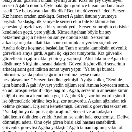
bakıyordu, gözlerini ondan ayırmıyordu. Kıza bir şey diyemeyen
serseri Agah’a döndü. Öyle baktığını görünce hırsını ondan almak
istedi “Ne bakıyorsun lan dik dik? Beni mi dövecen?” dedi Serseri.
Kız hemen oradan uzaklaştı. Serseri Agahın üstüne yürümeye
başladı. Yaklaştığı ilk saniyede serseri elini bile kaldıramadan
çenesine şimşek hızıyla bir yumruk yedi. Serseri yumruğun etkisiyle
kendinden geçti, yere yığıldı. Kimse Agahtan böyle bir şey
beklemediği için herkes on saniye dondu kaldı. Serserinin
arkadaşları şoku atlattıktan sonra oturdukları yerden sıçradı ve
Agaha doğru koşmaya başladılar. Tam o sırada kampüsün güvenlik
görevlileri araya girdi, Agahı üç kişi zor tutuyordu. Kız güvenlik
görevlilerini çağırmakla iyi bir şey yapmıştı. Aksi takdirde Agah hiç
düşünmez 5 kişinin arasına dalardı. Güvenlik görevlileri serserinin
arkadaşlarını geri ittikten sonra uyarı yaptı; “Ya bu işi burada
bitirirsiniz ya da polisi çağırırım derdiniz neyse orada
hesaplaşırsınız!” Serseri kendine gelmişti. Ayağa kalktı, “Seninle
işim bitmedi Agah! Ayvayı yedin oğlum sen! Amına koyacam senin,
en adi orospu evladı!” diye bağırdı. Agah, serserinin annesine küfür
ettiğini duyunca kendinden geçti. Agahı 3 kişi zor tutuyordu şimdi
ise öğrencilerle birlikte beş kişi zor tutuyordu. Agahın ağzından tek
kelime çıkmadı. Dişlerini kenetlemişti. Güvenlik görevlisi tekrar etti
“Ya dağılın ya da polis çağıracağım.” Serseri ve arkadaşları
fakültenin önünden ayrıldı, Agahın ise siniri hala geçmemişti. Deliye
dönmüştü adeta. Onu öyle gören birisi akıl hastası sanabilirdi.
Güvenlik görevlisi Agaha yaklaştı “Agah tamam oğlum, sakin ol.