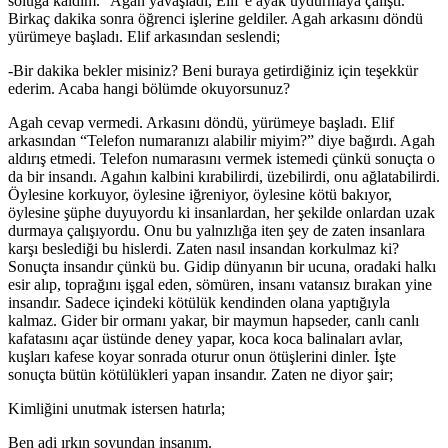
soluğa kaldım.” Agah yavaşladı, Elif’e ayak uydurmaya çalıştı.
Birkaç dakika sonra öğrenci işlerine geldiler. Agah arkasını döndü
yürümeye başladı. Elif arkasından seslendi;
-Bir dakika bekler misiniz? Beni buraya getirdiğiniz için teşekkür
ederim. Acaba hangi bölümde okuyorsunuz?
Agah cevap vermedi. Arkasını döndü, yürümeye başladı. Elif
arkasından “Telefon numaranızı alabilir miyim?” diye bağırdı. Agah
aldırış etmedi. Telefon numarasını vermek istemedi çünkü sonuçta o
da bir insandı. Agahın kalbini kırabilirdi, üzebilirdi, onu ağlatabilirdi.
Öylesine korkuyor, öylesine iğreniyor, öylesine kötü bakıyor,
öylesine şüphe duyuyordu ki insanlardan, her şekilde onlardan uzak
durmaya çalışıyordu. Onu bu yalnızlığa iten şey de zaten insanlara
karşı beslediği bu hislerdi. Zaten nasıl insandan korkulmaz ki?
Sonuçta insandır çünkü bu. Gidip dünyanın bir ucuna, oradaki halkı
esir alıp, toprağını işgal eden, sömüren, insanı vatansız bırakan yine
insandır. Sadece içindeki kötülük kendinden olana yaptığıyla
kalmaz. Gider bir ormanı yakar, bir maymun hapseder, canlı canlı
kafatasını açar üstünde deney yapar, koca koca balinaları avlar,
kuşları kafese koyar sonrada oturur onun ötüşlerini dinler. İşte
sonuçta bütün kötülükleri yapan insandır. Zaten ne diyor şair;
Kimliğini unutmak istersen hatırla;
Ben adi ırkın soyundan insanım.