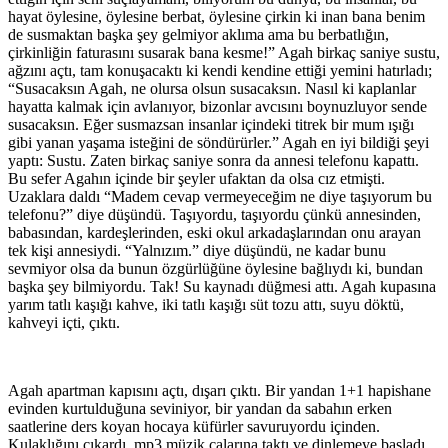
hayat öylesine, öylesine berbat, öylesine çirkin ki inan bana benim
de susmaktan başka şey gelmiyor aklıma ama bu berbatlığın,
çirkinliğin faturasını susarak bana kesme!” Agah birkaç saniye sustu,
ağzını açtı, tam konuşacaktı ki kendi kendine ettiği yemini hatırladı;
“Susacaksın Agah, ne olursa olsun susacaksın. Nasıl ki kaplanlar
hayatta kalmak için avlanıyor, bizonlar avcısını boynuzluyor sende
susacaksın. Eğer susmazsan insanlar içindeki titrek bir mum ışığı
gibi yanan yaşama isteğini de söndürürler.” Agah en iyi bildiği şeyi
yaptı: Sustu. Zaten birkaç saniye sonra da annesi telefonu kapattı.
Bu sefer Agahın içinde bir şeyler ufaktan da olsa cız etmişti.
Uzaklara daldı “Madem cevap vermeyeceğim ne diye taşıyorum bu
telefonu?” diye düşündü. Taşıyordu, taşıyordu çünkü annesinden,
babasından, kardeşlerinden, eski okul arkadaşlarından onu arayan
tek kişi annesiydi. “Yalnızım.” diye düşündü, ne kadar bunu
sevmiyor olsa da bunun özgürlüğüne öylesine bağlıydı ki, bundan
başka şey bilmiyordu. Tak! Su kaynadı düğmesi attı. Agah kupasına
yarım tatlı kaşığı kahve, iki tatlı kaşığı süt tozu attı, suyu döktü,
kahveyi içti, çıktı.
Agah apartman kapısını açtı, dışarı çıktı. Bir yandan 1+1 hapishane
evinden kurtulduğuna seviniyor, bir yandan da sabahın erken
saatlerine ders koyan hocaya küfürler savuruyordu içinden.
Kulaklığını çıkardı, mp3 müzik çalarına taktı ve dinlemeye başladı.