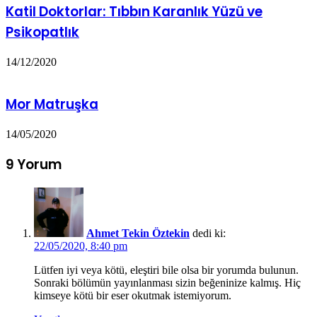
Katil Doktorlar: Tıbbın Karanlık Yüzü ve
Psikopatlık
14/12/2020
Mor Matruşka
14/05/2020
9 Yorum
Ahmet Tekin Öztekin
dedi ki:
22/05/2020, 8:40 pm
Lütfen iyi veya kötü, eleştiri bile olsa bir yorumda bulunun.
Sonraki bölümün yayınlanması sizin beğeninize kalmış. Hiç
kimseye kötü bir eser okutmak istemiyorum.