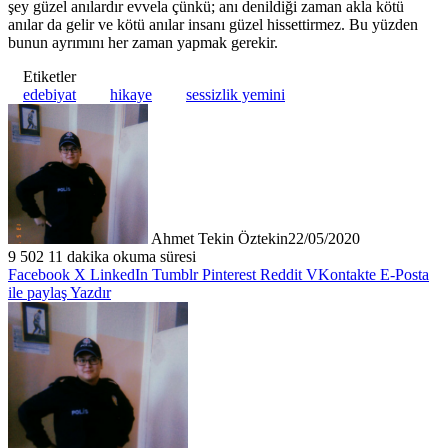
şey güzel anılardır evvela çünkü; anı denildiği zaman akla kötü
anılar da gelir ve kötü anılar insanı güzel hissettirmez. Bu yüzden
bunun ayrımını her zaman yapmak gerekir.
Etiketler
edebiyat
hikaye
sessizlik yemini
Ahmet Tekin Öztekin
22/05/2020
9
502
11 dakika okuma süresi
Facebook
X
LinkedIn
Tumblr
Pinterest
Reddit
VKontakte
E-Posta
ile paylaş
Yazdır