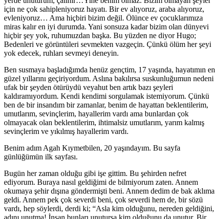
yerde unuturum, çalınır…Yine benim olmaz. Bizim olmayan şeyler
için ne çok sahipleniyoruz hayatı. Bir ev alıyoruz, araba alıyoruz,
evleniyoruz… Ama hiçbiri bizim değil. Ölünce ev çocuklarımıza
miras kalır en iyi durumda. Yani sonsuza kadar bizim olan dünyevi
hiçbir şey yok, ruhumuzdan başka. Bu yüzden ne diyor Hugo;
Bedenleri ve görüntüleri sevmekten vazgeçin. Çünkü ölüm her şeyi
yok edecek, ruhları sevmeyi deneyin.
Ben susmaya başladığımda henüz gençtim, 17 yaşında, hayatımın en
güzel yıllarını geçiriyordum. Aslına bakılırsa suskunluğumun nedeni
ufak bir şeyden ötürüydü veyahut ben artık bazı şeyleri
kaldıramıyordum. Kendi kendimi sorgulamak istemiyorum. Çünkü
ben de bir insandım bir zamanlar, benim de hayattan beklentilerim,
umutlarım, sevinçlerim, hayallerim vardı ama bunlardan çok
olmayacak olan beklentilerim, ihtimalsiz umutlarım, yarım kalmış
sevinçlerim ve yıkılmış hayallerim vardı.
Benim adım Agah Kıymetbilen, 20 yaşındayım. Bu sayfa
günlüğümün ilk sayfası.
Bugün her zaman olduğu gibi işe gittim. Bu şehirden nefret
ediyorum. Buraya nasıl geldiğimi de bilmiyorum zaten. Annem
okumaya şehir dışına göndermişti beni. Annem dedim de bak aklıma
geldi. Annem pek çok severdi beni, çok severdi hem de, bir sözü
vardı, hep söylerdi, derdi ki; “Asla kim olduğunu, nereden geldiğini,
adını unutma! İnsan bunları unutursa kim olduğunu da unutur. Bir