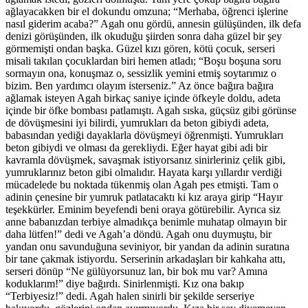
ağlayacakken bir el dokundu omzuna; “Merhaba, öğrenci işlerine
nasıl giderim acaba?” Agah onu gördü, annesin gülüşünden, ilk defa
denizi görüşünden, ilk okuduğu şiirden sonra daha güzel bir şey
görmemişti ondan başka. Güzel kızı gören, kötü çocuk, serseri
misali takılan çocuklardan biri hemen atladı; “Boşu boşuna soru
sormayın ona, konuşmaz o, sessizlik yemini etmiş soytarımız o
bizim. Ben yardımcı olayım isterseniz.” Az önce bağıra bağıra
ağlamak isteyen Agah birkaç saniye içinde öfkeyle doldu, adeta
içinde bir öfke bombası patlamıştı. Agah sıska, güçsüz gibi görünse
de dövüşmesini iyi bilirdi, yumrukları da beton gibiydi adeta,
babasından yediği dayaklarla dövüşmeyi öğrenmişti. Yumrukları
beton gibiydi ve olması da gerekliydi. Eğer hayat gibi adi bir
kavramla dövüşmek, savaşmak istiyorsanız sinirleriniz çelik gibi,
yumruklarınız beton gibi olmalıdır. Hayata karşı yıllardır verdiği
mücadelede bu noktada tükenmiş olan Agah pes etmişti. Tam o
adinin çenesine bir yumruk patlatacaktı ki kız araya girip “Hayır
teşekkürler. Eminim beyefendi beni oraya götürebilir. Ayrıca siz
anne babanızdan terbiye almadıkça benimle muhatap olmayın bir
daha lütfen!” dedi ve Agah’a döndü. Agah onu duymuştu, bir
yandan onu savunduğuna seviniyor, bir yandan da adinin suratına
bir tane çakmak istiyordu. Serserinin arkadaşları bir kahkaha attı,
serseri dönüp “Ne gülüyorsunuz lan, bir bok mu var? Amına
koduklarım!” diye bağırdı. Sinirlenmişti. Kız ona bakıp
“Terbiyesiz!” dedi. Agah halen sinirli bir şekilde serseriye