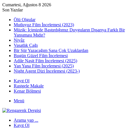
Cumartesi, Ağustos 8 2026
Son Yazılar
Ölü Olgular
Mutluyuz Film İncelemesi (2023)
Müzik: İçimizde Bastırdığımız Duyguların Dışarıya Farklı Bir
Yansıması Mıdır?
Niyâz
Vasatlık Çağı
Bir Şiir Yazacağım Sana Çok Uzaklardan
Bugün Güzel Film İncelemesi
Adile Naşit Film İncelemesi (2025)
Yan Yana Film İncelemesi (2025)
Night Agent Dizi İncelemesi (2023-)
Kayıt Ol
Rastgele Makale
Kenar Bölmesi
Menü
Arama yap ...
Kayıt Ol