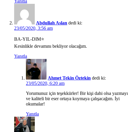
Yanıtla
Abdullah Aslan
dedi ki:
23/05/2020, 3:56 am
BA-YIL-DIM⭐
Kesinlikle devamını bekliyor olacağım.
Yanıtla
Ahmet Tekin Öztekin
dedi ki:
23/05/2020, 6:20 am
Yorumunuz için teşekkürler! Bir kişi dahi olsa yazmayı
ve kaliteli bir eser ortaya koymaya çalışacağım. İyi
okumalar!
Yanıtla