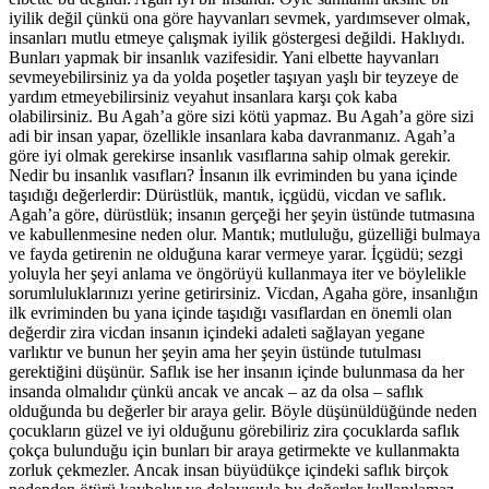
iyilik değil çünkü ona göre hayvanları sevmek, yardımsever olmak,
insanları mutlu etmeye çalışmak iyilik göstergesi değildi. Haklıydı.
Bunları yapmak bir insanlık vazifesidir. Yani elbette hayvanları
sevmeyebilirsiniz ya da yolda poşetler taşıyan yaşlı bir teyzeye de
yardım etmeyebilirsiniz veyahut insanlara karşı çok kaba
olabilirsiniz. Bu Agah’a göre sizi kötü yapmaz. Bu Agah’a göre sizi
adi bir insan yapar, özellikle insanlara kaba davranmanız. Agah’a
göre iyi olmak gerekirse insanlık vasıflarına sahip olmak gerekir.
Nedir bu insanlık vasıfları? İnsanın ilk evriminden bu yana içinde
taşıdığı değerlerdir: Dürüstlük, mantık, içgüdü, vicdan ve saflık.
Agah’a göre, dürüstlük; insanın gerçeği her şeyin üstünde tutmasına
ve kabullenmesine neden olur. Mantık; mutluluğu, güzelliği bulmaya
ve fayda getirenin ne olduğuna karar vermeye yarar. İçgüdü; sezgi
yoluyla her şeyi anlama ve öngörüyü kullanmaya iter ve böylelikle
sorumluluklarınızı yerine getirirsiniz. Vicdan, Agaha göre, insanlığın
ilk evriminden bu yana içinde taşıdığı vasıflardan en önemli olan
değerdir zira vicdan insanın içindeki adaleti sağlayan yegane
varlıktır ve bunun her şeyin ama her şeyin üstünde tutulması
gerektiğini düşünür. Saflık ise her insanın içinde bulunmasa da her
insanda olmalıdır çünkü ancak ve ancak – az da olsa – saflık
olduğunda bu değerler bir araya gelir. Böyle düşünüldüğünde neden
çocukların güzel ve iyi olduğunu görebiliriz zira çocuklarda saflık
çokça bulunduğu için bunları bir araya getirmekte ve kullanmakta
zorluk çekmezler. Ancak insan büyüdükçe içindeki saflık birçok