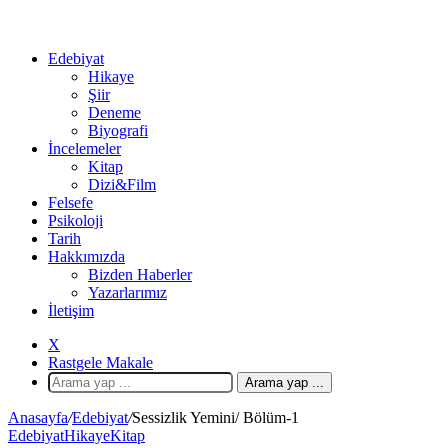
Edebiyat
Hikaye
Şiir
Deneme
Biyografi
İncelemeler
Kitap
Dizi&Film
Felsefe
Psikoloji
Tarih
Hakkımızda
Bizden Haberler
Yazarlarımız
İletişim
X
Rastgele Makale
Arama yap ...
Anasayfa
/
Edebiyat
/
Sessizlik Yemini/ Bölüm-1
Edebiyat
Hikaye
Kitap