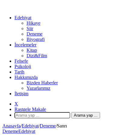
Edebiyat
Hikaye
Şiir
Deneme
Biyografi
İncelemeler
Kitap
Dizi&Film
Felsefe
Psikoloji
Tarih
Hakkımızda
Bizden Haberler
Yazarlarımız
İletişim
X
Rastgele Makale
Arama yap ...
Anasayfa
/
Edebiyat
/
Deneme
/
Sanrı
Deneme
Edebiyat