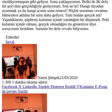
süzülüyormuşum gibi geliyor. Sona yaklaşıyorum. Belki de ilk defa
bir şeyi tüm gerçekliğiyle görüyorum. Son ne ki? Hangi rüyadan
uyanmak ya da hangi acının sona ermesi? Hiçbir sorumun cevabını
bilmezken aklıma bir soru daha geliyor. Tüm bunlar gerçek mi?
Yaşadıklarım, şüphesiz kafamın içinde yarattığım bir düşünseli. Peki
kafamın içinde olması, gerçek olmadığını mı gösteriyor diye
soruyorum kendime. Sanırım bu defa cevabı biliyorum.
Etiketler
hayal
Yaren Şimşek
21/05/2020
1
309
1 dakika okuma süresi
Facebook
X
LinkedIn
Tumblr
Pinterest
Reddit
VKontakte
E-Posta
ile paylaş
Yazdır