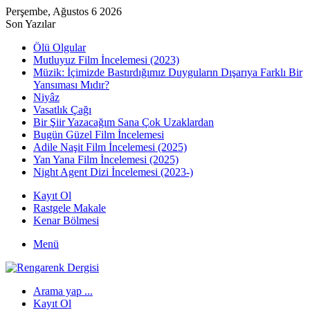
Perşembe, Ağustos 6 2026
Son Yazılar
Ölü Olgular
Mutluyuz Film İncelemesi (2023)
Müzik: İçimizde Bastırdığımız Duyguların Dışarıya Farklı Bir
Yansıması Mıdır?
Niyâz
Vasatlık Çağı
Bir Şiir Yazacağım Sana Çok Uzaklardan
Bugün Güzel Film İncelemesi
Adile Naşit Film İncelemesi (2025)
Yan Yana Film İncelemesi (2025)
Night Agent Dizi İncelemesi (2023-)
Kayıt Ol
Rastgele Makale
Kenar Bölmesi
Menü
Arama yap ...
Kayıt Ol