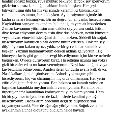
tarafım sonsuz bozkır, suya muhtaç bekliyor. Birçok şey görüyorum
gözlerim sonsuz karanlığa mahkum bırakılmışken. Her şeyi
biliyormuşum gibi bir his var içimde kafamın içi bilgisizlikten,
cahillikten pas tutmuş bir haldeyken. Ayna istiyorum içimde bir
kadın aynalara küsmüşken. Bir an doğru, bir an yanlış hissediyorum.
Kayboldum sanıyorum kendimi bulunduğum yere ait hissederken.
Zaman kavramını yitirmişim ama dakika sayıyorum sanki. Bitsin
diye feryat ediyorum devam etsin diye dua ederken, neyin bitmesini
veya devam etmesini istediğimi dahi bilmezken. Şiddetli bir soğuk
hissediyorum kavurucu sıcak derime nüfuz ederken. Onlarca şey
düşünüyorum kafam uçsuz, yıldızsız bir gece kadar karanlık ve
boşken. Yüzünü hatırlamıyorum derken aklıma geliyorsun. Hiç
bitmeyecekmiş gibi gelen bir sevgi hissediyorum içim kin ve nefretle
bağırırken. Öylece duruyorum biraz. Hissettiğim üzüntü mü yoksa
gizli bir zafer edası mı karar veremiyorum. Neyi kazandığımı veya
kaybettiğimi bilmiyorum. Aniden gelen bir dürtü ayağa kalk diyor.
Nasıl kalkacağımı düşünüyorum. Aslında yokmuşum gibi
hissediyorum, hiç var olmamışım, hiç orda olmamışım. Her yerin
zifiri olduğunu fark ediyorum. Ben bakınca mı karardı yoksa en
başından karanlıkta mıydım anlam veremiyorum. Karanlık beni
ürpertiyor ama karanlıktan korkuyor muyum bilemiyorum. Hem
hiçbir şey hissetmiyor, hem de fazla hislerle kendimi çok ağır
hissediyorum. Bacaklarım bedenimi değil de düşüncelerimi
taşıyamıyor sanki. Yine de ağır ağır yürüyorum. Soğuk zeminin
ayaklarımın altında olduğunu bildiğim halde havada