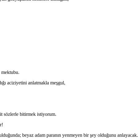
u mektubu.
dığı aciziyetini anlatmakla meşgul,
t sözlerle bitirmek istiyorum.
r!
tulduğunda; beyaz adam paranın yenmeyen bir şey olduğunu anlayacak