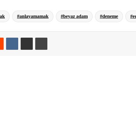
ak
anlayamamak
beyaz adam
deneme
e
est
Reddit
VKontakte
E-Posta ile paylaş
Yazdır