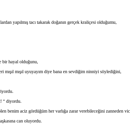
,
lardan yapılmış tacı takarak doğanın gerçek kraliçesi olduğumu,
e bir hayal olduğunu,
i mışıl mışıl uyuyayım diye bana en sevdiğim ninniyi söylediğini,
riyordu.
! “ diyordu.
len benim aciz gördüğüm her varlığa zarar verebileceğini zanneden vi
başkasına can oluyordu.