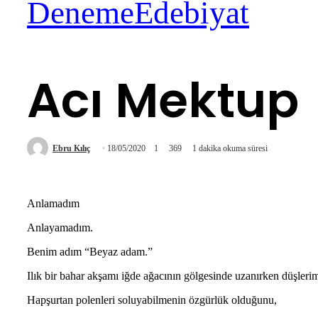
Deneme
Edebiyat
Acı Mektup
Ebru Kılıç
18/05/2020
1
369
1 dakika okuma süresi
Anlamadım
Anlayamadım.
Benim adım “Beyaz adam.”
Ilık bir bahar akşamı iğde ağacının gölgesinde uzanırken düşler
Hapşurtan polenleri soluyabilmenin özgürlük olduğunu,