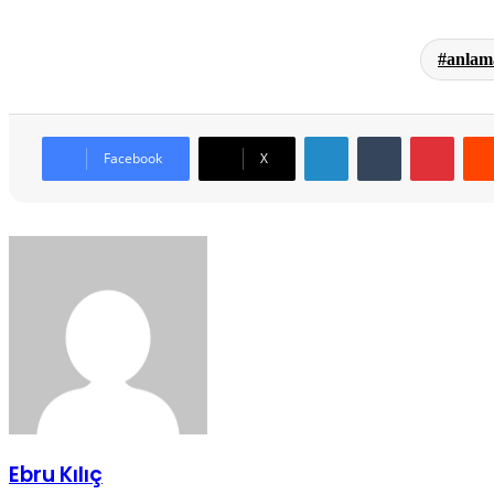
anlam
LinkedIn
Tumblr
Pinter
Facebook
X
Ebru Kılıç