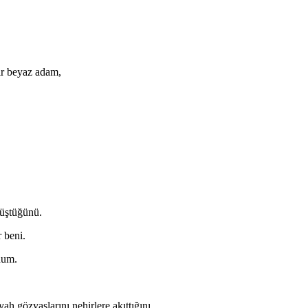
ir beyaz adam,
düştüğünü.
 beni.
rdum.
ah gözyaşlarını nehirlere akıttığını,