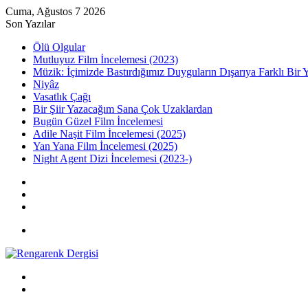
Cuma, Ağustos 7 2026
Son Yazılar
Ölü Olgular
Mutluyuz Film İncelemesi (2023)
Müzik: İçimizde Bastırdığımız Duyguların Dışarıya Farklı Bir 
Niyâz
Vasatlık Çağı
Bir Şiir Yazacağım Sana Çok Uzaklardan
Bugün Güzel Film İncelemesi
Adile Naşit Film İncelemesi (2025)
Yan Yana Film İncelemesi (2025)
Night Agent Dizi İncelemesi (2023-)
Kayıt
Ol
Rastgele
Makale
Kenar
Bölmesi
Menü
Arama
yap
Kayıt
...
Ol