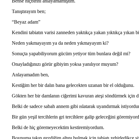
Bense hiçbirini anlayamamıştım.
Tanıştırayım ben;
“Beyaz adam”
Kendini tabiatın varisi zanneden yaktıkça yakan yıktıkça yıkan b
Neden yakmayayım ya da neden yıkmayayım ki?
Sonuçta yapabiliyorum gücüm yetiyor tüm bunlara değil mi?
Onayladığınızı görür gibiyim yoksa yanılıyor muyum?
Anlayamadım ben,
Kestiğim her bir dalın bana gelecekten uzanan bir el olduğunu.
Gökten her bir damlanın ciğerimi kavuran ateşi söndürmek için 
Belki de sadece sabah annem gibi ıslatarak uyandırmak istiyordur
Bir gün yeşil tercihlerin gri tercihlere galip geleceğini göremiyo
Belki de hiç göremeyecektim kestiremiyordum.
Boynuma takıp gezdiğim altını bulmak için tabiatı zehirledikçe siy