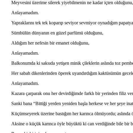
Meyvesini üzerime silerek yiyebilmenin ne kadar içten olduğunu
Anlayamadım.
Yapraklarını tek tek koparıp seviyor sevmiyor oynadığım papatya
Sümbülün dünyanın en güzel parfümü olduğunu,
Aldığım her nefesin bir emanet olduğunu,
Anlayamadım.
Balkonumda ki saksıda yetişen minik çileklerin aslında toz pemb
Her sabah dikenlerinden öperek uyandırdığım kaktüsümün geceler
Anlayamadım.
Kazara çarparak onu her devirdiğimde farklı bir yerinden filiz ve
Sanki bana “Bittiği yerden yeniden başla herkese ve her şeye inat
Küçümseyerek üzerine bastığım her karınca ölmüyordu; aslında ö
Aksine o küçük karınca öyle büyüktü ki can verdiğinde bile bir 