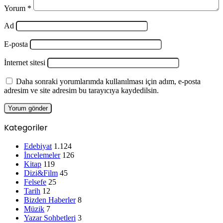
Yorum
*
Ad
E-posta
İnternet sitesi
Daha sonraki yorumlarımda kullanılması için adım, e-posta
adresim ve site adresim bu tarayıcıya kaydedilsin.
Kategoriler
Edebiyat
1.124
İncelemeler
126
Kitap
119
Dizi&Film
45
Felsefe
25
Tarih
12
Bizden Haberler
8
Müzik
7
Yazar Sohbetleri
3