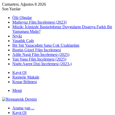
Cumartesi, Ağustos 8 2026
Son Yazılar
Ölü Olgular
Mutluyuz Film İncelemesi (2023)
Müzik: İçimizde Bastırdığımız Duyguların Dışarıya Farklı Bir
Yansıması Mıdır?
Niyâz
Vasatlık Çağı
Bir Şiir Yazacağım Sana Çok Uzaklardan
Bugün Güzel Film İncelemesi
Adile Naşit Film İncelemesi (2025)
Yan Yana Film İncelemesi (2025)
Night Agent Dizi İncelemesi (2023-)
Kayıt Ol
Rastgele Makale
Kenar Bölmesi
Menü
Arama yap ...
Kayıt Ol