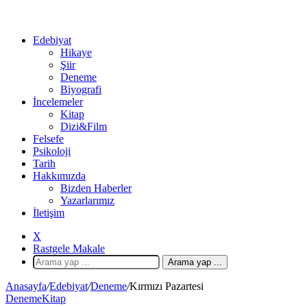
Edebiyat
Hikaye
Şiir
Deneme
Biyografi
İncelemeler
Kitap
Dizi&Film
Felsefe
Psikoloji
Tarih
Hakkımızda
Bizden Haberler
Yazarlarımız
İletişim
X
Rastgele Makale
Arama yap ...
Anasayfa
/
Edebiyat
/
Deneme
/
Kırmızı Pazartesi
Deneme
Kitap