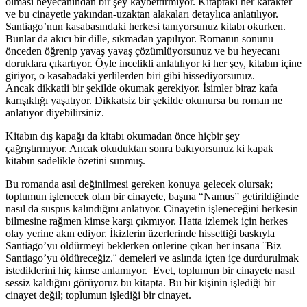
olması heyecanından bir şey kaybettirmiyor. Kitaptaki her karakter
ve bu cinayetle yakından-uzaktan alakaları detaylıca anlatılıyor.
Santiago’nun kasabasındaki herkesi tanıyorsunuz kitabı okurken.
Bunlar da akıcı bir dille, sıkmadan yapılıyor. Romanın sonunu
önceden öğrenip yavaş yavaş çözümlüyorsunuz ve bu heyecanı
doruklara çıkartıyor. Öyle incelikli anlatılıyor ki her şey, kitabın içine
giriyor, o kasabadaki yerlilerden biri gibi hissediyorsunuz.
Ancak dikkatli bir şekilde okumak gerekiyor. İsimler biraz kafa
karışıklığı yaşatıyor. Dikkatsiz bir şekilde okunursa bu roman ne
anlatıyor diyebilirsiniz.
Kitabın dış kapağı da kitabı okumadan önce hiçbir şey
çağrıştırmıyor. Ancak okuduktan sonra bakıyorsunuz ki kapak
kitabın sadelikle özetini sunmuş.
Bu romanda asıl değinilmesi gereken konuya gelecek olursak;
toplumun işlenecek olan bir cinayete, başına “Namus” getirildiğinde
nasıl da suspus kalındığını anlatıyor. Cinayetin işleneceğini herkesin
bilmesine rağmen kimse karşı çıkmıyor. Hatta izlemek için herkes
olay yerine akın ediyor. İkizlerin üzerlerinde hissettiği baskıyla
Santiago’yu öldürmeyi beklerken önlerine çıkan her insana ¨Biz
Santiago’yu öldüreceğiz.¨ demeleri ve aslında içten içe durdurulmak
istediklerini hiç kimse anlamıyor. Evet, toplumun bir cinayete nasıl
sessiz kaldığını görüyoruz bu kitapta. Bu bir kişinin işlediği bir
cinayet değil; toplumun işlediği bir cinayet.